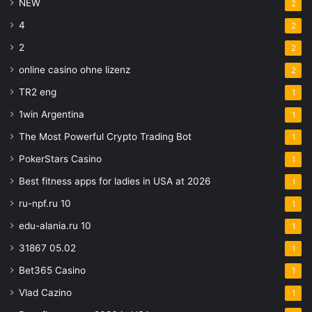
NEW
2
4
2
2
2
online casino ohne lizenz
2
TR2 eng
1
1win Argentina
1
The Most Powerful Crypto Trading Bot
1
PokerStars Casino
1
Best fitness apps for ladies in USA at 2026
1
ru-npf.ru 10
1
edu-alania.ru 10
1
31867 05.02
1
Bet365 Casino
1
Vlad Cazino
1