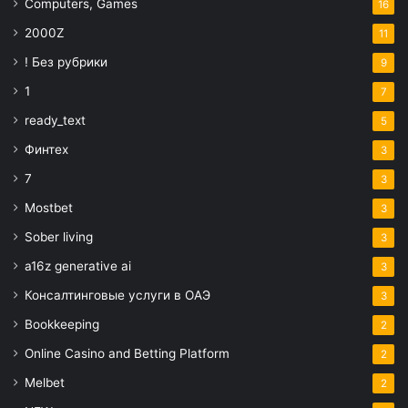
Computers, Games
16
2000Z
11
! Без рубрики
9
1
7
ready_text
5
Финтех
3
7
3
Mostbet
3
Sober living
3
a16z generative ai
3
Консалтинговые услуги в ОАЭ
3
Bookkeeping
2
Online Casino and Betting Platform
2
Melbet
2