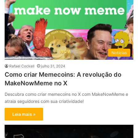
Notícias
Rafael Cockell
julho 31, 2024
Como criar Memecoins: A revolução do
MakeNowMeme no X
Descubra como criar memecoins no X com MakeNowMeme e
atraia seguidores com sua criatividade!
Leia mais »