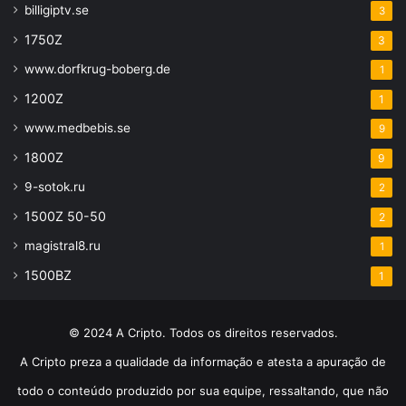
billigiptv.se
3
1750Z
3
www.dorfkrug-boberg.de
1
1200Z
1
www.medbebis.se
9
1800Z
9
9-sotok.ru
2
1500Z 50-50
2
magistral8.ru
1
1500BZ
1
© 2024 A Cripto. Todos os direitos reservados.
A Cripto preza a qualidade da informação e atesta a apuração de
todo o conteúdo produzido por sua equipe, ressaltando, que não