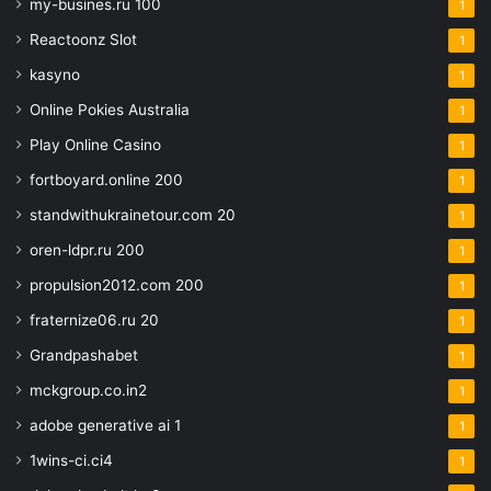
my-busines.ru 100
1
Reactoonz Slot
1
kasyno
1
Online Pokies Australia
1
Play Online Casino
1
fortboyard.online 200
1
standwithukrainetour.com 20
1
oren-ldpr.ru 200
1
propulsion2012.com 200
1
fraternize06.ru 20
1
Grandpashabet
1
mckgroup.co.in2
1
adobe generative ai 1
1
1wins-ci.ci4
1