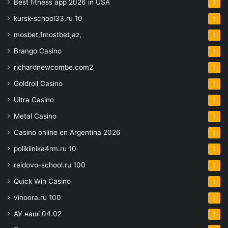
Best fitness app 2026 in USA
1
kursk-school33.ru 10
1
mosbet,1mostbet,az,
1
Brango Casino
1
richardnewcombe.com2
1
Goldroll Casino
1
Ultra Casino
1
Metal Casino
1
Casino online en Argentina 2026
1
poliklinika4rm.ru 10
1
reidovo-school.ru 100
1
Quick Win Casino
1
vinoora.ru 100
1
АУ наші 04.02
1