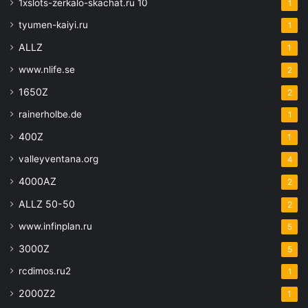
1xslots-zerkalo-skachat.ru 10
1
tyumen-kaiyi.ru
1
ALLZ
1
www.nlife.se
2
1650Z
2
rainerholbe.de
1
400Z
1
valleyventana.org
4
4000AZ
2
ALLZ 50-50
2
www.infinplan.ru
5
3000Z
5
rcdimos.ru2
1
2000Z2
1