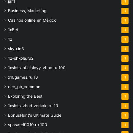
jan1
1
Business, Marketing
1
Casinos online en México
1
1xBet
1
12
1
skyu.in3
1
12-shkola.ru2
1
1xslots-oficialnyy-vhod.ru 100
1
x10games.ru 10
1
dec_pb_common
1
Exploring the Best
1
1xslots-vhod-zerkalo.ru 10
1
BonusHunt's Ultimate Guide
1
spasateli1010.ru 100
1