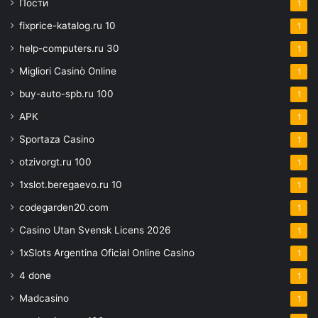
Пости
1
fixprice-katalog.ru 10
1
help-computers.ru 30
1
Migliori Casinò Online
1
buy-auto-spb.ru 100
1
APK
1
Sportaza Casino
1
otzivorgt.ru 100
1
1xslot.beregaevo.ru 10
1
codegarden20.com
1
Casino Utan Svensk Licens 2026
1
1xSlots Argentina Oficial Online Casino
1
4 done
1
Madcasino
1