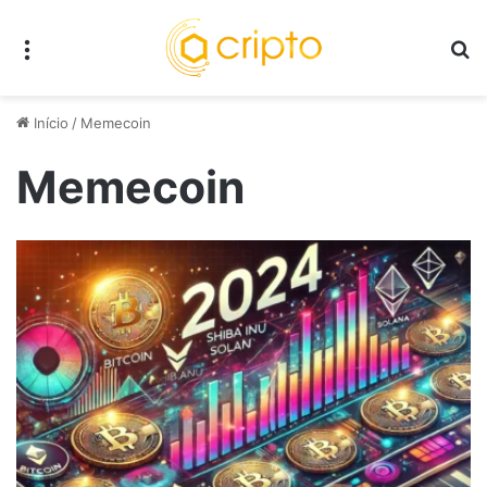
Menu
P
Início
/
Memecoin
Memecoin