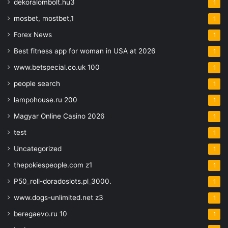
dekoralombolt.hu3
1
mosbet, mostbet,1
1
Forex News
1
Best fitness app for woman in USA at 2026
1
www.betspecial.co.uk 100
1
people search
1
lampohouse.ru 200
1
Magyar Online Casino 2026
1
test
1
Uncategorized
1
thepokiespeople.com z1
1
P50_roll-doradoslots.pl_3000.
1
www.dogs-unlimited.net z3
1
beregaevo.ru 10
1