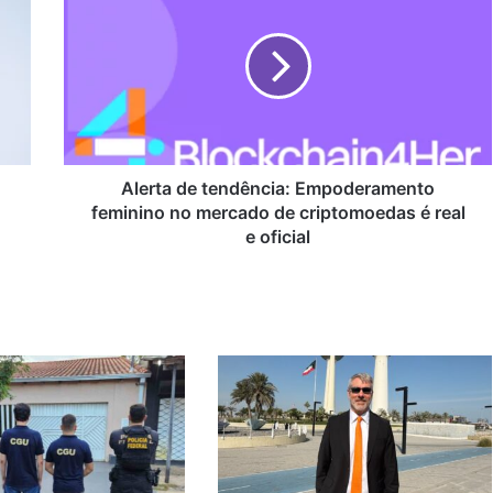
de
tendência:
Empoderamento
feminino
no
mercado
de
criptomoedas
é
Alerta de tendência: Empoderamento
real
feminino no mercado de criptomoedas é real
e
e oficial
oficial