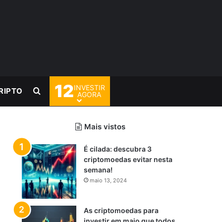
12
INVESTIR
Procurar por
RIPTO
AGORA
Mais vistos
É cilada: descubra 3
criptomoedas evitar nesta
semana!
maio 13, 2024
As criptomoedas para
investir em maio que todos