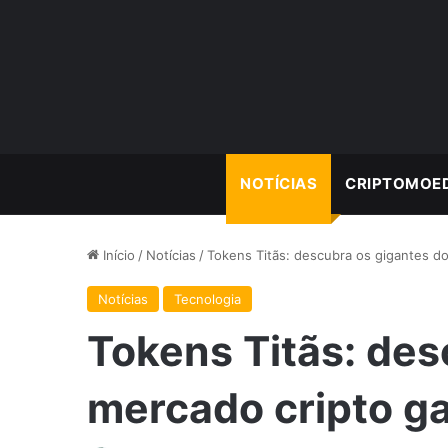
NOTÍCIAS
CRIPTOMOE
Início
/
Notícias
/
Tokens Titãs: descubra os gigantes d
Notícias
Tecnologia
Tokens Titãs: des
mercado cripto g