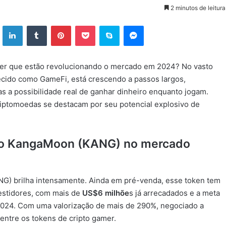
2 minutos de leitura
ok
X
Linkedin
Tumblr
Pinterest
Pocket
Skype
Messenger
gamer que estão revolucionando o mercado em 2024? No vasto
cido como GameFi, está crescendo a passos largos,
s a possibilidade real de ganhar dinheiro enquanto jogam.
iptomoedas se destacam por seu potencial explosivo de
do KangaMoon (KANG) no mercado
NG) brilha intensamente. Ainda em pré-venda, esse token tem
vestidores, com mais de
US$6 milhõe
s já arrecadados e a meta
2024. Com uma valorização de mais de 290%, negociado a
entre os tokens de cripto gamer.