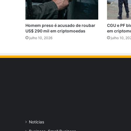
Homem preso é acusado de roubar
CGU e PF bl
US$ 290 mil em criptomoedas
em criptom
julho 10, 2026
julho 10, 20
Notícias