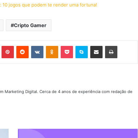
 10 jogos que podem te render uma fortuna!
Cripto Gamer
Tumblr
Pinterest
Reddit
VK
OK
Pocket
Skype
Compartilhar via e-mail
Imprimir
m Marketing Digital. Cerca de 4 anos de experiência com redação de
Alerta