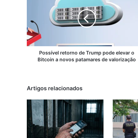
retorno
de
Trump
pode
elevar
o
Bitcoin
a
novos
Possível retorno de Trump pode elevar o
patamares
Bitcoin a novos patamares de valorização
de
valorização
Artigos relacionados