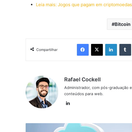
Leia mais: Jogos que pagam em criptomoedas:
Bitcoin
Facebook
X
Linkedin
Compartilhar
Rafael Cockell
Administrador, com pós-graduação e
conteúdos para web.
Linkedin
Possível