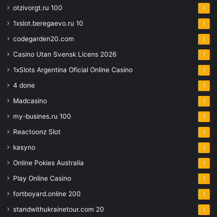
otzivorgt.ru 100
1
1xslot.beregaevo.ru 10
1
codegarden20.com
1
Casino Utan Svensk Licens 2026
1
1xSlots Argentina Oficial Online Casino
1
4 done
1
Madcasino
1
my-busines.ru 100
1
Reactoonz Slot
1
kasyno
1
Online Pokies Australia
1
Play Online Casino
1
fortboyard.online 200
1
standwithukrainetour.com 20
1