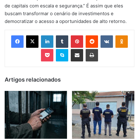
de capitais com escala e segurança.” É assim que eles
buscam transformar o cenário de investimentos e
democratizar o acesso a oportunidades de alto retorno.
Facebook
X
Linkedin
Tumblr
Pinterest
Reddit
VK
OK
Pocket
Skype
Compartilhar via e-mail
Imprimir
Artigos relacionados