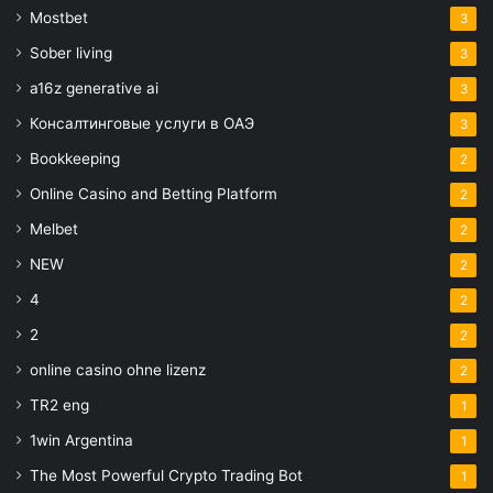
Mostbet
3
Sober living
3
a16z generative ai
3
Консалтинговые услуги в ОАЭ
3
Bookkeeping
2
Online Casino and Betting Platform
2
Melbet
2
NEW
2
4
2
2
2
online casino ohne lizenz
2
TR2 eng
1
1win Argentina
1
The Most Powerful Crypto Trading Bot
1