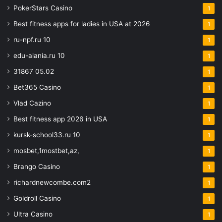
PokerStars Casino
1
Best fitness apps for ladies in USA at 2026
1
ru-npf.ru 10
1
edu-alania.ru 10
1
31867 05.02
1
Bet365 Casino
1
Vlad Cazino
1
Best fitness app 2026 in USA
1
kursk-school33.ru 10
1
mosbet,1mostbet,az,
1
Brango Casino
1
richardnewcombe.com2
1
Goldroll Casino
1
Ultra Casino
1