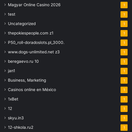
Magyar Online Casino 2026
1
test
1
Uncategorized
1
thepokiespeople.com z1
1
P50_roll-doradoslots.pl_3000.
1
www.dogs-unlimited.net z3
1
beregaevo.ru 10
1
jan1
1
Business, Marketing
1
Casinos online en México
1
1xBet
1
12
1
skyu.in3
1
12-shkola.ru2
1