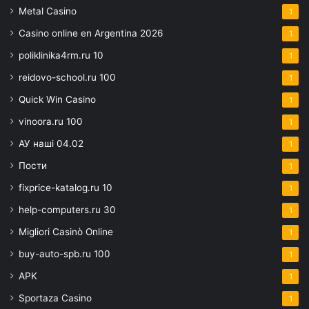
Metal Casino
1
Casino online en Argentina 2026
1
poliklinika4rm.ru 10
1
reidovo-school.ru 100
1
Quick Win Casino
1
vinoora.ru 100
1
АУ наші 04.02
1
Пости
1
fixprice-katalog.ru 10
1
help-computers.ru 30
1
Migliori Casinò Online
1
buy-auto-spb.ru 100
1
APK
1
Sportaza Casino
1