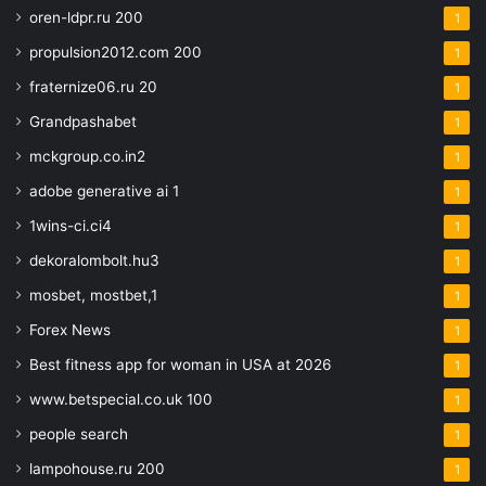
oren-ldpr.ru 200
1
propulsion2012.com 200
1
fraternize06.ru 20
1
Grandpashabet
1
mckgroup.co.in2
1
adobe generative ai 1
1
1wins-ci.ci4
1
dekoralombolt.hu3
1
mosbet, mostbet,1
1
Forex News
1
Best fitness app for woman in USA at 2026
1
www.betspecial.co.uk 100
1
people search
1
lampohouse.ru 200
1