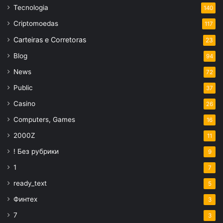
Tecnologia
140
Criptomoedas
117
Carteiras e Corretoras
23
Blog
94
News
72
Public
37
Casino
26
Computers, Games
16
2000Z
11
! Без рубрики
9
1
7
ready_text
5
Финтех
3
7
3