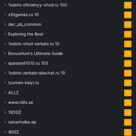
1xslots-oficialnyy-vhod.ru 100
1
x10games.ru 10
1
dec_pb_common
1
Exploring the Best
1
1xslots-vhod-zerkalo.ru 10
1
BonusHunt's Ultimate Guide
1
spasateli1010.ru 100
1
1xslots-zerkalo-skachat.ru 10
1
tyumen-kaiyi.ru
1
ALLZ
1
www.nlife.se
2
1650Z
2
rainerholbe.de
1
400Z
1