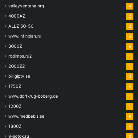
valleyventana.org
4
4000AZ
2
ALLZ 50-50
2
www.infinplan.ru
5
3000Z
5
rcdimos.ru2
1
2000Z2
1
billigiptv.se
3
1750Z
3
www.dorfkrug-boberg.de
1
1200Z
1
www.medbebis.se
9
1800Z
9
9-sotok.ru
2