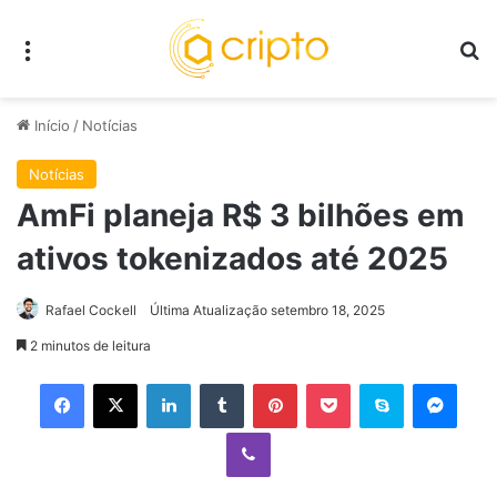
Menu
P
Início
/
Notícias
Notícias
AmFi planeja R$ 3 bilhões em
ativos tokenizados até 2025
Rafael Cockell
Última Atualização setembro 18, 2025
2 minutos de leitura
Facebook
X
Linkedin
Tumblr
Pinterest
Pocket
Skype
Mess
Viber