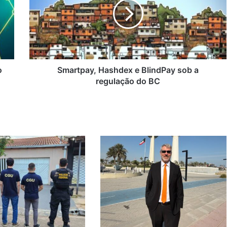
BlindPay
sob
a
regulação
do
BC
o
Smartpay, Hashdex e BlindPay sob a
regulação do BC