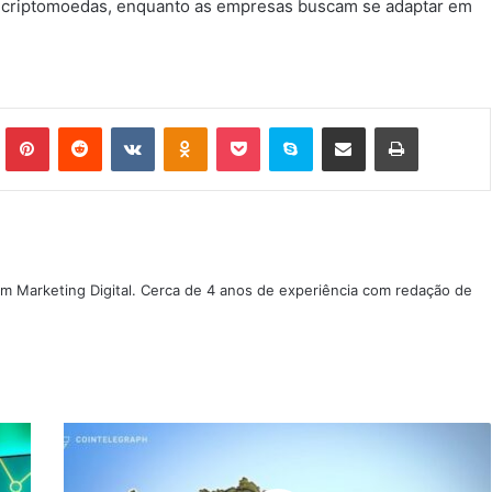
criptomoedas, enquanto as empresas buscam se adaptar em
Tumblr
Pinterest
Reddit
VK
OK
Pocket
Skype
Compartilhar via e-mail
Imprimir
m Marketing Digital. Cerca de 4 anos de experiência com redação de
Smartpay,
Hashdex
e