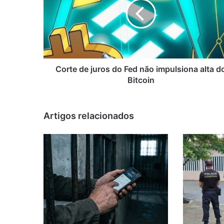
do
Fed
não
impulsiona
alta
do
Bitcoin
Corte de juros do Fed não impulsiona alta d
Bitcoin
Artigos relacionados