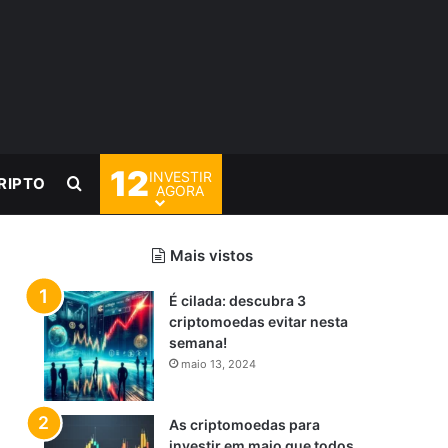
12
INVESTIR
Procurar por
RIPTO
AGORA
Mais vistos
É cilada: descubra 3
criptomoedas evitar nesta
semana!
maio 13, 2024
As criptomoedas para
investir em maio que todos