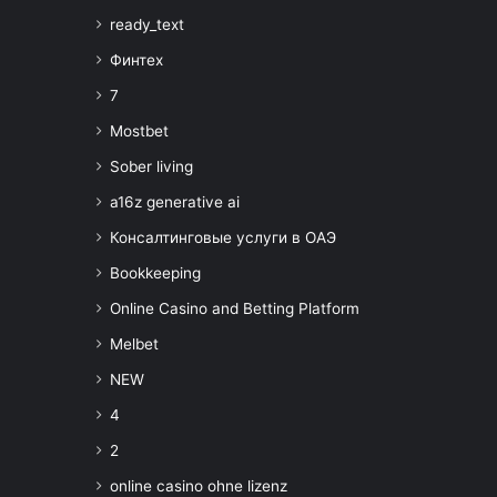
ready_text
Финтех
7
Mostbet
Sober living
a16z generative ai
Консалтинговые услуги в ОАЭ
Bookkeeping
Online Casino and Betting Platform
Melbet
NEW
4
2
online casino ohne lizenz