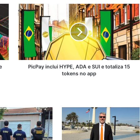
PicPay
inclui
HYPE,
ADA
e
SUI
e
totaliza
15
tokens
e
PicPay inclui HYPE, ADA e SUI e totaliza 15
no
tokens no app
app