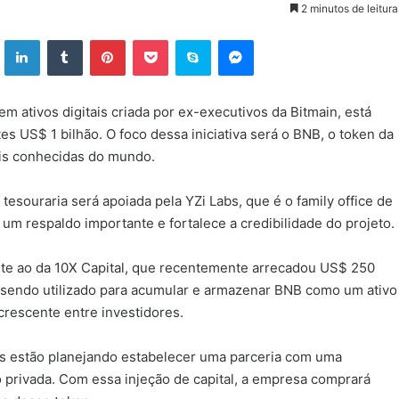
2 minutos de leitura
ok
X
Linkedin
Tumblr
Pinterest
Pocket
Skype
Messenger
 ativos digitais criada por ex-executivos da Bitmain, está
s US$ 1 bilhão. O foco dessa iniciativa será o BNB, o token da
is conhecidas do mundo.
esouraria será apoiada pela YZi Labs, que é o family office de
um respaldo importante e fortalece a credibilidade do projeto.
te ao da 10X Capital, que recentemente arrecadou US$ 250
á sendo utilizado para acumular e armazenar BNB como um ativo
crescente entre investidores.
s estão planejando estabelecer uma parceria com uma
 privada. Com essa injeção de capital, a empresa comprará