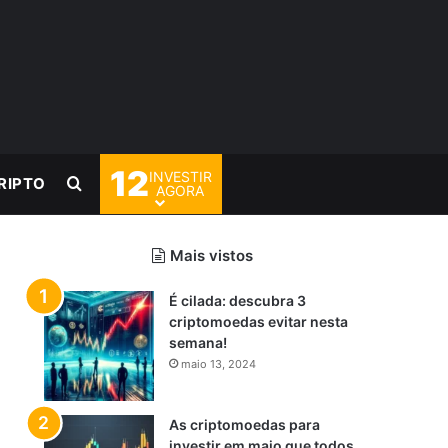
12
INVESTIR
Procurar por
RIPTO
AGORA
Mais vistos
É cilada: descubra 3
criptomoedas evitar nesta
semana!
maio 13, 2024
As criptomoedas para
investir em maio que todos