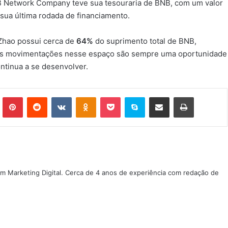
B Network Company teve sua tesouraria de BNB, com um valor
ua última rodada de financiamento.
Zhao possui cerca de
64%
do suprimento total de BNB,
. As movimentações nesse espaço são sempre uma oportunidade
ntinua a se desenvolver.
Tumblr
Pinterest
Reddit
VK
OK
Pocket
Skype
Compartilhar via e-mail
Imprimir
m Marketing Digital. Cerca de 4 anos de experiência com redação de