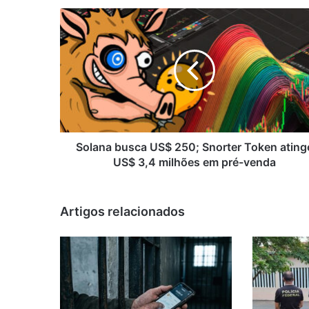
Solana
busca
US$
250;
Snorter
Token
atinge
US$
3,4
milhões
Solana busca US$ 250; Snorter Token ating
em
US$ 3,4 milhões em pré-venda
pré-
venda
Artigos relacionados