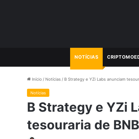
NOTÍCIAS
CRIPTOMOE
Início
/
Notícias
/
B Strategy e YZi Labs anunciam tesour
Notícias
B Strategy e YZi
tesouraria de BNB