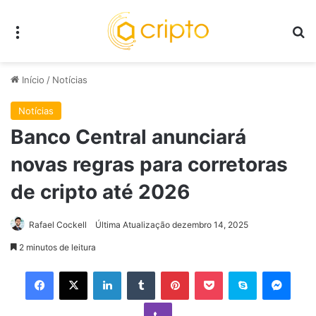
Menu
P
Início
/
Notícias
Notícias
Banco Central anunciará
novas regras para corretoras
de cripto até 2026
Rafael Cockell
Última Atualização dezembro 14, 2025
2 minutos de leitura
Facebook
X
Linkedin
Tumblr
Pinterest
Pocket
Skype
Mess
Viber