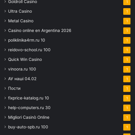
Goldroll Casino
1
Ultra Casino
1
Metal Casino
1
Casino online en Argentina 2026
1
poliklinika4rm.ru 10
1
reidovo-school.ru 100
1
Quick Win Casino
1
vinoora.ru 100
1
АУ наші 04.02
1
Пости
1
fixprice-katalog.ru 10
1
help-computers.ru 30
1
Migliori Casinò Online
1
buy-auto-spb.ru 100
1