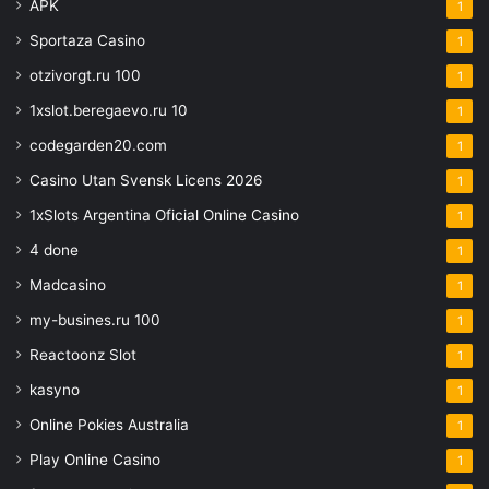
APK
1
Sportaza Casino
1
otzivorgt.ru 100
1
1xslot.beregaevo.ru 10
1
codegarden20.com
1
Casino Utan Svensk Licens 2026
1
1xSlots Argentina Oficial Online Casino
1
4 done
1
Madcasino
1
my-busines.ru 100
1
Reactoonz Slot
1
kasyno
1
Online Pokies Australia
1
Play Online Casino
1