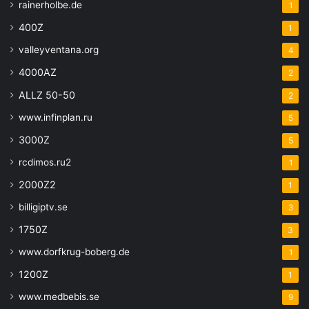
rainerholbe.de
1
400Z
1
valleyventana.org
4
4000AZ
2
ALLZ 50-50
2
www.infinplan.ru
5
3000Z
5
rcdimos.ru2
1
2000Z2
1
billigiptv.se
3
1750Z
3
www.dorfkrug-boberg.de
1
1200Z
1
www.medbebis.se
9