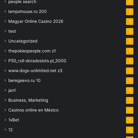
people search
1
lampohouse.ru 200
1
Magyar Online Casino 2026
1
test
1
Uncategorized
1
thepokiespeople.com z1
1
P50_roll-doradoslots.pl_3000.
1
www.dogs-unlimited.net z3
1
beregaevo.ru 10
1
jan1
1
Business, Marketing
1
Casinos online en México
1
1xBet
1
12
1