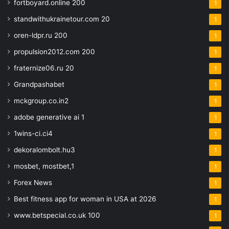
fortboyard.online 200
1
standwithukrainetour.com 20
1
oren-ldpr.ru 200
1
propulsion2012.com 200
1
fraternize06.ru 20
1
Grandpashabet
1
mckgroup.co.in2
1
adobe generative ai 1
1
1wins-ci.ci4
1
dekoralombolt.hu3
1
mosbet, mostbet,1
1
Forex News
1
Best fitness app for woman in USA at 2026
1
www.betspecial.co.uk 100
1