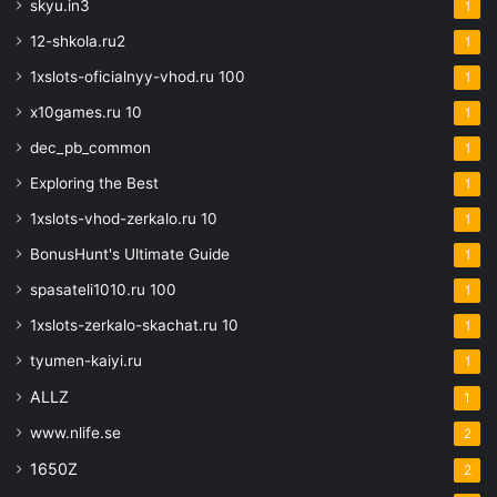
skyu.in3
1
12-shkola.ru2
1
1xslots-oficialnyy-vhod.ru 100
1
x10games.ru 10
1
dec_pb_common
1
Exploring the Best
1
1xslots-vhod-zerkalo.ru 10
1
BonusHunt's Ultimate Guide
1
spasateli1010.ru 100
1
1xslots-zerkalo-skachat.ru 10
1
tyumen-kaiyi.ru
1
ALLZ
1
www.nlife.se
2
1650Z
2