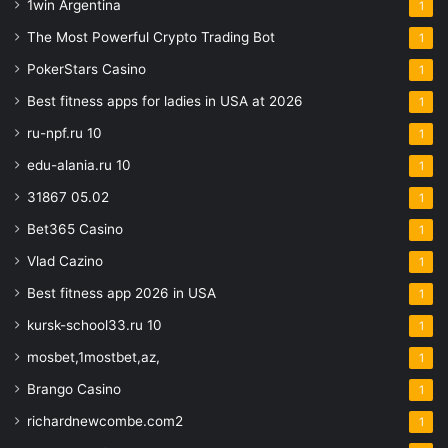
1win Argentina
1
The Most Powerful Crypto Trading Bot
1
PokerStars Casino
1
Best fitness apps for ladies in USA at 2026
1
ru-npf.ru 10
1
edu-alania.ru 10
1
31867 05.02
1
Bet365 Casino
1
Vlad Cazino
1
Best fitness app 2026 in USA
1
kursk-school33.ru 10
1
mosbet,1mostbet,az,
1
Brango Casino
1
richardnewcombe.com2
1