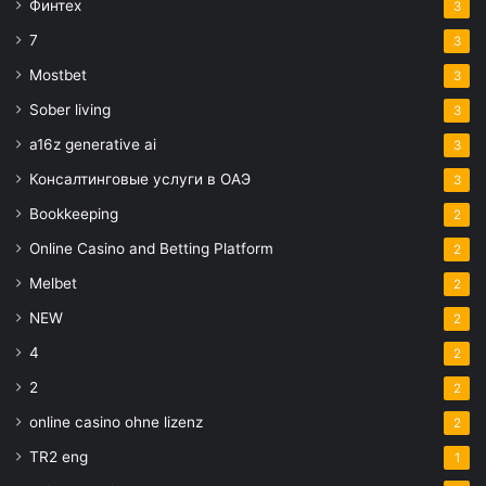
Финтех
3
7
3
Mostbet
3
Sober living
3
a16z generative ai
3
Консалтинговые услуги в ОАЭ
3
Bookkeeping
2
Online Casino and Betting Platform
2
Melbet
2
NEW
2
4
2
2
2
online casino ohne lizenz
2
TR2 eng
1