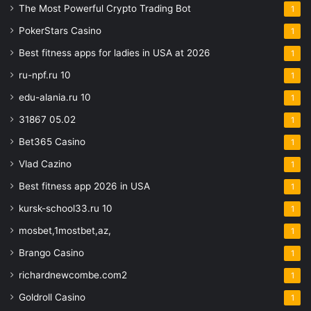
The Most Powerful Crypto Trading Bot
1
PokerStars Casino
1
Best fitness apps for ladies in USA at 2026
1
ru-npf.ru 10
1
edu-alania.ru 10
1
31867 05.02
1
Bet365 Casino
1
Vlad Cazino
1
Best fitness app 2026 in USA
1
kursk-school33.ru 10
1
mosbet,1mostbet,az,
1
Brango Casino
1
richardnewcombe.com2
1
Goldroll Casino
1