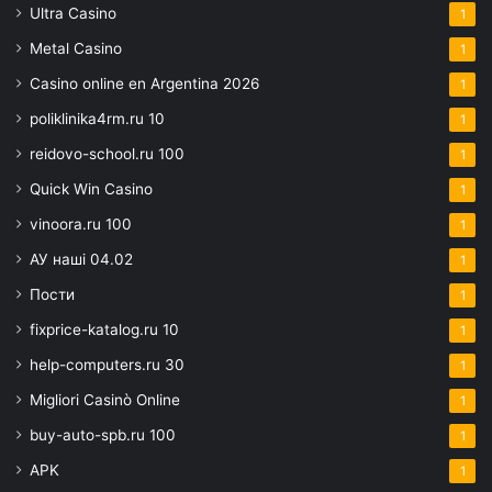
Ultra Casino
1
Metal Casino
1
Casino online en Argentina 2026
1
poliklinika4rm.ru 10
1
reidovo-school.ru 100
1
Quick Win Casino
1
vinoora.ru 100
1
АУ наші 04.02
1
Пости
1
fixprice-katalog.ru 10
1
help-computers.ru 30
1
Migliori Casinò Online
1
buy-auto-spb.ru 100
1
APK
1