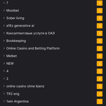
7
3
Mostbet
3
Sober living
3
a16z generative ai
3
Консалтинговые услуги в ОАЭ
3
Bookkeeping
2
Online Casino and Betting Platform
2
Melbet
2
NEW
2
4
2
2
2
online casino ohne lizenz
2
TR2 eng
1
1win Argentina
1