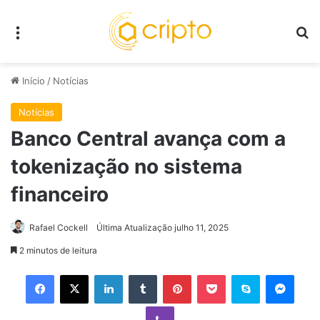
Menu
P
Início
/
Notícias
Notícias
Banco Central avança com a
tokenização no sistema
financeiro
Rafael Cockell
Última Atualização julho 11, 2025
2 minutos de leitura
Facebook
X
Linkedin
Tumblr
Pinterest
Pocket
Skype
Mess
Viber