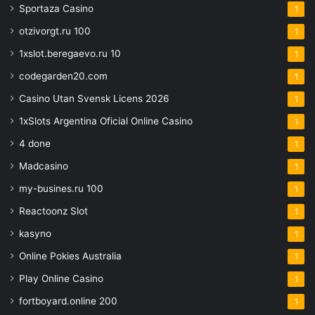
Sportaza Casino
1
otzivorgt.ru 100
1
1xslot.beregaevo.ru 10
1
codegarden20.com
1
Casino Utan Svensk Licens 2026
1
1xSlots Argentina Oficial Online Casino
1
4 done
1
Madcasino
1
my-busines.ru 100
1
Reactoonz Slot
1
kasyno
1
Online Pokies Australia
1
Play Online Casino
1
fortboyard.online 200
1