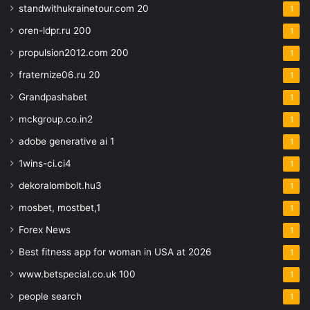
standwithukrainetour.com 20
1
oren-ldpr.ru 200
1
propulsion2012.com 200
1
fraternize06.ru 20
1
Grandpashabet
1
mckgroup.co.in2
1
adobe generative ai 1
1
1wins-ci.ci4
1
dekoralombolt.hu3
1
mosbet, mostbet,1
1
Forex News
1
Best fitness app for woman in USA at 2026
1
www.betspecial.co.uk 100
1
people search
1