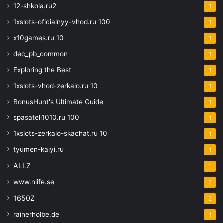
12-shkola.ru2
1
1xslots-oficialnyy-vhod.ru 100
1
x10games.ru 10
1
dec_pb_common
1
Exploring the Best
1
1xslots-vhod-zerkalo.ru 10
1
BonusHunt's Ultimate Guide
1
spasateli1010.ru 100
1
1xslots-zerkalo-skachat.ru 10
1
tyumen-kaiyi.ru
1
ALLZ
1
www.nlife.se
2
1650Z
2
rainerholbe.de
1