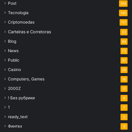
Post
164
Tecnologia
140
Criptomoedas
117
Carteiras e Corretoras
23
Blog
94
News
72
Public
37
Casino
26
Computers, Games
16
2000Z
11
! Без рубрики
9
1
7
ready_text
5
Финтех
3