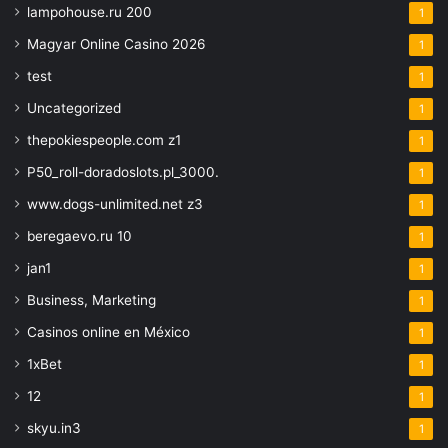
lampohouse.ru 200
1
Magyar Online Casino 2026
1
test
1
Uncategorized
1
thepokiespeople.com z1
1
P50_roll-doradoslots.pl_3000.
1
www.dogs-unlimited.net z3
1
beregaevo.ru 10
1
jan1
1
Business, Marketing
1
Casinos online en México
1
1xBet
1
12
1
skyu.in3
1