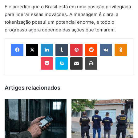
Ele acredita que o Brasil está em uma posição privilegiada
para liderar essas inovações. A mensagem é clara: a
tokenização possui um potencial enorme, e todo o
progresso agora depende das ações que tomarem.
Facebook
X
Linkedin
Tumblr
Pinterest
Reddit
VK
OK
Pocket
Skype
Compartilhar via e-mail
Imprimir
Artigos relacionados