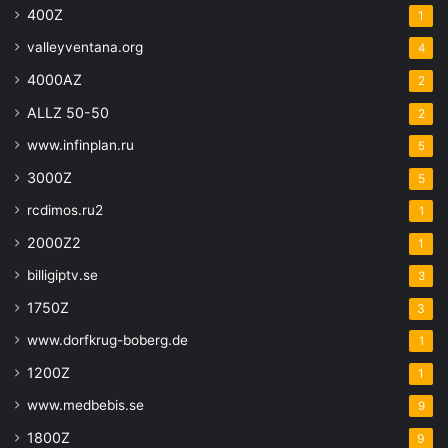
400Z
1
valleyventana.org
4
4000AZ
2
ALLZ 50-50
2
www.infinplan.ru
5
3000Z
5
rcdimos.ru2
1
2000Z2
1
billigiptv.se
3
1750Z
3
www.dorfkrug-boberg.de
1
1200Z
1
www.medbebis.se
9
1800Z
9