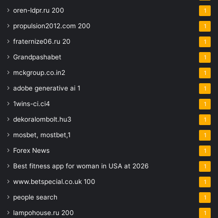
oren-ldpr.ru 200
1
propulsion2012.com 200
1
fraternize06.ru 20
1
Grandpashabet
1
mckgroup.co.in2
1
adobe generative ai 1
1
1wins-ci.ci4
1
dekoralombolt.hu3
1
mosbet, mostbet,1
1
Forex News
1
Best fitness app for woman in USA at 2026
1
www.betspecial.co.uk 100
1
people search
1
lampohouse.ru 200
1