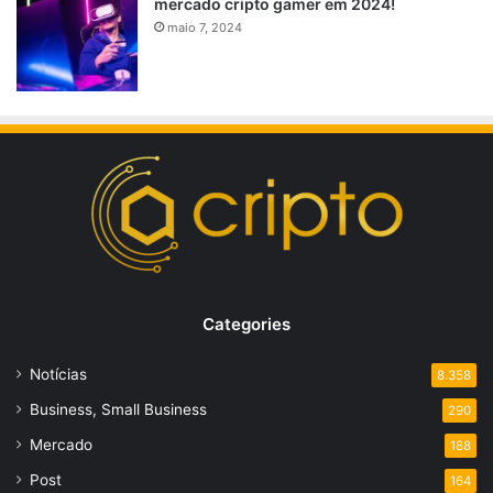
mercado cripto gamer em 2024!
maio 7, 2024
Categories
Notícias
8.358
Business, Small Business
290
Mercado
188
Post
164