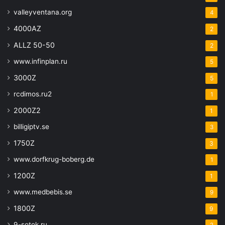
valleyventana.org
4
4000AZ
2
ALLZ 50-50
2
www.infinplan.ru
5
3000Z
5
rcdimos.ru2
1
2000Z2
1
billigiptv.se
3
1750Z
3
www.dorfkrug-boberg.de
1
1200Z
1
www.medbebis.se
9
1800Z
9
9-sotok.ru