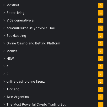
Mostbet
3
Sober living
3
a16z generative ai
3
Консалтинговые услуги в ОАЭ
3
Bookkeeping
2
Online Casino and Betting Platform
2
Melbet
2
NEW
2
4
2
2
2
online casino ohne lizenz
2
TR2 eng
1
1win Argentina
1
The Most Powerful Crypto Trading Bot
1