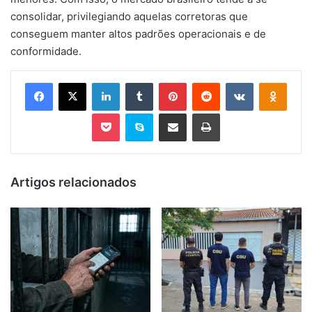
consolidar, privilegiando aquelas corretoras que
conseguem manter altos padrões operacionais e de
conformidade.
Facebook
X
Linkedin
Tumblr
Pinterest
Reddit
VK
OK
Pocket
Skype
Compartilhar via e-mail
Imprimir
Artigos relacionados