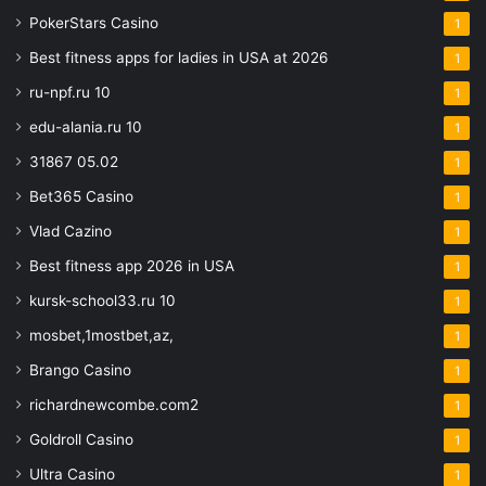
PokerStars Casino
1
Best fitness apps for ladies in USA at 2026
1
ru-npf.ru 10
1
edu-alania.ru 10
1
31867 05.02
1
Bet365 Casino
1
Vlad Cazino
1
Best fitness app 2026 in USA
1
kursk-school33.ru 10
1
mosbet,1mostbet,az,
1
Brango Casino
1
richardnewcombe.com2
1
Goldroll Casino
1
Ultra Casino
1