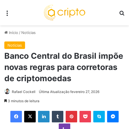
Menu
P
Início
/
Notícias
Notícias
Banco Central do Brasil impõe
novas regras para corretoras
de criptomoedas
Rafael Cockell
Última Atualização fevereiro 27, 2026
3 minutos de leitura
Facebook
X
Linkedin
Tumblr
Pinterest
Pocket
Skype
Mess
Viber