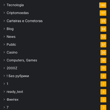
Tecnologia
140
Criptomoedas
117
Carteiras e Corretoras
23
Blog
94
News
72
Public
37
Casino
26
Computers, Games
16
2000Z
11
! Без рубрики
9
1
7
ready_text
5
Финтех
3
7
3