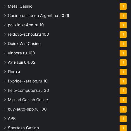
Metal Casino
1
Casino online en Argentina 2026
1
poliklinika4rm.ru 10
1
reidovo-school.ru 100
1
Quick Win Casino
1
vinoora.ru 100
1
АУ наші 04.02
1
Пости
1
fixprice-katalog.ru 10
1
help-computers.ru 30
1
Migliori Casinò Online
1
buy-auto-spb.ru 100
1
APK
1
Sportaza Casino
1