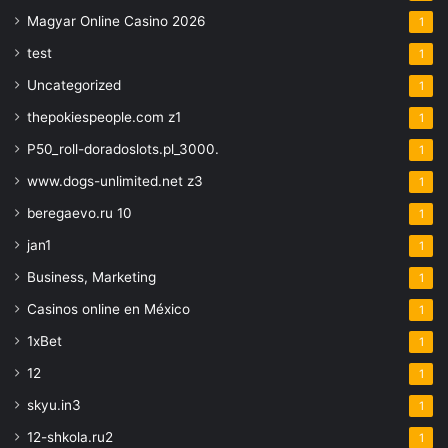
Magyar Online Casino 2026
1
test
1
Uncategorized
1
thepokiespeople.com z1
1
P50_roll-doradoslots.pl_3000.
1
www.dogs-unlimited.net z3
1
beregaevo.ru 10
1
jan1
1
Business, Marketing
1
Casinos online en México
1
1xBet
1
12
1
skyu.in3
1
12-shkola.ru2
1