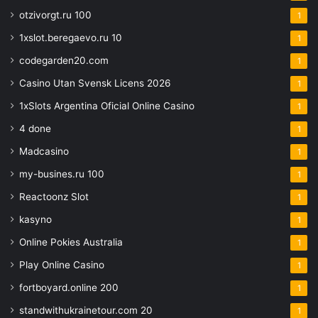
otzivorgt.ru 100
1
1xslot.beregaevo.ru 10
1
codegarden20.com
1
Casino Utan Svensk Licens 2026
1
1xSlots Argentina Oficial Online Casino
1
4 done
1
Madcasino
1
my-busines.ru 100
1
Reactoonz Slot
1
kasyno
1
Online Pokies Australia
1
Play Online Casino
1
fortboyard.online 200
1
standwithukrainetour.com 20
1