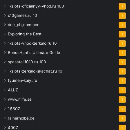
1xslots-oficialnyy-vhod.ru 100
1
x10games.ru 10
1
dec_pb_common
1
Exploring the Best
1
1xslots-vhod-zerkalo.ru 10
1
BonusHunt's Ultimate Guide
1
spasateli1010.ru 100
1
1xslots-zerkalo-skachat.ru 10
1
tyumen-kaiyi.ru
1
ALLZ
1
www.nlife.se
2
1650Z
2
rainerholbe.de
1
400Z
1