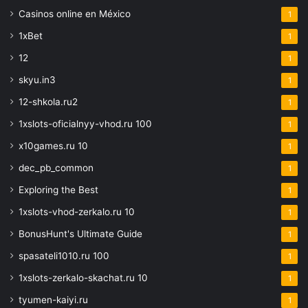
Casinos online en México
1
1xBet
1
12
1
skyu.in3
1
12-shkola.ru2
1
1xslots-oficialnyy-vhod.ru 100
1
x10games.ru 10
1
dec_pb_common
1
Exploring the Best
1
1xslots-vhod-zerkalo.ru 10
1
BonusHunt's Ultimate Guide
1
spasateli1010.ru 100
1
1xslots-zerkalo-skachat.ru 10
1
tyumen-kaiyi.ru
1