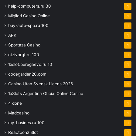
help-computers.ru 30
1
Migliori Casinò Online
1
buy-auto-spb.ru 100
1
APK
1
Sportaza Casino
1
otzivorgt.ru 100
1
1xslot.beregaevo.ru 10
1
codegarden20.com
1
Casino Utan Svensk Licens 2026
1
1xSlots Argentina Oficial Online Casino
1
4 done
1
Madcasino
1
my-busines.ru 100
1
Reactoonz Slot
1