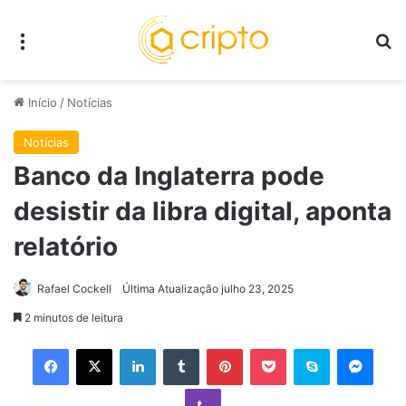
Menu
P
Início
/
Notícias
Notícias
Banco da Inglaterra pode
desistir da libra digital, aponta
relatório
Rafael Cockell
Última Atualização julho 23, 2025
2 minutos de leitura
Facebook
X
Linkedin
Tumblr
Pinterest
Pocket
Skype
Mess
Viber