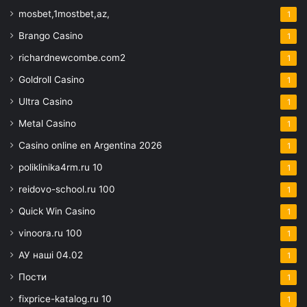
mosbet,1mostbet,az,
1
Brango Casino
1
richardnewcombe.com2
1
Goldroll Casino
1
Ultra Casino
1
Metal Casino
1
Casino online en Argentina 2026
1
poliklinika4rm.ru 10
1
reidovo-school.ru 100
1
Quick Win Casino
1
vinoora.ru 100
1
АУ наші 04.02
1
Пости
1
fixprice-katalog.ru 10
1