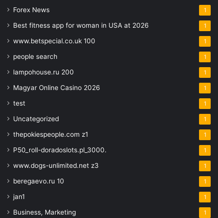
Forex News
1
Best fitness app for woman in USA at 2026
1
www.betspecial.co.uk 100
1
people search
1
lampohouse.ru 200
1
Magyar Online Casino 2026
1
test
1
Uncategorized
1
thepokiespeople.com z1
1
P50_roll-doradoslots.pl_3000.
1
www.dogs-unlimited.net z3
1
beregaevo.ru 10
1
jan1
1
Business, Marketing
1