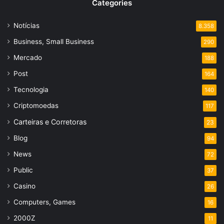
Categories
Notícias
8.358
Business, Small Business
290
Mercado
188
Post
164
Tecnologia
140
Criptomoedas
117
Carteiras e Corretoras
23
Blog
94
News
72
Public
37
Casino
26
Computers, Games
16
2000Z
11