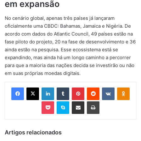
em expansão
No cenário global, apenas três países já lançaram
oficialmente uma CBDC: Bahamas, Jamaica e Nigéria. De
acordo com dados do Atlantic Council, 49 países estão na
fase piloto do projeto, 20 na fase de desenvolvimento e 36
ainda estão na pesquisa. Esse ecossistema está se
expandindo, mas ainda há um longo caminho a percorrer
para que a maioria das nações decida se investirão ou não
em suas próprias moedas digitais.
Facebook
X
Linkedin
Tumblr
Pinterest
Reddit
VK
OK
Pocket
Skype
Compartilhar via e-mail
Imprimir
Artigos relacionados