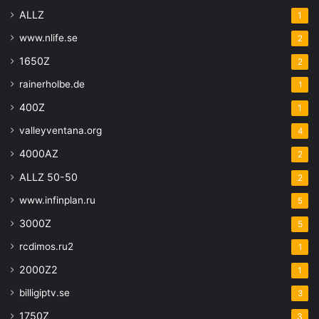
ALLZ
1
www.nlife.se
2
1650Z
2
rainerholbe.de
1
400Z
1
valleyventana.org
4
4000AZ
2
ALLZ 50-50
2
www.infinplan.ru
5
3000Z
5
rcdimos.ru2
1
2000Z2
1
billigiptv.se
3
1750Z
3