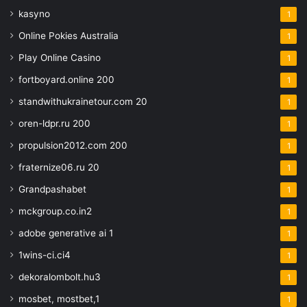
kasyno
1
Online Pokies Australia
1
Play Online Casino
1
fortboyard.online 200
1
standwithukrainetour.com 20
1
oren-ldpr.ru 200
1
propulsion2012.com 200
1
fraternize06.ru 20
1
Grandpashabet
1
mckgroup.co.in2
1
adobe generative ai 1
1
1wins-ci.ci4
1
dekoralombolt.hu3
1
mosbet, mostbet,1
1