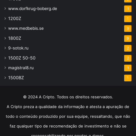
www.dorfkrug-boberg.de
1
1200Z
1
www.medbebis.se
9
1800Z
9
9-sotok.ru
2
1500Z 50-50
2
magistral8.ru
1
1500BZ
1
© 2024 A Cripto. Todos os direitos reservados.
A Cripto preza a qualidade da informação e atesta a apuração de
todo o conteúdo produzido por sua equipe, ressaltando, que não
faz qualquer tipo de recomendação de investimento e não se
responsabilizando por perdas e danos.