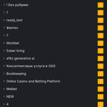
! Без рубрики
9
1
7
ready_text
5
Финтех
3
7
3
Mostbet
3
Sober living
3
a16z generative ai
3
Консалтинговые услуги в ОАЭ
3
Bookkeeping
2
Online Casino and Betting Platform
2
Melbet
2
NEW
2
4
2