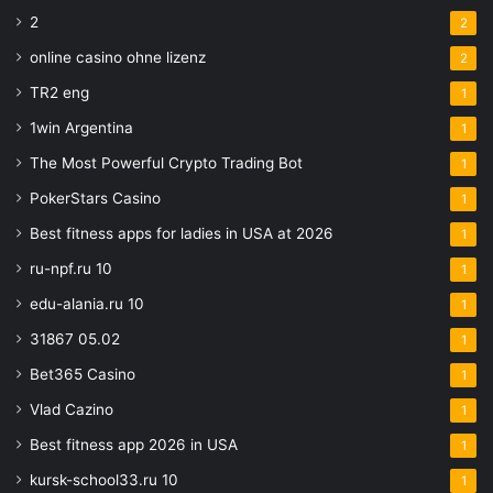
2
2
online casino ohne lizenz
2
TR2 eng
1
1win Argentina
1
The Most Powerful Crypto Trading Bot
1
PokerStars Casino
1
Best fitness apps for ladies in USA at 2026
1
ru-npf.ru 10
1
edu-alania.ru 10
1
31867 05.02
1
Bet365 Casino
1
Vlad Cazino
1
Best fitness app 2026 in USA
1
kursk-school33.ru 10
1