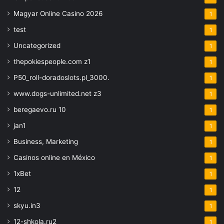
Magyar Online Casino 2026
1
test
1
Uncategorized
1
thepokiespeople.com z1
1
P50_roll-doradoslots.pl_3000.
1
www.dogs-unlimited.net z3
1
beregaevo.ru 10
1
jan1
1
Business, Marketing
1
Casinos online en México
1
1xBet
1
12
1
skyu.in3
1
12-shkola.ru2
1