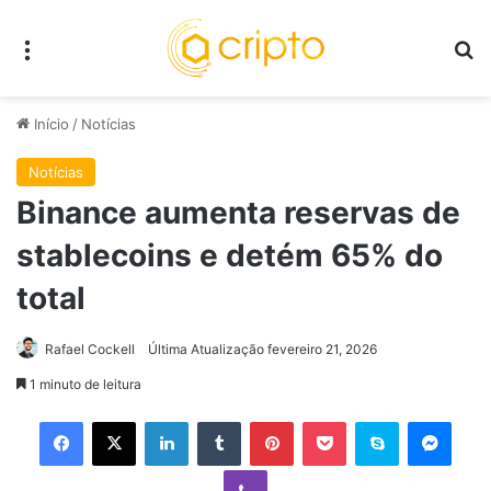
Menu
P
Início
/
Notícias
Notícias
Binance aumenta reservas de
stablecoins e detém 65% do
total
Rafael Cockell
Última Atualização fevereiro 21, 2026
1 minuto de leitura
Facebook
X
Linkedin
Tumblr
Pinterest
Pocket
Skype
Mess
Viber