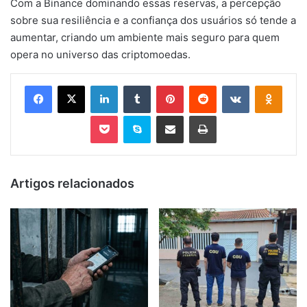
Com a Binance dominando essas reservas, a percepção
sobre sua resiliência e a confiança dos usuários só tende a
aumentar, criando um ambiente mais seguro para quem
opera no universo das criptomoedas.
Facebook
X
Linkedin
Tumblr
Pinterest
Reddit
VK
OK
Pocket
Skype
Compartilhar via e-mail
Imprimir
Artigos relacionados