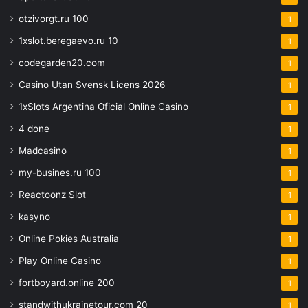
otzivorgt.ru 100
1
1xslot.beregaevo.ru 10
1
codegarden20.com
1
Casino Utan Svensk Licens 2026
1
1xSlots Argentina Oficial Online Casino
1
4 done
1
Madcasino
1
my-busines.ru 100
1
Reactoonz Slot
1
kasyno
1
Online Pokies Australia
1
Play Online Casino
1
fortboyard.online 200
1
standwithukrainetour.com 20
1