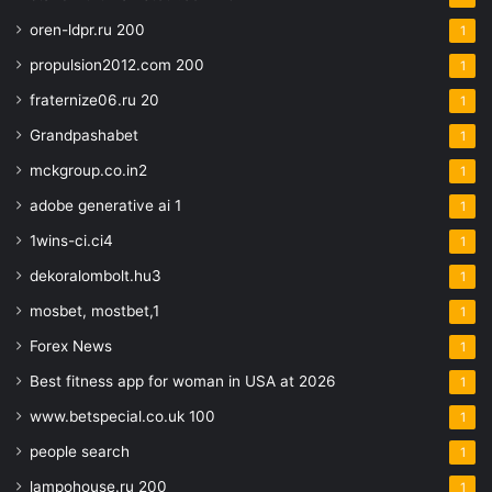
oren-ldpr.ru 200
1
propulsion2012.com 200
1
fraternize06.ru 20
1
Grandpashabet
1
mckgroup.co.in2
1
adobe generative ai 1
1
1wins-ci.ci4
1
dekoralombolt.hu3
1
mosbet, mostbet,1
1
Forex News
1
Best fitness app for woman in USA at 2026
1
www.betspecial.co.uk 100
1
people search
1
lampohouse.ru 200
1