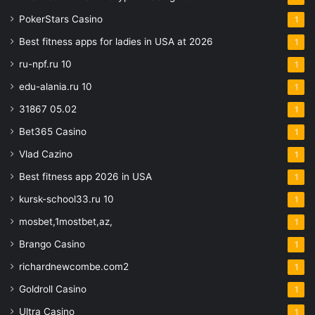
PokerStars Casino
1
Best fitness apps for ladies in USA at 2026
1
ru-npf.ru 10
1
edu-alania.ru 10
1
31867 05.02
1
Bet365 Casino
1
Vlad Cazino
1
Best fitness app 2026 in USA
1
kursk-school33.ru 10
1
mosbet,1mostbet,az,
1
Brango Casino
1
richardnewcombe.com2
1
Goldroll Casino
1
Ultra Casino
1