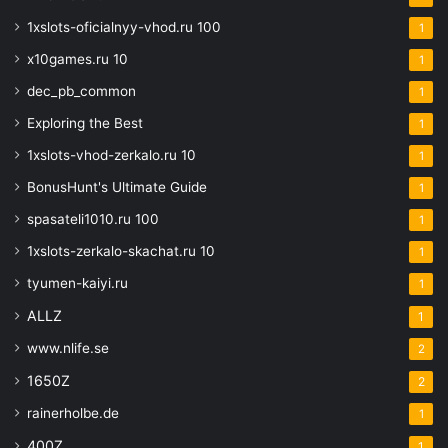
1xslots-oficialnyy-vhod.ru 100
1
x10games.ru 10
1
dec_pb_common
1
Exploring the Best
1
1xslots-vhod-zerkalo.ru 10
1
BonusHunt's Ultimate Guide
1
spasateli1010.ru 100
1
1xslots-zerkalo-skachat.ru 10
1
tyumen-kaiyi.ru
1
ALLZ
1
www.nlife.se
2
1650Z
2
rainerholbe.de
1
400Z
1