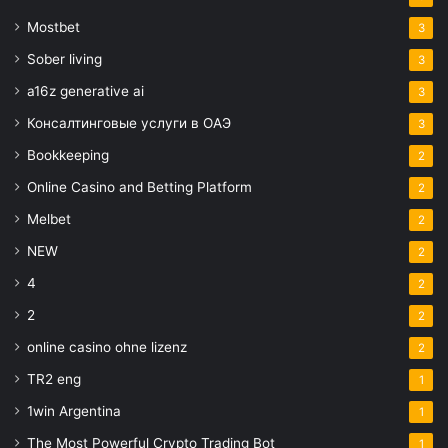
Mostbet
3
Sober living
3
a16z generative ai
3
Консалтинговые услуги в ОАЭ
3
Bookkeeping
2
Online Casino and Betting Platform
2
Melbet
2
NEW
2
4
2
2
2
online casino ohne lizenz
2
TR2 eng
1
1win Argentina
1
The Most Powerful Crypto Trading Bot
1