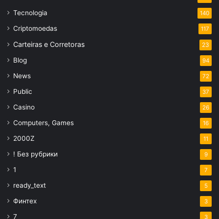
Tecnologia
140
Criptomoedas
117
Carteiras e Corretoras
23
Blog
94
News
72
Public
37
Casino
26
Computers, Games
16
2000Z
11
! Без рубрики
9
1
7
ready_text
5
Финтех
3
7
3