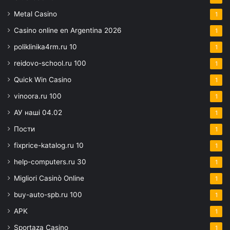
Metal Casino
1
Casino online en Argentina 2026
1
poliklinika4rm.ru 10
1
reidovo-school.ru 100
1
Quick Win Casino
1
vinoora.ru 100
1
АУ наші 04.02
1
Пости
1
fixprice-katalog.ru 10
1
help-computers.ru 30
1
Migliori Casinò Online
1
buy-auto-spb.ru 100
1
APK
1
Sportaza Casino
1