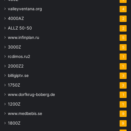
valleyventana.org
4
4000AZ
2
ALLZ 50-50
2
www.infinplan.ru
5
3000Z
5
rcdimos.ru2
1
2000Z2
1
billigiptv.se
3
1750Z
3
www.dorfkrug-boberg.de
1
1200Z
1
www.medbebis.se
9
1800Z
9