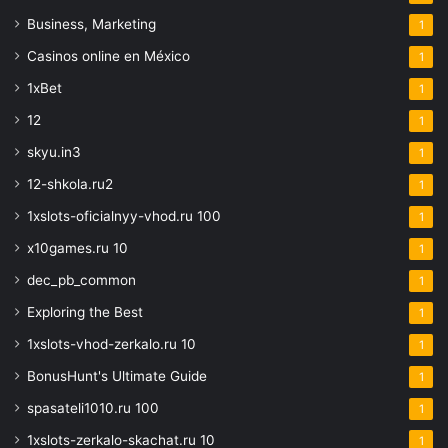
Business, Marketing
1
Casinos online en México
1
1xBet
1
12
1
skyu.in3
1
12-shkola.ru2
1
1xslots-oficialnyy-vhod.ru 100
1
x10games.ru 10
1
dec_pb_common
1
Exploring the Best
1
1xslots-vhod-zerkalo.ru 10
1
BonusHunt's Ultimate Guide
1
spasateli1010.ru 100
1
1xslots-zerkalo-skachat.ru 10
1