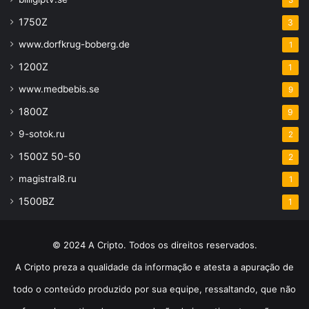
1750Z
3
www.dorfkrug-boberg.de
1
1200Z
1
www.medbebis.se
9
1800Z
9
9-sotok.ru
2
1500Z 50-50
2
magistral8.ru
1
1500BZ
1
© 2024 A Cripto. Todos os direitos reservados.
A Cripto preza a qualidade da informação e atesta a apuração de
todo o conteúdo produzido por sua equipe, ressaltando, que não