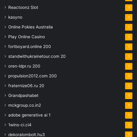
Reactoonz Slot
1
kasyno
1
Online Pokies Australia
1
Play Online Casino
1
fortboyard.online 200
1
standwithukrainetour.com 20
1
oren-ldpr.ru 200
1
propulsion2012.com 200
1
fraternize06.ru 20
1
Grandpashabet
1
mckgroup.co.in2
1
adobe generative ai 1
1
1wins-ci.ci4
1
dekoralombolt.hu3
1