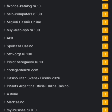
fixprice-katalog.ru 10
1
help-computers.ru 30
1
Migliori Casinò Online
1
buy-auto-spb.ru 100
1
APK
1
Sportaza Casino
1
otzivorgt.ru 100
1
1xslot.beregaevo.ru 10
1
codegarden20.com
1
Casino Utan Svensk Licens 2026
1
1xSlots Argentina Oficial Online Casino
1
4 done
1
Madcasino
1
my-busines.ru 100
1