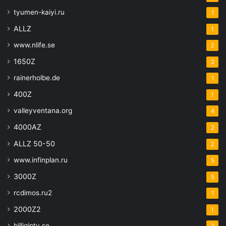
tyumen-kaiyi.ru
1
ALLZ
1
www.nlife.se
2
1650Z
2
rainerholbe.de
1
400Z
1
valleyventana.org
4
4000AZ
2
ALLZ 50-50
2
www.infinplan.ru
5
3000Z
5
rcdimos.ru2
1
2000Z2
1
billigiptv.se
3