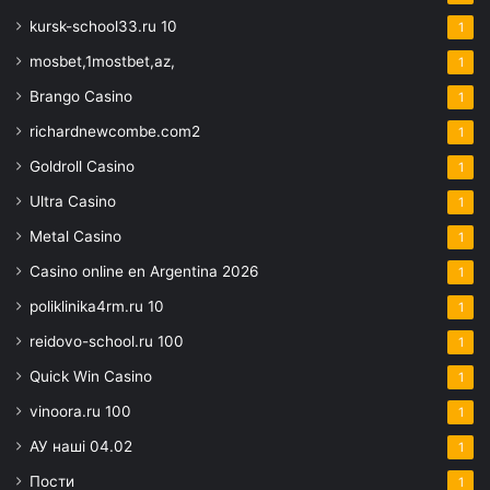
kursk-school33.ru 10
1
mosbet,1mostbet,az,
1
Brango Casino
1
richardnewcombe.com2
1
Goldroll Casino
1
Ultra Casino
1
Metal Casino
1
Casino online en Argentina 2026
1
poliklinika4rm.ru 10
1
reidovo-school.ru 100
1
Quick Win Casino
1
vinoora.ru 100
1
АУ наші 04.02
1
Пости
1