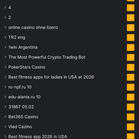
4
2
2
2
online casino ohne lizenz
2
TR2 eng
1
1win Argentina
1
The Most Powerful Crypto Trading Bot
1
PokerStars Casino
1
Best fitness apps for ladies in USA at 2026
1
ru-npf.ru 10
1
edu-alania.ru 10
1
31867 05.02
1
Bet365 Casino
1
Vlad Cazino
1
Best fitness app 2026 in USA
1