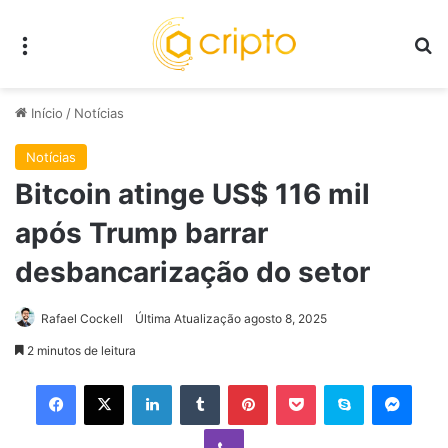
Menu
P
Início
/
Notícias
Notícias
Bitcoin atinge US$ 116 mil
após Trump barrar
desbancarização do setor
Rafael Cockell
Última Atualização agosto 8, 2025
2 minutos de leitura
Facebook
X
Linkedin
Tumblr
Pinterest
Pocket
Skype
Mess
Viber