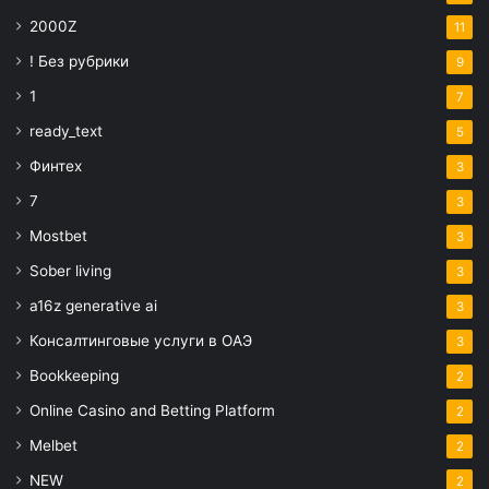
2000Z
11
! Без рубрики
9
1
7
ready_text
5
Финтех
3
7
3
Mostbet
3
Sober living
3
a16z generative ai
3
Консалтинговые услуги в ОАЭ
3
Bookkeeping
2
Online Casino and Betting Platform
2
Melbet
2
NEW
2