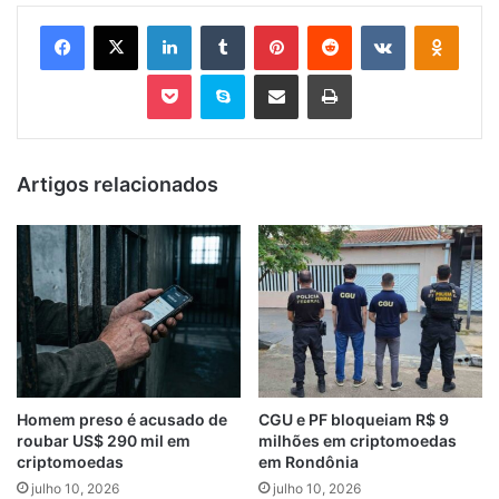
Facebook
X
Linkedin
Tumblr
Pinterest
Reddit
VK
OK
Pocket
Skype
Compartilhar via e-mail
Imprimir
Artigos relacionados
Homem preso é acusado de
CGU e PF bloqueiam R$ 9
roubar US$ 290 mil em
milhões em criptomoedas
criptomoedas
em Rondônia
julho 10, 2026
julho 10, 2026