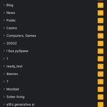
Blog
94
News
72
Public
37
Casino
26
Computers, Games
16
2000Z
11
! Без рубрики
9
1
7
ready_text
5
Финтех
3
7
3
Mostbet
3
Sober living
3
a16z generative ai
3