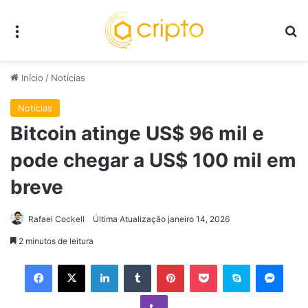
Menu
P
Início
/
Notícias
Notícias
Bitcoin atinge US$ 96 mil e
pode chegar a US$ 100 mil em
breve
Rafael Cockell
Última Atualização janeiro 14, 2026
2 minutos de leitura
Facebook
X
Linkedin
Tumblr
Pinterest
Pocket
Skype
Mess
Viber