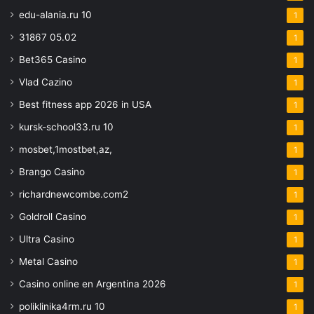
edu-alania.ru 10
1
31867 05.02
1
Bet365 Casino
1
Vlad Cazino
1
Best fitness app 2026 in USA
1
kursk-school33.ru 10
1
mosbet,1mostbet,az,
1
Brango Casino
1
richardnewcombe.com2
1
Goldroll Casino
1
Ultra Casino
1
Metal Casino
1
Casino online en Argentina 2026
1
poliklinika4rm.ru 10
1