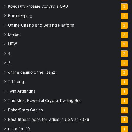
Консалтинговые услуги в ОАЭ
3
Bookkeeping
2
Online Casino and Betting Platform
2
Melbet
2
NEW
2
4
2
2
2
online casino ohne lizenz
2
TR2 eng
1
1win Argentina
1
The Most Powerful Crypto Trading Bot
1
PokerStars Casino
1
Best fitness apps for ladies in USA at 2026
1
ru-npf.ru 10
1