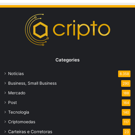
Categories
Notícias
8.358
Business, Small Business
290
Mercado
188
Post
164
Tecnologia
140
Criptomoedas
117
Carteiras e Corretoras
23