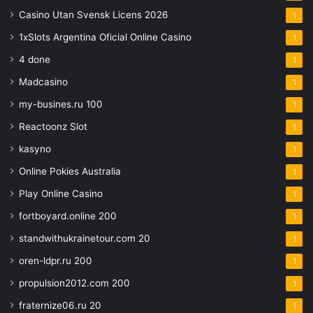
Casino Utan Svensk Licens 2026
1
1xSlots Argentina Oficial Online Casino
1
4 done
1
Madcasino
1
my-busines.ru 100
1
Reactoonz Slot
1
kasyno
1
Online Pokies Australia
1
Play Online Casino
1
fortboyard.online 200
1
standwithukrainetour.com 20
1
oren-ldpr.ru 200
1
propulsion2012.com 200
1
fraternize06.ru 20
1