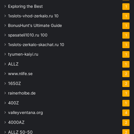
Exploring the Best
1
1xslots-vhod-zerkalo.ru 10
1
BonusHunt's Ultimate Guide
1
spasateli1010.ru 100
1
1xslots-zerkalo-skachat.ru 10
1
tyumen-kaiyi.ru
1
ALLZ
1
www.nlife.se
2
1650Z
2
rainerholbe.de
1
400Z
1
valleyventana.org
4
4000AZ
2
ALLZ 50-50
2