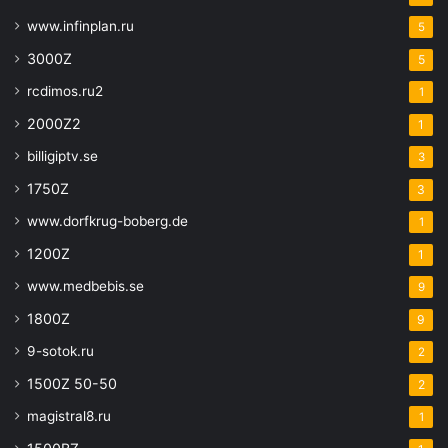
www.infinplan.ru
5
3000Z
5
rcdimos.ru2
1
2000Z2
1
billigiptv.se
3
1750Z
3
www.dorfkrug-boberg.de
1
1200Z
1
www.medbebis.se
9
1800Z
9
9-sotok.ru
2
1500Z 50-50
2
magistral8.ru
1