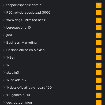
thepokiespeople.com z1
1
P50_roll-doradoslots.pl_3000.
1
www.dogs-unlimited.net z3
1
beregaevo.ru 10
1
jan1
1
Business, Marketing
1
Casinos online en México
1
1xBet
1
12
1
skyu.in3
1
12-shkola.ru2
1
1xslots-oficialnyy-vhod.ru 100
1
x10games.ru 10
1
dec_pb_common
1