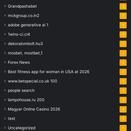
Grandpashabet
1
mckgroup.co.in2
1
adobe generative ai 1
1
1wins-ci.ci4
1
dekoralombolt.hu3
1
mosbet, mostbet,1
1
Forex News
1
Best fitness app for woman in USA at 2026
1
www.betspecial.co.uk 100
1
people search
1
lampohouse.ru 200
1
Magyar Online Casino 2026
1
test
1
Uncategorized
1