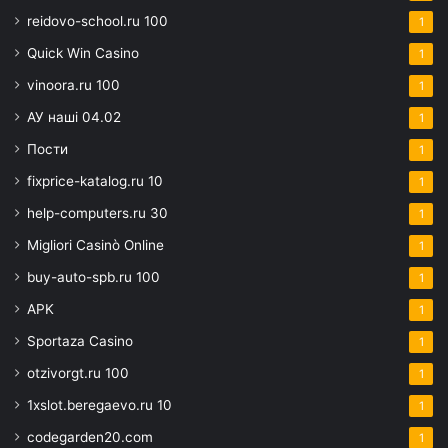
reidovo-school.ru 100
1
Quick Win Casino
1
vinoora.ru 100
1
АУ наші 04.02
1
Пости
1
fixprice-katalog.ru 10
1
help-computers.ru 30
1
Migliori Casinò Online
1
buy-auto-spb.ru 100
1
APK
1
Sportaza Casino
1
otzivorgt.ru 100
1
1xslot.beregaevo.ru 10
1
codegarden20.com
1