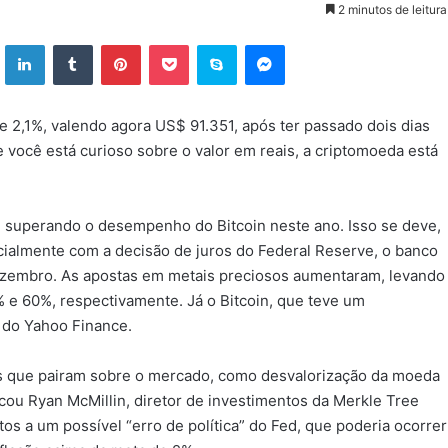
2 minutos de leitura
ok
X
Linkedin
Tumblr
Pinterest
Pocket
Skype
Messenger
de 2,1%, valendo agora US$ 91.351, após ter passado dois dias
e você está curioso sobre o valor em reais, a criptomoeda está
ar, superando o desempenho do Bitcoin neste ano. Isso se deve,
cialmente com a decisão de juros do Federal Reserve, o banco
dezembro. As apostas em metais preciosos aumentaram, levando
% e 60%, respectivamente. Já o Bitcoin, que teve um
 do Yahoo Finance.
s que pairam sobre o mercado, como desvalorização da moeda
icou Ryan McMillin, diretor de investimentos da Merkle Tree
tos a um possível “erro de política” do Fed, que poderia ocorrer