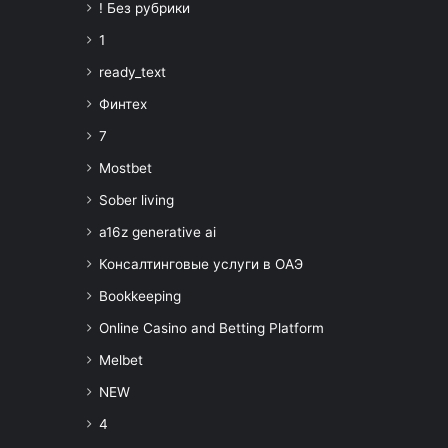
! Без рубрики
1
ready_text
Финтех
7
Mostbet
Sober living
a16z generative ai
Консалтинговые услуги в ОАЭ
Bookkeeping
Online Casino and Betting Platform
Melbet
NEW
4