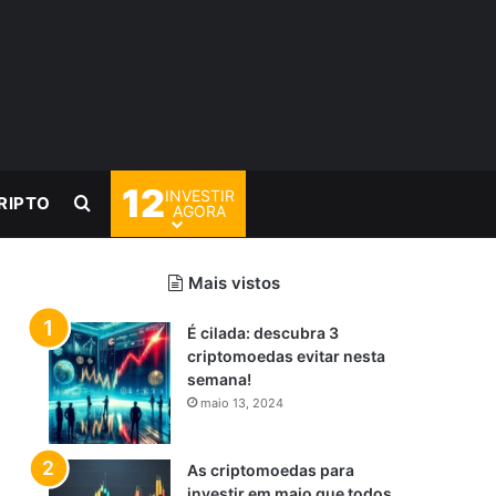
12
INVESTIR
Procurar por
RIPTO
AGORA
Mais vistos
É cilada: descubra 3
criptomoedas evitar nesta
semana!
maio 13, 2024
As criptomoedas para
investir em maio que todos