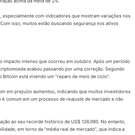
flação acima da meta de 2%.
te, especialmente com indicadores que mostram variações nos
. Com isso, muitos estão buscando segurança nos ativos
 do impacto intenso que ocorreu em outubro. Após um período
a criptomoeda acabou passando por uma correção. Segundo
 Bitcoin está vivendo um “reparo de meio de ciclo”.
in em prejuízo aumentou, indicando que muitos investidores
so é comum em um processo de reajuste de mercado e não
lação ao seu recorde histórico de US$ 126.080. No entanto,
ilidade, em torno da “média real de mercado”, que indica a