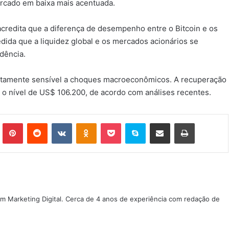
ercado em baixa mais acentuada.
credita que a diferença de desempenho entre o Bitcoin e os
dida que a liquidez global e os mercados acionários se
dência.
altamente sensível a choques macroeconômicos. A recuperação
 o nível de US$ 106.200, de acordo com análises recentes.
Tumblr
Pinterest
Reddit
VK
OK
Pocket
Skype
Compartilhar via e-mail
Imprimir
m Marketing Digital. Cerca de 4 anos de experiência com redação de