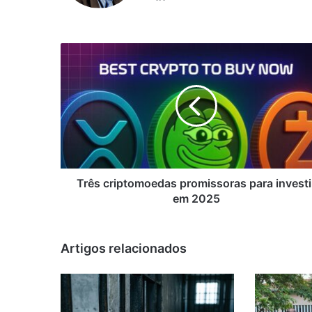
Três
criptomoedas
promissoras
para
investir
em
2025
Três criptomoedas promissoras para investi
em 2025
Artigos relacionados