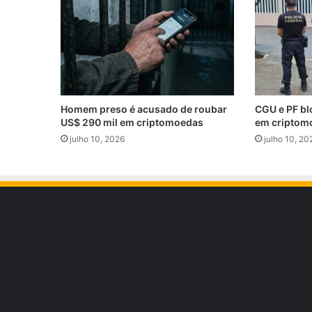
Homem preso é acusado de roubar
CGU e PF bl
US$ 290 mil em criptomoedas
em criptom
julho 10, 2026
julho 10, 20