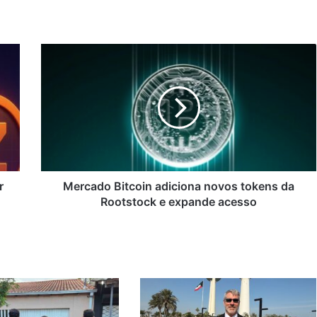
Mercado
Bitcoin
adiciona
novos
tokens
da
Rootstock
e
expande
acesso
r
Mercado Bitcoin adiciona novos tokens da
Rootstock e expande acesso