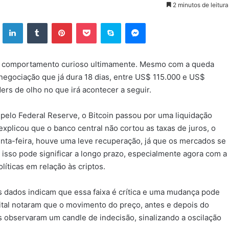
2 minutos de leitura
ok
X
Linkedin
Tumblr
Pinterest
Pocket
Skype
Messenger
um comportamento curioso ultimamente. Mesmo com a queda
negociação que já dura 18 dias, entre US$ 115.000 e US$
ers de olho no que irá acontecer a seguir.
 pelo Federal Reserve, o Bitcoin passou por uma liquidação
explicou que o banco central não cortou as taxas de juros, o
nta-feira, houve uma leve recuperação, já que os mercados se
isso pode significar a longo prazo, especialmente agora com a
íticas em relação às criptos.
s dados indicam que essa faixa é crítica e uma mudança pode
pital notaram que o movimento do preço, antes e depois do
s observaram um candle de indecisão, sinalizando a oscilação