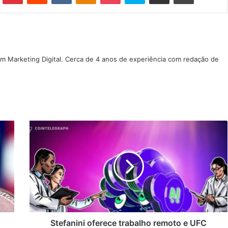
m Marketing Digital. Cerca de 4 anos de experiência com redação de
Stefanini
oferece
trabalho
remoto
e
UFC
disponibiliza
curso
de
IA
Stefanini oferece trabalho remoto e UFC