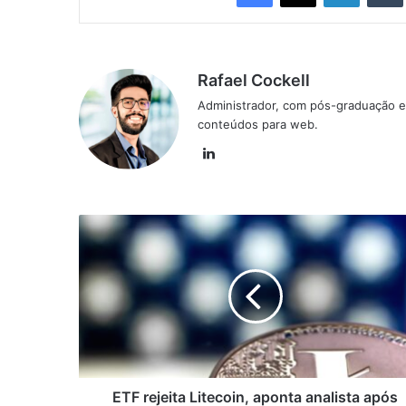
Rafael Cockell
Administrador, com pós-graduação e
conteúdos para web.
Linkedin
ETF
rejeita
Litecoin,
aponta
analista
após
adiamento
da
SEC
ETF rejeita Litecoin, aponta analista após