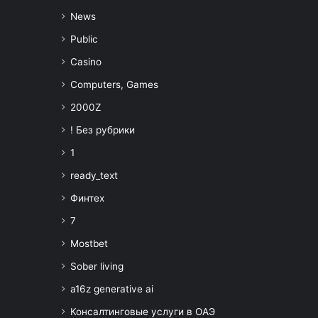
News
Public
Casino
Computers, Games
2000Z
! Без рубрики
1
ready_text
Финтех
7
Mostbet
Sober living
a16z generative ai
Консалтинговые услуги в ОАЭ