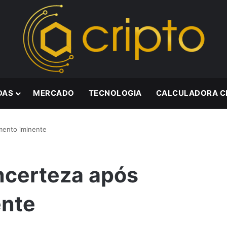
DAS
MERCADO
TECNOLOGIA
CALCULADORA C
imento iminente
incerteza após
ente