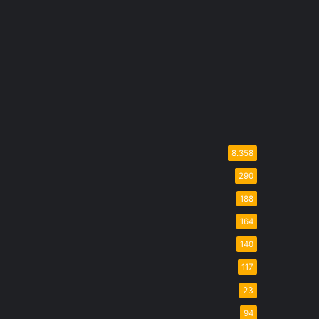
8.358
290
188
164
140
117
23
94