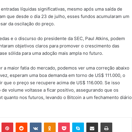
r entradas líquidas significativas, mesmo após uma saída de
am que desde o dia 23 de julho, esses fundos acumularam um
sar da oscilação do preço.
edas e o discurso do presidente da SEC, Paul Atkins, podem
entaram objetivos claros para promover o crescimento das
se sólida para uma adoção mais ampla no futuro.
er a maior fatia do mercado, podemos ver uma correção abaixo
a vez, esperam uma boa demanda em torno de US$ 111.000, o
r que o preço se recupere acima de US$ 116.000. Se isso
o de volume voltasse a ficar positivo, assegurando que os
 quanto nos futuros, levando o Bitcoin a um fechamento diário
Tumblr
Pinterest
Reddit
VK
OK
Pocket
Skype
Compartilhar via e-mail
Imprimir