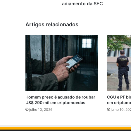
adiamento da SEC
Artigos relacionados
Homem preso é acusado de roubar
CGU e PF bl
US$ 290 mil em criptomoedas
em criptom
julho 10, 2026
julho 10, 20