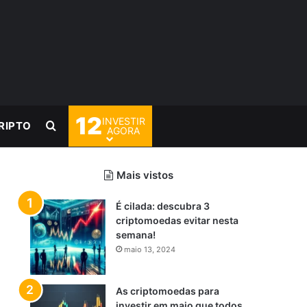
12
INVESTIR
Procurar por
RIPTO
AGORA
Mais vistos
É cilada: descubra 3
criptomoedas evitar nesta
semana!
maio 13, 2024
As criptomoedas para
investir em maio que todos