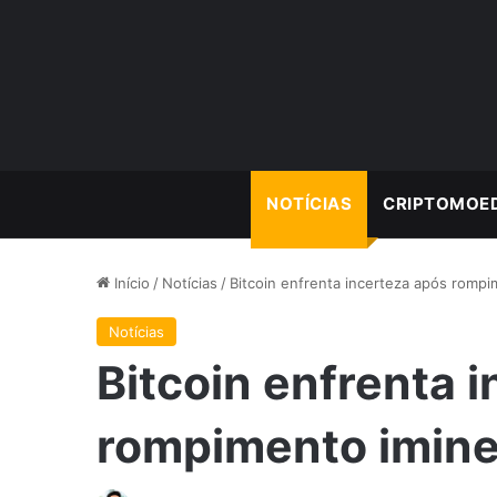
NOTÍCIAS
CRIPTOMOE
Início
/
Notícias
/
Bitcoin enfrenta incerteza após romp
Notícias
Bitcoin enfrenta 
rompimento imin