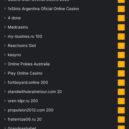
1xSlots Argentina Oficial Online Casino
1
4 done
1
Madcasino
1
my-busines.ru 100
1
Reactoonz Slot
1
kasyno
1
Online Pokies Australia
1
Play Online Casino
1
fortboyard.online 200
1
standwithukrainetour.com 20
1
oren-ldpr.ru 200
1
propulsion2012.com 200
1
fraternize06.ru 20
1
Grandpashabet
1