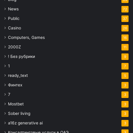
News
72
Public
37
Casino
26
Computers, Games
16
2000Z
11
! Без рубрики
9
1
7
ready_text
5
Финтех
3
7
3
Mostbet
3
Sober living
3
a16z generative ai
3
Консалтинговые услуги в ОАЭ
3