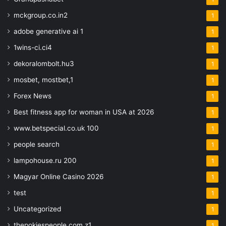
mckgroup.co.in2
1
adobe generative ai 1
1
1wins-ci.ci4
1
dekoralombolt.hu3
1
mosbet, mostbet,1
1
Forex News
1
Best fitness app for woman in USA at 2026
1
www.betspecial.co.uk 100
1
people search
1
lampohouse.ru 200
1
Magyar Online Casino 2026
1
test
1
Uncategorized
1
thepokiespeople.com z1
1