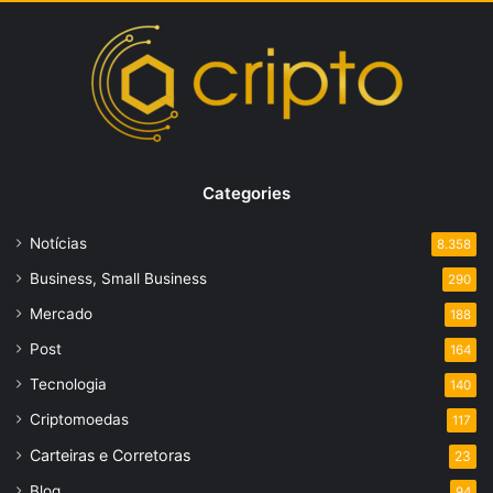
Categories
Notícias
8.358
Business, Small Business
290
Mercado
188
Post
164
Tecnologia
140
Criptomoedas
117
Carteiras e Corretoras
23
Blog
94