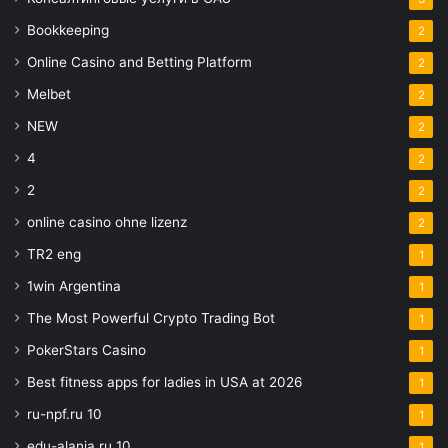
Bookkeeping
2
Online Casino and Betting Platform
2
Melbet
2
NEW
2
4
2
2
2
online casino ohne lizenz
2
TR2 eng
1
1win Argentina
1
The Most Powerful Crypto Trading Bot
1
PokerStars Casino
1
Best fitness apps for ladies in USA at 2026
1
ru-npf.ru 10
1
edu-alania.ru 10
1