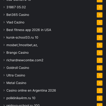
31867 05.02
1
Bet365 Casino
1
Vlad Cazino
1
Best fitness app 2026 in USA
1
kursk-school33.ru 10
1
mosbet,1mostbet,az,
1
Brango Casino
1
richardnewcombe.com2
1
Goldroll Casino
1
Ultra Casino
1
Metal Casino
1
Casino online en Argentina 2026
1
poliklinika4rm.ru 10
1
reidovo-school.ru 100
1