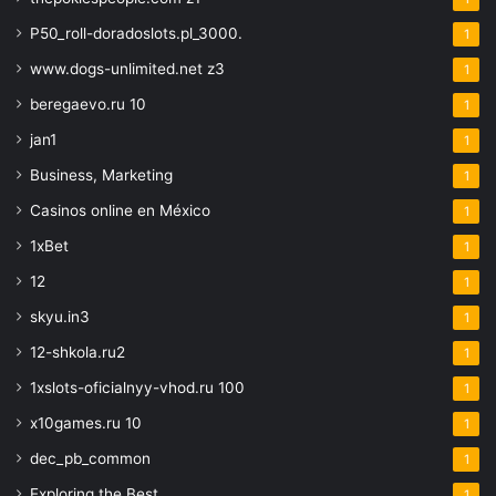
P50_roll-doradoslots.pl_3000.
1
www.dogs-unlimited.net z3
1
beregaevo.ru 10
1
jan1
1
Business, Marketing
1
Casinos online en México
1
1xBet
1
12
1
skyu.in3
1
12-shkola.ru2
1
1xslots-oficialnyy-vhod.ru 100
1
x10games.ru 10
1
dec_pb_common
1
Exploring the Best
1