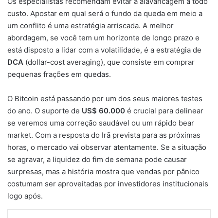
Os especialistas recomendam evitar a alavancagem a todo
custo. Apostar em qual será o fundo da queda em meio a
um conflito é uma estratégia arriscada. A melhor
abordagem, se você tem um horizonte de longo prazo e
está disposto a lidar com a volatilidade, é a estratégia de
DCA
(dollar-cost averaging), que consiste em comprar
pequenas frações em quedas.
O Bitcoin está passando por um dos seus maiores testes
do ano. O suporte de
US$ 60.000
é crucial para delinear
se veremos uma correção saudável ou um rápido bear
market. Com a resposta do Irã prevista para as próximas
horas, o mercado vai observar atentamente. Se a situação
se agravar, a liquidez do fim de semana pode causar
surpresas, mas a história mostra que vendas por pânico
costumam ser aproveitadas por investidores institucionais
logo após.
Facebook
X
Linkedin
Tumblr
Pinterest
Reddit
VK
OK