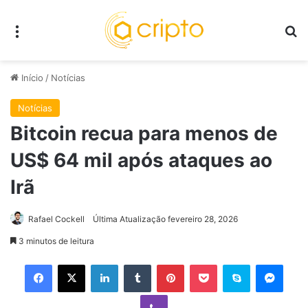
Menu
P
Início
/
Notícias
Notícias
Bitcoin recua para menos de
US$ 64 mil após ataques ao
Irã
Rafael Cockell
Última Atualização fevereiro 28, 2026
3 minutos de leitura
Facebook
X
Linkedin
Tumblr
Pinterest
Pocket
Skype
Mess
Viber