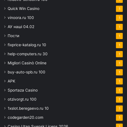
Quick Win Casino
1
vinoora.ru 100
1
АУ наші 04.02
1
Пости
1
fixprice-katalog.ru 10
1
help-computers.ru 30
1
Migliori Casinò Online
1
buy-auto-spb.ru 100
1
APK
1
Sportaza Casino
1
otzivorgt.ru 100
1
1xslot.beregaevo.ru 10
1
codegarden20.com
1
Casino Utan Svensk Licens 2026
1