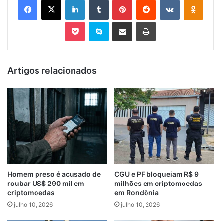
Pocket
Skype
Compartilhar via e-mail
Imprimir
Artigos relacionados
Homem preso é acusado de
CGU e PF bloqueiam R$ 9
roubar US$ 290 mil em
milhões em criptomoedas
criptomoedas
em Rondônia
julho 10, 2026
julho 10, 2026