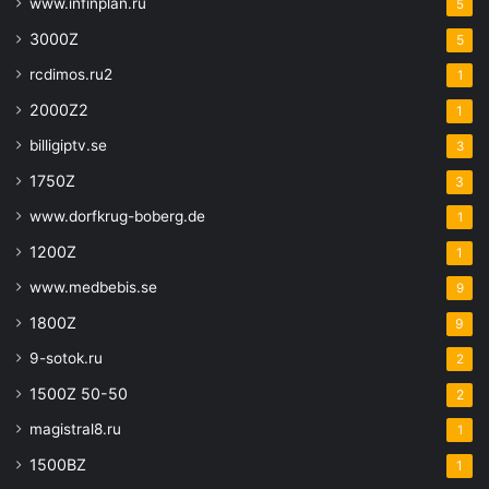
www.infinplan.ru
5
3000Z
5
rcdimos.ru2
1
2000Z2
1
billigiptv.se
3
1750Z
3
www.dorfkrug-boberg.de
1
1200Z
1
www.medbebis.se
9
1800Z
9
9-sotok.ru
2
1500Z 50-50
2
magistral8.ru
1
1500BZ
1