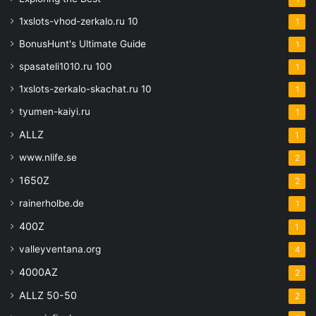
1xslots-vhod-zerkalo.ru 10
1
BonusHunt's Ultimate Guide
1
spasateli1010.ru 100
1
1xslots-zerkalo-skachat.ru 10
1
tyumen-kaiyi.ru
1
ALLZ
1
www.nlife.se
2
1650Z
2
rainerholbe.de
1
400Z
1
valleyventana.org
4
4000AZ
2
ALLZ 50-50
2