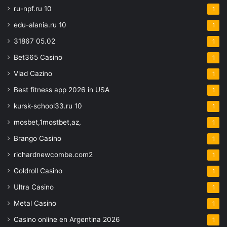
ru-npf.ru 10
1
edu-alania.ru 10
1
31867 05.02
1
Bet365 Casino
1
Vlad Cazino
1
Best fitness app 2026 in USA
1
kursk-school33.ru 10
1
mosbet,1mostbet,az,
1
Brango Casino
1
richardnewcombe.com2
1
Goldroll Casino
1
Ultra Casino
1
Metal Casino
1
Casino online en Argentina 2026
1