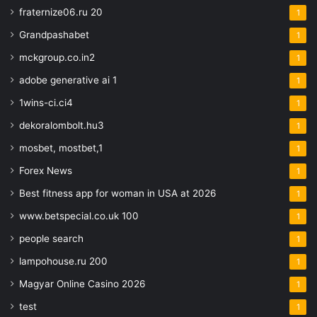
fraternize06.ru 20
1
Grandpashabet
1
mckgroup.co.in2
1
adobe generative ai 1
1
1wins-ci.ci4
1
dekoralombolt.hu3
1
mosbet, mostbet,1
1
Forex News
1
Best fitness app for woman in USA at 2026
1
www.betspecial.co.uk 100
1
people search
1
lampohouse.ru 200
1
Magyar Online Casino 2026
1
test
1