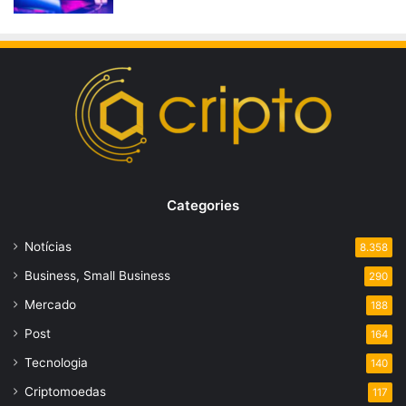
Categories
Notícias
8.358
Business, Small Business
290
Mercado
188
Post
164
Tecnologia
140
Criptomoedas
117