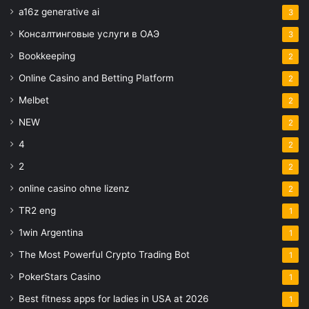
a16z generative ai
3
Консалтинговые услуги в ОАЭ
3
Bookkeeping
2
Online Casino and Betting Platform
2
Melbet
2
NEW
2
4
2
2
2
online casino ohne lizenz
2
TR2 eng
1
1win Argentina
1
The Most Powerful Crypto Trading Bot
1
PokerStars Casino
1
Best fitness apps for ladies in USA at 2026
1