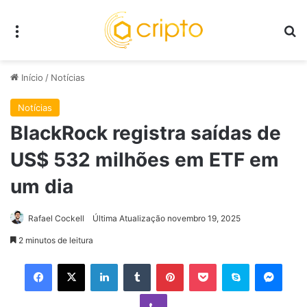
Menu
P
Início
/
Notícias
Notícias
BlackRock registra saídas de
US$ 532 milhões em ETF em
um dia
Rafael Cockell
Última Atualização novembro 19, 2025
2 minutos de leitura
Facebook
X
Linkedin
Tumblr
Pinterest
Pocket
Skype
Mess
Viber