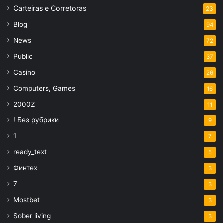
Carteiras e Corretoras
23
Blog
94
News
72
Public
37
Casino
26
Computers, Games
16
2000Z
11
! Без рубрики
9
1
7
ready_text
5
Финтех
3
7
3
Mostbet
3
Sober living
3