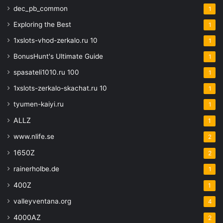
dec_pb_common
1
Exploring the Best
1
1xslots-vhod-zerkalo.ru 10
1
BonusHunt's Ultimate Guide
1
spasateli1010.ru 100
1
1xslots-zerkalo-skachat.ru 10
1
tyumen-kaiyi.ru
1
ALLZ
1
www.nlife.se
2
1650Z
2
rainerholbe.de
1
400Z
1
valleyventana.org
4
4000AZ
2