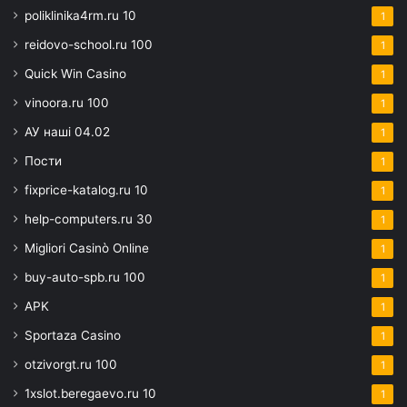
poliklinika4rm.ru 10
1
reidovo-school.ru 100
1
Quick Win Casino
1
vinoora.ru 100
1
АУ наші 04.02
1
Пости
1
fixprice-katalog.ru 10
1
help-computers.ru 30
1
Migliori Casinò Online
1
buy-auto-spb.ru 100
1
APK
1
Sportaza Casino
1
otzivorgt.ru 100
1
1xslot.beregaevo.ru 10
1