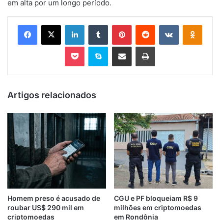
em alta por um longo período.
Facebook
X
Linkedin
Tumblr
Pinterest
Reddit
VK
OK
Pocket
Skype
Compartilhar via e-mail
Imprimir
Artigos relacionados
Homem preso é acusado de
CGU e PF bloqueiam R$ 9
roubar US$ 290 mil em
milhões em criptomoedas
criptomoedas
em Rondônia