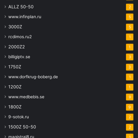
ALLZ 50-50
2
www.infinplan.ru
5
3000Z
5
rcdimos.ru2
1
2000Z2
1
billigiptv.se
3
1750Z
3
www.dorfkrug-boberg.de
1
1200Z
1
www.medbebis.se
9
1800Z
9
9-sotok.ru
2
1500Z 50-50
2
magistral8.ru
1