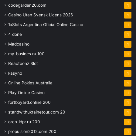
codegarden20.com
1
Casino Utan Svensk Licens 2026
1
1xSlots Argentina Oficial Online Casino
1
4 done
1
Madcasino
1
my-busines.ru 100
1
Reactoonz Slot
1
kasyno
1
Online Pokies Australia
1
Play Online Casino
1
fortboyard.online 200
1
standwithukrainetour.com 20
1
oren-ldpr.ru 200
1
propulsion2012.com 200
1