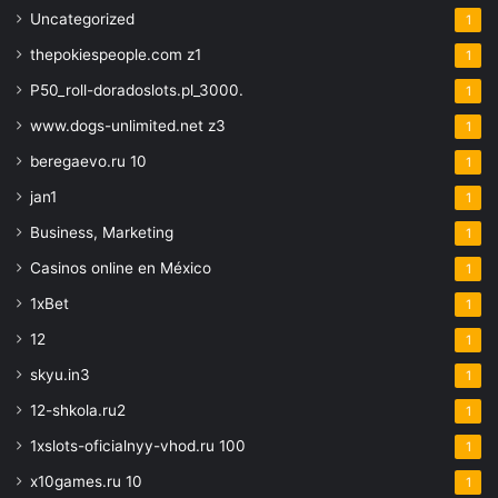
Uncategorized
1
thepokiespeople.com z1
1
P50_roll-doradoslots.pl_3000.
1
www.dogs-unlimited.net z3
1
beregaevo.ru 10
1
jan1
1
Business, Marketing
1
Casinos online en México
1
1xBet
1
12
1
skyu.in3
1
12-shkola.ru2
1
1xslots-oficialnyy-vhod.ru 100
1
x10games.ru 10
1