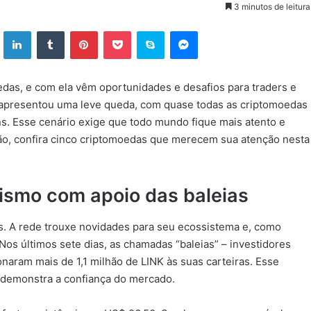
3 minutos de leitura
ok
X
Linkedin
Tumblr
Pinterest
Pocket
Skype
Messenger
s, e com ela vêm oportunidades e desafios para traders e
o apresentou uma leve queda, com quase todas as criptomoedas
s. Esse cenário exige que todo mundo fique mais atento e
ão, confira cinco criptomoedas que merecem sua atenção nesta
ismo com apoio das baleias
s. A rede trouxe novidades para seu ecossistema e, como
Nos últimos sete dias, as chamadas “baleias” – investidores
aram mais de 1,1 milhão de LINK às suas carteiras. Esse
 demonstra a confiança do mercado.