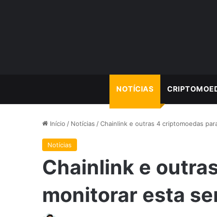
NOTÍCIAS
CRIPTOMOE
Início
/
Notícias
/
Chainlink e outras 4 criptomoedas pa
Notícias
Chainlink e outra
monitorar esta s