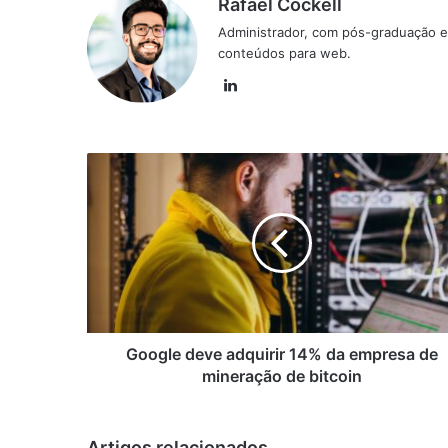
Rafael Cockell
Administrador, com pós-graduação e
conteúdos para web.
Linkedin
Google
deve
adquirir
14%
da
empresa
de
mineração
de
bitcoin
Google deve adquirir 14% da empresa de
mineração de bitcoin
Artigos relacionados