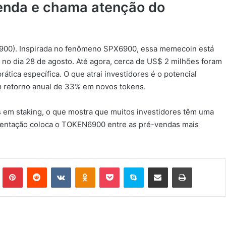
nda e chama atenção do
6900). Inspirada no fenômeno SPX6900, essa memecoin está
no dia 28 de agosto. Até agora, cerca de US$ 2 milhões foram
tica específica. O que atrai investidores é o potencial
um retorno anual de 33% em novos tokens.
s em staking, o que mostra que muitos investidores têm uma
imentação coloca o TOKEN6900 entre as pré-vendas mais
Tumblr
Pinterest
Reddit
VK
OK
Pocket
Skype
Compartilhar via e-mail
Imprimir