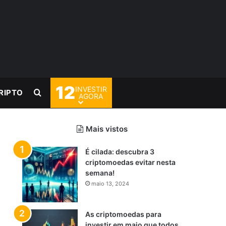
12
INVESTIR
Procurar por
RIPTO
AGORA
Mais vistos
É cilada: descubra 3
criptomoedas evitar nesta
semana!
maio 13, 2024
As criptomoedas para
investir em maio que todos