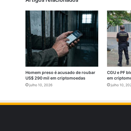
Homem preso é acusado de roubar
CGU e PF bl
US$ 290 mil em criptomoedas
em criptom
julho 10, 2026
julho 10, 20