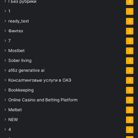
! Без рубрики
9
1
7
ready_text
5
Финтех
3
7
3
Mostbet
3
Sober living
3
a16z generative ai
3
Консалтинговые услуги в ОАЭ
3
Bookkeeping
2
Online Casino and Betting Platform
2
Melbet
2
NEW
2
4
2