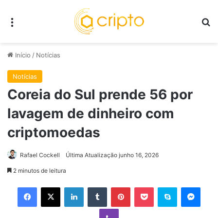
Menu
P
Início
/
Notícias
Notícias
Coreia do Sul prende 56 por
lavagem de dinheiro com
criptomoedas
Rafael Cockell
Última Atualização junho 16, 2026
2 minutos de leitura
Facebook
X
Linkedin
Tumblr
Pinterest
Pocket
Skype
Mess
Viber