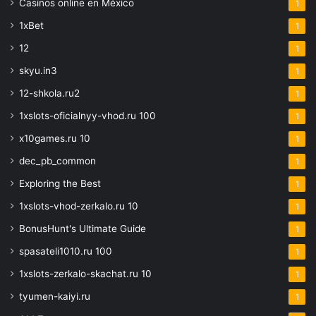
Casinos online en México
1
1xBet
1
12
1
skyu.in3
1
12-shkola.ru2
1
1xslots-oficialnyy-vhod.ru 100
1
x10games.ru 10
1
dec_pb_common
1
Exploring the Best
1
1xslots-vhod-zerkalo.ru 10
1
BonusHunt's Ultimate Guide
1
spasateli1010.ru 100
1
1xslots-zerkalo-skachat.ru 10
1
tyumen-kaiyi.ru
1