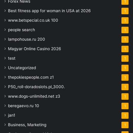
Forex News
1
Best fitness app for woman in USA at 2026
1
www.betspecial.co.uk 100
1
people search
1
lampohouse.ru 200
1
Magyar Online Casino 2026
1
test
1
Uncategorized
1
thepokiespeople.com z1
1
P50_roll-doradoslots.pl_3000.
1
www.dogs-unlimited.net z3
1
beregaevo.ru 10
1
jan1
1
Business, Marketing
1