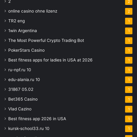
2
2
online casino ohne lizenz
2
TR2 eng
1
1win Argentina
1
The Most Powerful Crypto Trading Bot
1
PokerStars Casino
1
Best fitness apps for ladies in USA at 2026
1
ru-npf.ru 10
1
edu-alania.ru 10
1
31867 05.02
1
Bet365 Casino
1
Vlad Cazino
1
Best fitness app 2026 in USA
1
kursk-school33.ru 10
1