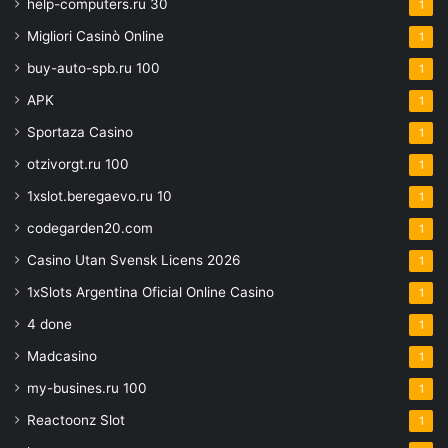
help-computers.ru 30
1
Migliori Casinò Online
1
buy-auto-spb.ru 100
1
APK
1
Sportaza Casino
1
otzivorgt.ru 100
1
1xslot.beregaevo.ru 10
1
codegarden20.com
1
Casino Utan Svensk Licens 2026
1
1xSlots Argentina Oficial Online Casino
1
4 done
1
Madcasino
1
my-busines.ru 100
1
Reactoonz Slot
1