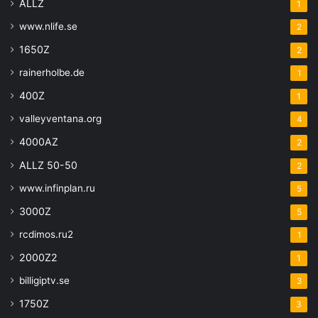
ALLZ
1
www.nlife.se
2
1650Z
2
rainerholbe.de
1
400Z
1
valleyventana.org
4
4000AZ
2
ALLZ 50-50
2
www.infinplan.ru
5
3000Z
5
rcdimos.ru2
1
2000Z2
1
billigiptv.se
3
1750Z
3