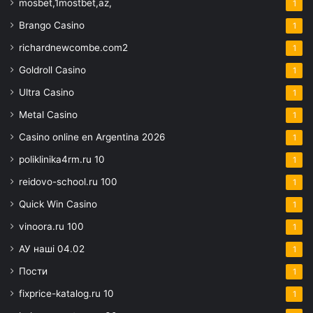
mosbet,1mostbet,az,
1
Brango Casino
1
richardnewcombe.com2
1
Goldroll Casino
1
Ultra Casino
1
Metal Casino
1
Casino online en Argentina 2026
1
poliklinika4rm.ru 10
1
reidovo-school.ru 100
1
Quick Win Casino
1
vinoora.ru 100
1
АУ наші 04.02
1
Пости
1
fixprice-katalog.ru 10
1