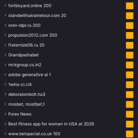
fortboyard.online 200
1
standwithukrainetour.com 20
1
oren-ldpr.ru 200
1
propulsion2012.com 200
1
fraternize06.ru 20
1
Grandpashabet
1
mckgroup.co.in2
1
adobe generative ai 1
1
1wins-ci.ci4
1
dekoralombolt.hu3
1
mosbet, mostbet,1
1
Forex News
1
Best fitness app for woman in USA at 2026
1
www.betspecial.co.uk 100
1