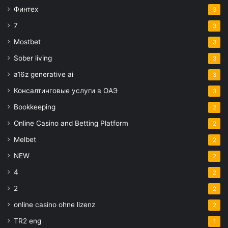
Финтех
3
7
3
Mostbet
3
Sober living
3
a16z generative ai
3
Консалтинговые услуги в ОАЭ
3
Bookkeeping
2
Online Casino and Betting Platform
2
Melbet
2
NEW
2
4
2
2
2
online casino ohne lizenz
2
TR2 eng
1