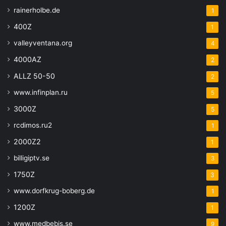
rainerholbe.de
1
400Z
1
valleyventana.org
4
4000AZ
2
ALLZ 50-50
2
www.infinplan.ru
5
3000Z
5
rcdimos.ru2
1
2000Z2
1
billigiptv.se
3
1750Z
3
www.dorfkrug-boberg.de
1
1200Z
1
www.medbebis.se
9