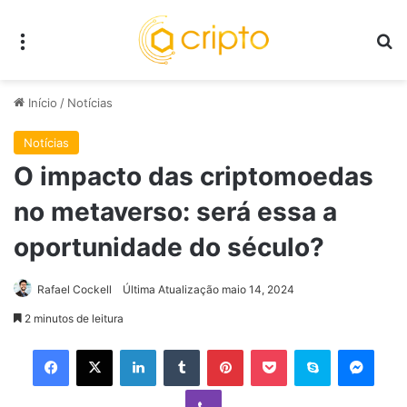
Menu
P
Início
/
Notícias
Notícias
O impacto das criptomoedas
no metaverso: será essa a
oportunidade do século?
Rafael Cockell
Última Atualização maio 14, 2024
2 minutos de leitura
Facebook
X
Linkedin
Tumblr
Pinterest
Pocket
Skype
Mess
Viber