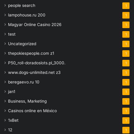
people search
1
lampohouse.ru 200
1
Magyar Online Casino 2026
1
test
1
Uncategorized
1
thepokiespeople.com z1
1
P50_roll-doradoslots.pl_3000.
1
www.dogs-unlimited.net z3
1
beregaevo.ru 10
1
jan1
1
Business, Marketing
1
Casinos online en México
1
1xBet
1
12
1