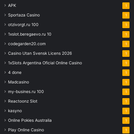
APK
1
Sportaza Casino
1
otzivorgt.ru 100
1
1xslot.beregaevo.ru 10
1
codegarden20.com
1
Casino Utan Svensk Licens 2026
1
1xSlots Argentina Oficial Online Casino
1
4 done
1
Madcasino
1
my-busines.ru 100
1
Reactoonz Slot
1
kasyno
1
Online Pokies Australia
1
Play Online Casino
1