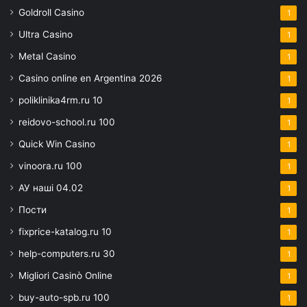
Goldroll Casino
1
Ultra Casino
1
Metal Casino
1
Casino online en Argentina 2026
1
poliklinika4rm.ru 10
1
reidovo-school.ru 100
1
Quick Win Casino
1
vinoora.ru 100
1
АУ наші 04.02
1
Пости
1
fixprice-katalog.ru 10
1
help-computers.ru 30
1
Migliori Casinò Online
1
buy-auto-spb.ru 100
1