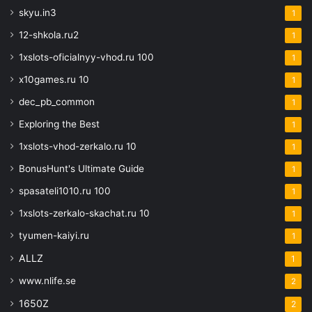
skyu.in3
1
12-shkola.ru2
1
1xslots-oficialnyy-vhod.ru 100
1
x10games.ru 10
1
dec_pb_common
1
Exploring the Best
1
1xslots-vhod-zerkalo.ru 10
1
BonusHunt's Ultimate Guide
1
spasateli1010.ru 100
1
1xslots-zerkalo-skachat.ru 10
1
tyumen-kaiyi.ru
1
ALLZ
1
www.nlife.se
2
1650Z
2