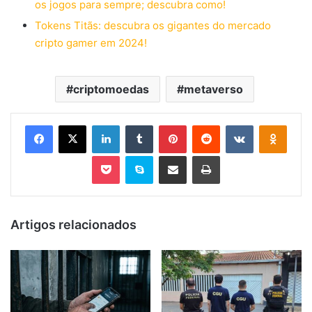
os jogos para sempre; descubra como!
Tokens Titãs: descubra os gigantes do mercado
cripto gamer em 2024!
criptomoedas
metaverso
Facebook
X
Linkedin
Tumblr
Pinterest
Reddit
VK
OK
Pocket
Skype
Compartilhar via e-mail
Imprimir
Artigos relacionados