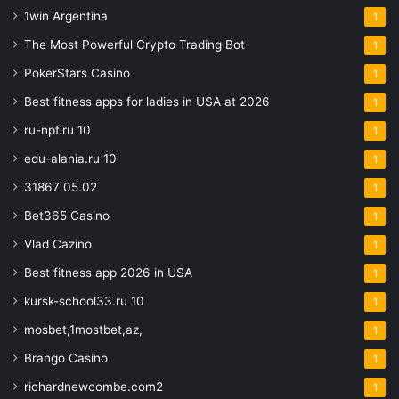
1win Argentina
1
The Most Powerful Crypto Trading Bot
1
PokerStars Casino
1
Best fitness apps for ladies in USA at 2026
1
ru-npf.ru 10
1
edu-alania.ru 10
1
31867 05.02
1
Bet365 Casino
1
Vlad Cazino
1
Best fitness app 2026 in USA
1
kursk-school33.ru 10
1
mosbet,1mostbet,az,
1
Brango Casino
1
richardnewcombe.com2
1