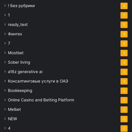
! Без рубрики
9
1
7
ready_text
5
Финтех
3
7
3
Mostbet
3
Sober living
3
a16z generative ai
3
Консалтинговые услуги в ОАЭ
3
Bookkeeping
2
Online Casino and Betting Platform
2
Melbet
2
NEW
2
4
2