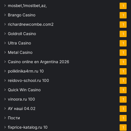
mosbet,1mostbet,az,
1
Brango Casino
1
richardnewcombe.com2
1
Goldroll Casino
1
Ultra Casino
1
Metal Casino
1
Casino online en Argentina 2026
1
poliklinika4rm.ru 10
1
reidovo-school.ru 100
1
Quick Win Casino
1
vinoora.ru 100
1
АУ наші 04.02
1
Пости
1
fixprice-katalog.ru 10
1