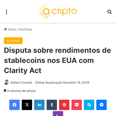
Menu
P
Início
/
Notícias
Notícias
Disputa sobre rendimentos de
stablecoins nos EUA com
Clarity Act
Rafael Cockell
Última Atualização fevereiro 16, 2026
4 minutos de leitura
Facebook
X
Linkedin
Tumblr
Pinterest
Pocket
Skype
Mess
Viber