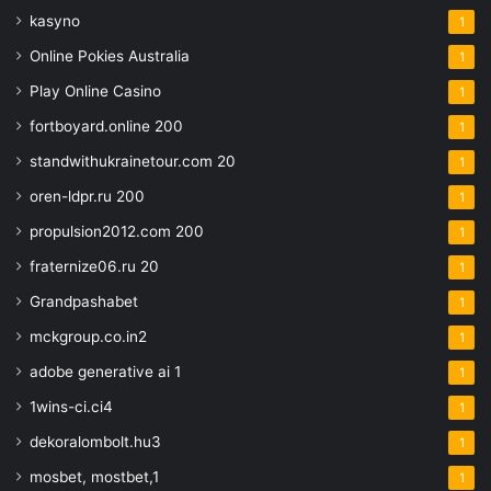
kasyno
1
Online Pokies Australia
1
Play Online Casino
1
fortboyard.online 200
1
standwithukrainetour.com 20
1
oren-ldpr.ru 200
1
propulsion2012.com 200
1
fraternize06.ru 20
1
Grandpashabet
1
mckgroup.co.in2
1
adobe generative ai 1
1
1wins-ci.ci4
1
dekoralombolt.hu3
1
mosbet, mostbet,1
1