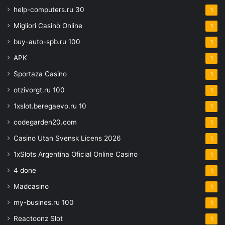
help-computers.ru 30
1
Migliori Casinò Online
1
buy-auto-spb.ru 100
1
APK
1
Sportaza Casino
1
otzivorgt.ru 100
1
1xslot.beregaevo.ru 10
1
codegarden20.com
1
Casino Utan Svensk Licens 2026
1
1xSlots Argentina Oficial Online Casino
1
4 done
1
Madcasino
1
my-busines.ru 100
1
Reactoonz Slot
1