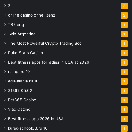
2
2
online casino ohne lizenz
2
TR2 eng
1
1win Argentina
1
The Most Powerful Crypto Trading Bot
1
PokerStars Casino
1
Best fitness apps for ladies in USA at 2026
1
ru-npf.ru 10
1
edu-alania.ru 10
1
31867 05.02
1
Bet365 Casino
1
Vlad Cazino
1
Best fitness app 2026 in USA
1
kursk-school33.ru 10
1