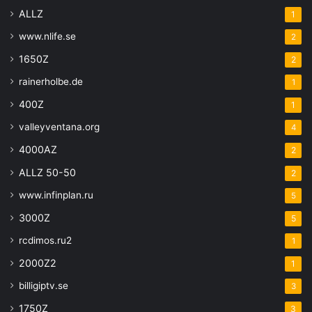
ALLZ
1
www.nlife.se
2
1650Z
2
rainerholbe.de
1
400Z
1
valleyventana.org
4
4000AZ
2
ALLZ 50-50
2
www.infinplan.ru
5
3000Z
5
rcdimos.ru2
1
2000Z2
1
billigiptv.se
3
1750Z
3