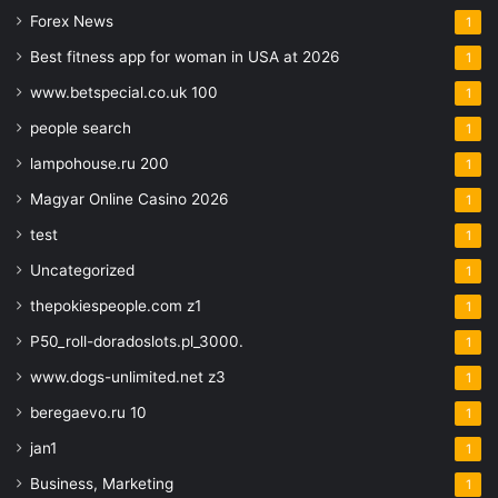
Forex News
1
Best fitness app for woman in USA at 2026
1
www.betspecial.co.uk 100
1
people search
1
lampohouse.ru 200
1
Magyar Online Casino 2026
1
test
1
Uncategorized
1
thepokiespeople.com z1
1
P50_roll-doradoslots.pl_3000.
1
www.dogs-unlimited.net z3
1
beregaevo.ru 10
1
jan1
1
Business, Marketing
1