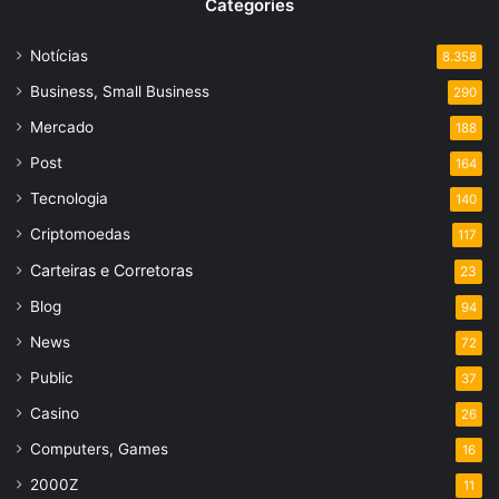
Categories
Notícias
8.358
Business, Small Business
290
Mercado
188
Post
164
Tecnologia
140
Criptomoedas
117
Carteiras e Corretoras
23
Blog
94
News
72
Public
37
Casino
26
Computers, Games
16
2000Z
11