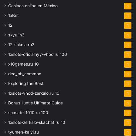
Casinos online en México
1
1xBet
1
12
1
skyu.in3
1
12-shkola.ru2
1
1xslots-oficialnyy-vhod.ru 100
1
x10games.ru 10
1
dec_pb_common
1
Exploring the Best
1
1xslots-vhod-zerkalo.ru 10
1
BonusHunt's Ultimate Guide
1
spasateli1010.ru 100
1
1xslots-zerkalo-skachat.ru 10
1
tyumen-kaiyi.ru
1