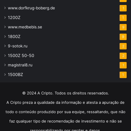
www.dorfkrug-boberg.de
1
1200Z
1
www.medbebis.se
9
1800Z
9
9-sotok.ru
2
1500Z 50-50
2
magistral8.ru
1
1500BZ
1
© 2024 A Cripto. Todos os direitos reservados.
A Cripto preza a qualidade da informação e atesta a apuração de
todo o conteúdo produzido por sua equipe, ressaltando, que não
faz qualquer tipo de recomendação de investimento e não se
responsabilizando por perdas e danos.