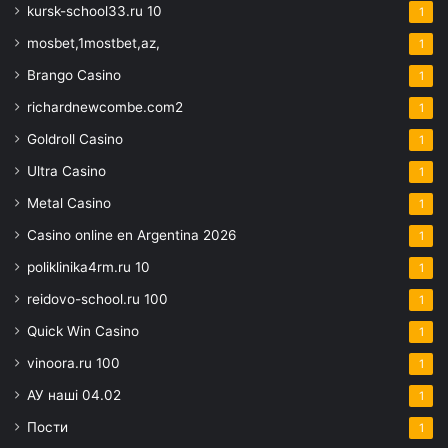
kursk-school33.ru 10
1
mosbet,1mostbet,az,
1
Brango Casino
1
richardnewcombe.com2
1
Goldroll Casino
1
Ultra Casino
1
Metal Casino
1
Casino online en Argentina 2026
1
poliklinika4rm.ru 10
1
reidovo-school.ru 100
1
Quick Win Casino
1
vinoora.ru 100
1
АУ наші 04.02
1
Пости
1