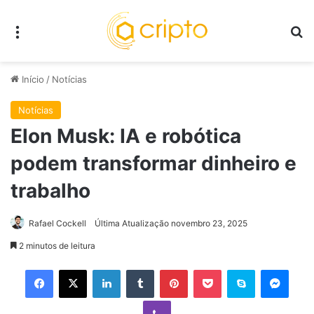
Menu
P
Início
/
Notícias
Notícias
Elon Musk: IA e robótica
podem transformar dinheiro e
trabalho
Rafael Cockell
Última Atualização novembro 23, 2025
2 minutos de leitura
Facebook
X
Linkedin
Tumblr
Pinterest
Pocket
Skype
Mess
Viber