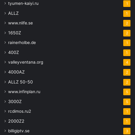
tyumen-kaiyi.ru
1
ALLZ
1
www.nlife.se
2
1650Z
2
rainerholbe.de
1
400Z
1
valleyventana.org
4
4000AZ
2
ALLZ 50-50
2
www.infinplan.ru
5
3000Z
5
rcdimos.ru2
1
2000Z2
1
billigiptv.se
3