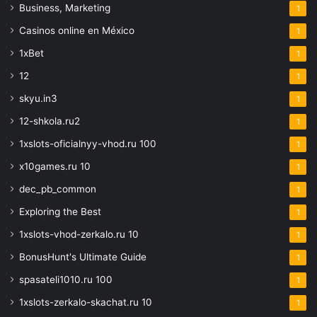
Business, Marketing
1
Casinos online en México
1
1xBet
1
12
1
skyu.in3
1
12-shkola.ru2
1
1xslots-oficialnyy-vhod.ru 100
1
x10games.ru 10
1
dec_pb_common
1
Exploring the Best
1
1xslots-vhod-zerkalo.ru 10
1
BonusHunt's Ultimate Guide
1
spasateli1010.ru 100
1
1xslots-zerkalo-skachat.ru 10
1