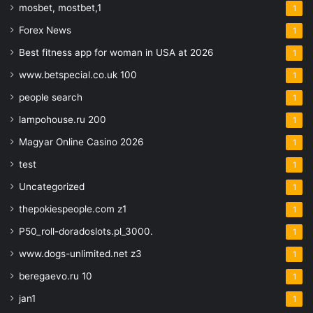
mosbet, mostbet,1
1
Forex News
1
Best fitness app for woman in USA at 2026
1
www.betspecial.co.uk 100
1
people search
1
lampohouse.ru 200
1
Magyar Online Casino 2026
1
test
1
Uncategorized
1
thepokiespeople.com z1
1
P50_roll-doradoslots.pl_3000.
1
www.dogs-unlimited.net z3
1
beregaevo.ru 10
1
jan1
1