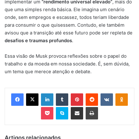
implementar um
“rendimento universal elevado”
, mais do
que uma simples renda básica. Ele imagina um cenário
onde, sem empregos e escassez, todos teriam liberdade
para consumir o que quisessem. Contudo, ele também
avisou que a transição até esse futuro pode ser repleta de
desafios e traumas profundos
.
Essa visão de Musk provoca reflexões sobre o papel do
trabalho e da moeda em nossa sociedade. É, sem dúvida,
um tema que merece atenção e debate.
Facebook
X
Linkedin
Tumblr
Pinterest
Reddit
VK
OK
Pocket
Skype
Compartilhar via e-mail
Imprimir
Artigos relacionados