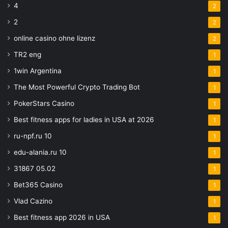
4
2
2
2
online casino ohne lizenz
2
TR2 eng
1
1win Argentina
1
The Most Powerful Crypto Trading Bot
1
PokerStars Casino
1
Best fitness apps for ladies in USA at 2026
1
ru-npf.ru 10
1
edu-alania.ru 10
1
31867 05.02
1
Bet365 Casino
1
Vlad Cazino
1
Best fitness app 2026 in USA
1