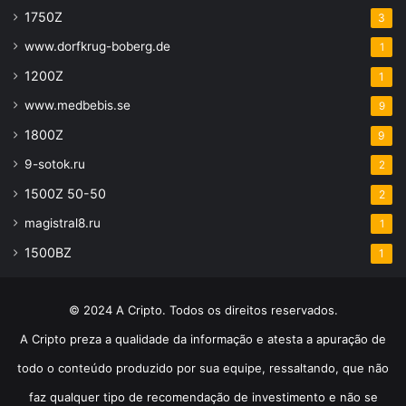
1750Z
3
www.dorfkrug-boberg.de
1
1200Z
1
www.medbebis.se
9
1800Z
9
9-sotok.ru
2
1500Z 50-50
2
magistral8.ru
1
1500BZ
1
© 2024 A Cripto. Todos os direitos reservados.
A Cripto preza a qualidade da informação e atesta a apuração de
todo o conteúdo produzido por sua equipe, ressaltando, que não
faz qualquer tipo de recomendação de investimento e não se