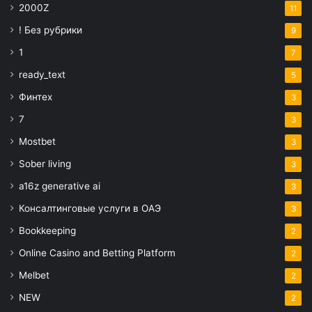
2000Z
11
! Без рубрики
9
1
7
ready_text
5
Финтех
3
7
3
Mostbet
3
Sober living
3
a16z generative ai
3
Консалтинговые услуги в ОАЭ
3
Bookkeeping
2
Online Casino and Betting Platform
2
Melbet
2
NEW
2