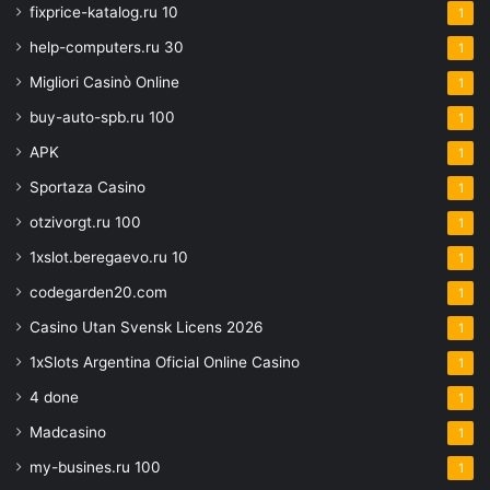
fixprice-katalog.ru 10
1
help-computers.ru 30
1
Migliori Casinò Online
1
buy-auto-spb.ru 100
1
APK
1
Sportaza Casino
1
otzivorgt.ru 100
1
1xslot.beregaevo.ru 10
1
codegarden20.com
1
Casino Utan Svensk Licens 2026
1
1xSlots Argentina Oficial Online Casino
1
4 done
1
Madcasino
1
my-busines.ru 100
1