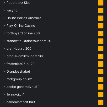
Reactoonz Slot
1
kasyno
1
Online Pokies Australia
1
Play Online Casino
1
fortboyard.online 200
1
standwithukrainetour.com 20
1
oren-ldpr.ru 200
1
propulsion2012.com 200
1
fraternize06.ru 20
1
Grandpashabet
1
mckgroup.co.in2
1
adobe generative ai 1
1
1wins-ci.ci4
1
dekoralombolt.hu3
1