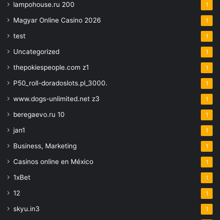
lampohouse.ru 200
1
Magyar Online Casino 2026
1
test
1
Uncategorized
1
thepokiespeople.com z1
1
P50_roll-doradoslots.pl_3000.
1
www.dogs-unlimited.net z3
1
beregaevo.ru 10
1
jan1
1
Business, Marketing
1
Casinos online en México
1
1xBet
1
12
1
skyu.in3
1