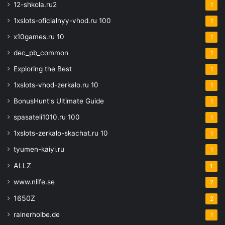
12-shkola.ru2
1
1xslots-oficialnyy-vhod.ru 100
1
x10games.ru 10
1
dec_pb_common
1
Exploring the Best
1
1xslots-vhod-zerkalo.ru 10
1
BonusHunt's Ultimate Guide
1
spasateli1010.ru 100
1
1xslots-zerkalo-skachat.ru 10
1
tyumen-kaiyi.ru
1
ALLZ
1
www.nlife.se
2
1650Z
2
rainerholbe.de
1