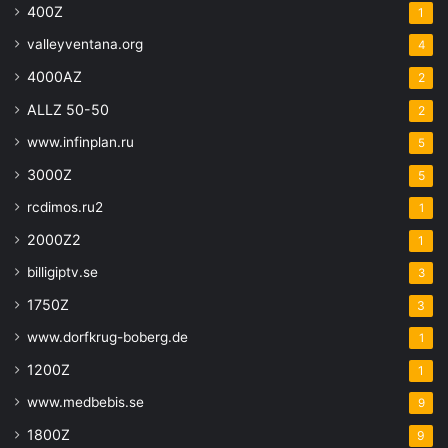
400Z
1
valleyventana.org
4
4000AZ
2
ALLZ 50-50
2
www.infinplan.ru
5
3000Z
5
rcdimos.ru2
1
2000Z2
1
billigiptv.se
3
1750Z
3
www.dorfkrug-boberg.de
1
1200Z
1
www.medbebis.se
9
1800Z
9