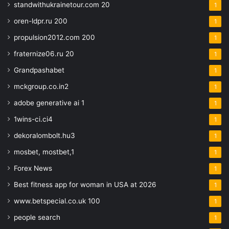
standwithukrainetour.com 20
1
oren-ldpr.ru 200
1
propulsion2012.com 200
1
fraternize06.ru 20
1
Grandpashabet
1
mckgroup.co.in2
1
adobe generative ai 1
1
1wins-ci.ci4
1
dekoralombolt.hu3
1
mosbet, mostbet,1
1
Forex News
1
Best fitness app for woman in USA at 2026
1
www.betspecial.co.uk 100
1
people search
1