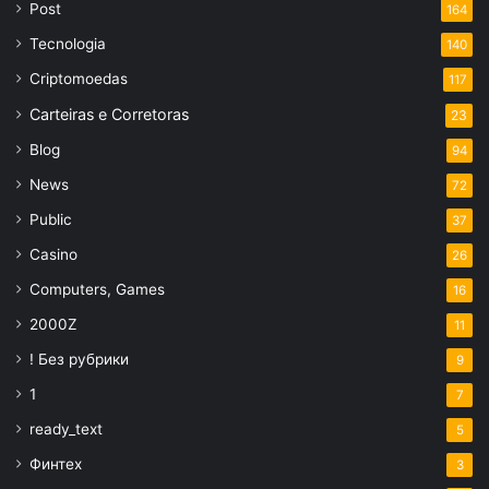
Post
164
Tecnologia
140
Criptomoedas
117
Carteiras e Corretoras
23
Blog
94
News
72
Public
37
Casino
26
Computers, Games
16
2000Z
11
! Без рубрики
9
1
7
ready_text
5
Финтех
3