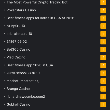
The Most Powerful Crypto Trading Bot
1
PokerStars Casino
1
Best fitness apps for ladies in USA at 2026
1
ru-npf.ru 10
1
edu-alania.ru 10
1
31867 05.02
1
Bet365 Casino
1
Vlad Cazino
1
Best fitness app 2026 in USA
1
kursk-school33.ru 10
1
mosbet,1mostbet,az,
1
Brango Casino
1
richardnewcombe.com2
1
Goldroll Casino
1