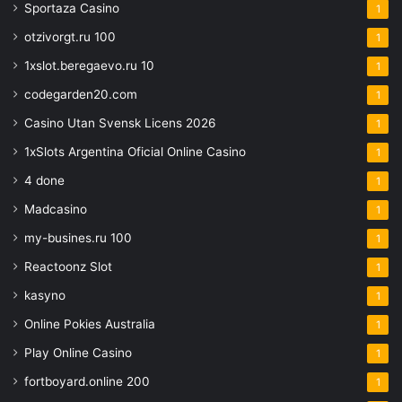
Sportaza Casino
1
otzivorgt.ru 100
1
1xslot.beregaevo.ru 10
1
codegarden20.com
1
Casino Utan Svensk Licens 2026
1
1xSlots Argentina Oficial Online Casino
1
4 done
1
Madcasino
1
my-busines.ru 100
1
Reactoonz Slot
1
kasyno
1
Online Pokies Australia
1
Play Online Casino
1
fortboyard.online 200
1