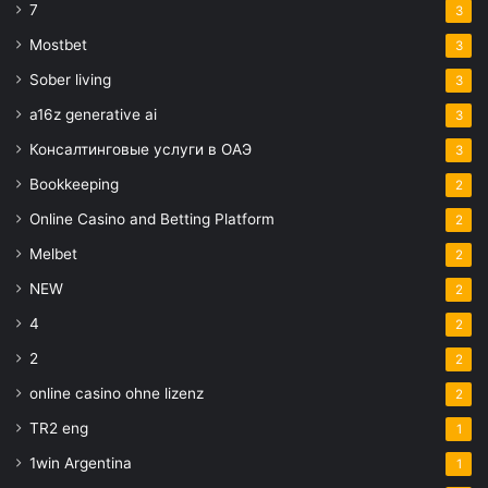
7
3
Mostbet
3
Sober living
3
a16z generative ai
3
Консалтинговые услуги в ОАЭ
3
Bookkeeping
2
Online Casino and Betting Platform
2
Melbet
2
NEW
2
4
2
2
2
online casino ohne lizenz
2
TR2 eng
1
1win Argentina
1