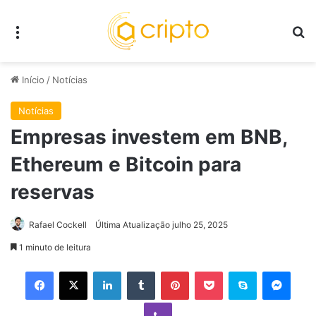
Menu
P
Início
/
Notícias
Notícias
Empresas investem em BNB,
Ethereum e Bitcoin para
reservas
Rafael Cockell
Última Atualização julho 25, 2025
1 minuto de leitura
Facebook
X
Linkedin
Tumblr
Pinterest
Pocket
Skype
Mess
Viber