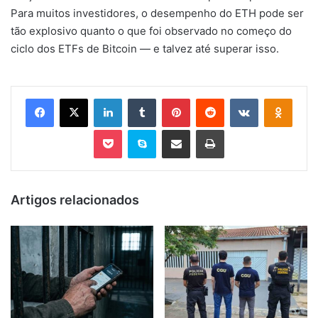
Para muitos investidores, o desempenho do ETH pode ser
tão explosivo quanto o que foi observado no começo do
ciclo dos ETFs de Bitcoin — e talvez até superar isso.
Facebook
X
Linkedin
Tumblr
Pinterest
Reddit
VK
OK
Pocket
Skype
Compartilhar via e-mail
Imprimir
Artigos relacionados