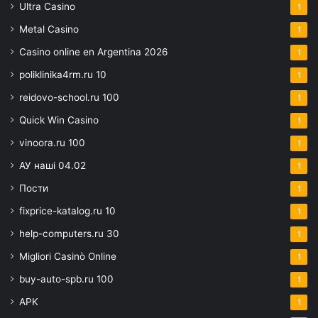
Ultra Casino
1
Metal Casino
1
Casino online en Argentina 2026
1
poliklinika4rm.ru 10
1
reidovo-school.ru 100
1
Quick Win Casino
1
vinoora.ru 100
1
АУ наші 04.02
1
Пости
1
fixprice-katalog.ru 10
1
help-computers.ru 30
1
Migliori Casinò Online
1
buy-auto-spb.ru 100
1
APK
1