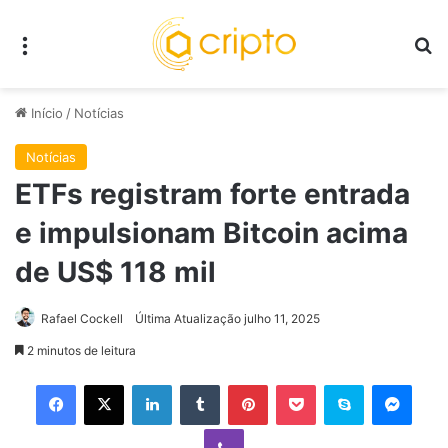
Menu
P
Início
/
Notícias
Notícias
ETFs registram forte entrada
e impulsionam Bitcoin acima
de US$ 118 mil
Rafael Cockell
Última Atualização julho 11, 2025
2 minutos de leitura
Facebook
X
Linkedin
Tumblr
Pinterest
Pocket
Skype
Mess
Viber