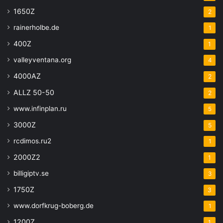
1650Z
2
rainerholbe.de
1
400Z
1
valleyventana.org
4
4000AZ
2
ALLZ 50-50
2
www.infinplan.ru
5
3000Z
5
rcdimos.ru2
1
2000Z2
1
billigiptv.se
3
1750Z
3
www.dorfkrug-boberg.de
1
1200Z
1