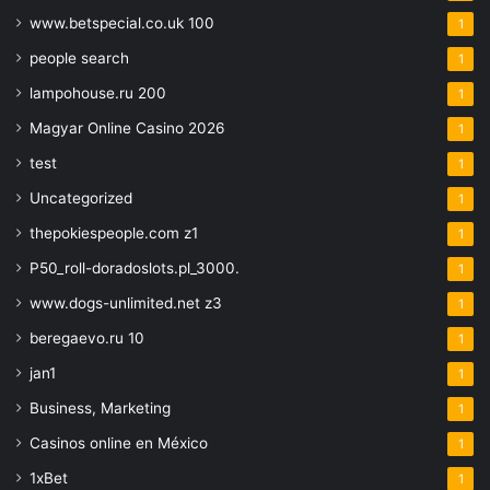
www.betspecial.co.uk 100
1
people search
1
lampohouse.ru 200
1
Magyar Online Casino 2026
1
test
1
Uncategorized
1
thepokiespeople.com z1
1
P50_roll-doradoslots.pl_3000.
1
www.dogs-unlimited.net z3
1
beregaevo.ru 10
1
jan1
1
Business, Marketing
1
Casinos online en México
1
1xBet
1