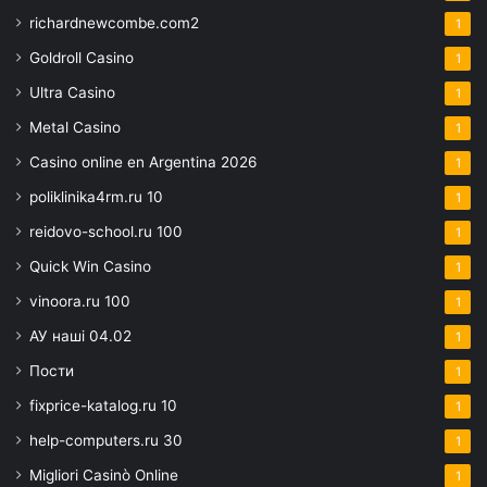
richardnewcombe.com2
1
Goldroll Casino
1
Ultra Casino
1
Metal Casino
1
Casino online en Argentina 2026
1
poliklinika4rm.ru 10
1
reidovo-school.ru 100
1
Quick Win Casino
1
vinoora.ru 100
1
АУ наші 04.02
1
Пости
1
fixprice-katalog.ru 10
1
help-computers.ru 30
1
Migliori Casinò Online
1