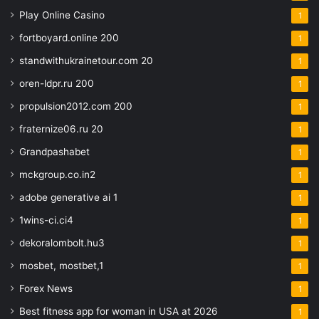
Play Online Casino
1
fortboyard.online 200
1
standwithukrainetour.com 20
1
oren-ldpr.ru 200
1
propulsion2012.com 200
1
fraternize06.ru 20
1
Grandpashabet
1
mckgroup.co.in2
1
adobe generative ai 1
1
1wins-ci.ci4
1
dekoralombolt.hu3
1
mosbet, mostbet,1
1
Forex News
1
Best fitness app for woman in USA at 2026
1