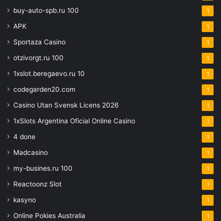
buy-auto-spb.ru 100
1
APK
1
Sportaza Casino
1
otzivorgt.ru 100
1
1xslot.beregaevo.ru 10
1
codegarden20.com
1
Casino Utan Svensk Licens 2026
1
1xSlots Argentina Oficial Online Casino
1
4 done
1
Madcasino
1
my-busines.ru 100
1
Reactoonz Slot
1
kasyno
1
Online Pokies Australia
1