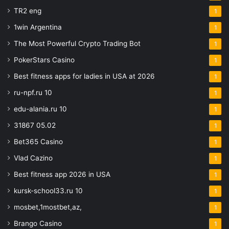
TR2 eng
1
1win Argentina
1
The Most Powerful Crypto Trading Bot
1
PokerStars Casino
1
Best fitness apps for ladies in USA at 2026
1
ru-npf.ru 10
1
edu-alania.ru 10
1
31867 05.02
1
Bet365 Casino
1
Vlad Cazino
1
Best fitness app 2026 in USA
1
kursk-school33.ru 10
1
mosbet,1mostbet,az,
1
Brango Casino
1