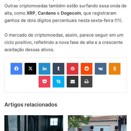
Outras criptomoedas também estão surfando essa onda de
alta, como
XRP
,
Cardano
e
Dogecoin
, que registraram
ganhos de dois dígitos percentuais nesta sexta-feira (11).
O mercado de criptomoedas, assim, parece seguir em um
ciclo positivo, refletindo a nova fase de alta e a crescente
aceitação dessas ativos.
Facebook
X
Linkedin
Tumblr
Pinterest
Reddit
VK
OK
Pocket
Skype
Compartilhar via e-mail
Imprimir
Artigos relacionados