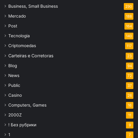
Business, Small Business
290
Mercado
188
Post
164
Tecnologia
140
Criptomoedas
117
Carteiras e Corretoras
23
Blog
94
News
72
Public
37
Casino
26
Computers, Games
16
2000Z
11
! Без рубрики
9
1
7