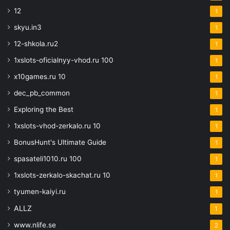
12
1
skyu.in3
1
12-shkola.ru2
1
1xslots-oficialnyy-vhod.ru 100
1
x10games.ru 10
1
dec_pb_common
1
Exploring the Best
1
1xslots-vhod-zerkalo.ru 10
1
BonusHunt's Ultimate Guide
1
spasateli1010.ru 100
1
1xslots-zerkalo-skachat.ru 10
1
tyumen-kaiyi.ru
1
ALLZ
1
www.nlife.se
2