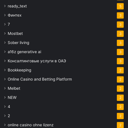
ready_text
5
Финтех
3
7
3
Mostbet
3
Sober living
3
a16z generative ai
3
Консалтинговые услуги в ОАЭ
3
Bookkeeping
2
Online Casino and Betting Platform
2
Melbet
2
NEW
2
4
2
2
2
online casino ohne lizenz
2