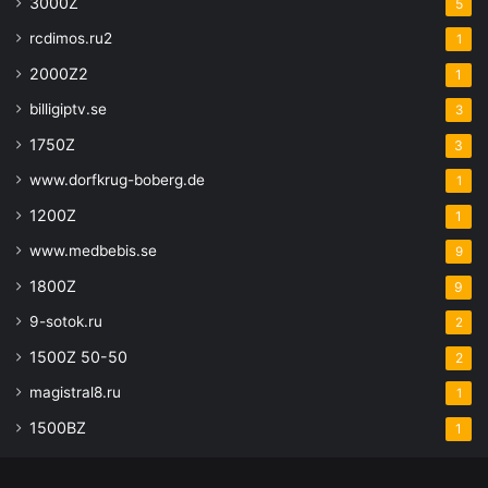
3000Z
5
rcdimos.ru2
1
2000Z2
1
billigiptv.se
3
1750Z
3
www.dorfkrug-boberg.de
1
1200Z
1
www.medbebis.se
9
1800Z
9
9-sotok.ru
2
1500Z 50-50
2
magistral8.ru
1
1500BZ
1