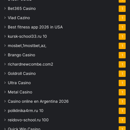
Bet365 Casino
1
Vlad Cazino
1
Best fitness app 2026 in USA
1
kursk-school33.ru 10
1
mosbet,1mostbet,az,
1
Brango Casino
1
richardnewcombe.com2
1
Goldroll Casino
1
Ultra Casino
1
Metal Casino
1
Casino online en Argentina 2026
1
poliklinika4rm.ru 10
1
reidovo-school.ru 100
1
Quick Win Casino
1