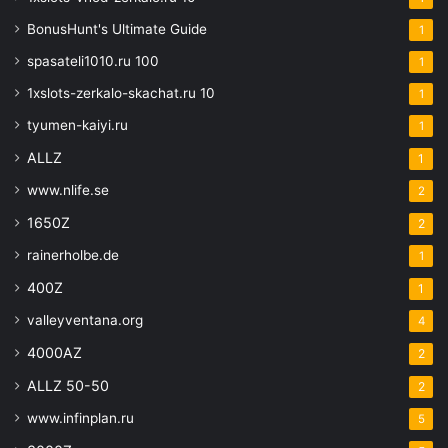
BonusHunt's Ultimate Guide
1
spasateli1010.ru 100
1
1xslots-zerkalo-skachat.ru 10
1
tyumen-kaiyi.ru
1
ALLZ
1
www.nlife.se
2
1650Z
2
rainerholbe.de
1
400Z
1
valleyventana.org
4
4000AZ
2
ALLZ 50-50
2
www.infinplan.ru
5