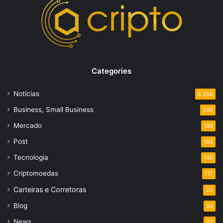
Categories
Notícias
8.358
Business, Small Business
290
Mercado
188
Post
164
Tecnologia
140
Criptomoedas
117
Carteiras e Corretoras
23
Blog
94
News
72