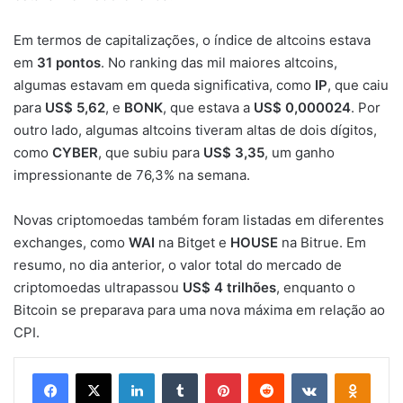
Em termos de capitalizações, o índice de altcoins estava
em
31 pontos
. No ranking das mil maiores altcoins,
algumas estavam em queda significativa, como
IP
, que caiu
para
US$ 5,62
, e
BONK
, que estava a
US$ 0,000024
. Por
outro lado, algumas altcoins tiveram altas de dois dígitos,
como
CYBER
, que subiu para
US$ 3,35
, um ganho
impressionante de 76,3% na semana.
Novas criptomoedas também foram listadas em diferentes
exchanges, como
WAI
na Bitget e
HOUSE
na Bitrue. Em
resumo, no dia anterior, o valor total do mercado de
criptomoedas ultrapassou
US$ 4 trilhões
, enquanto o
Bitcoin se preparava para uma nova máxima em relação ao
CPI.
Facebook
X
Linkedin
Tumblr
Pinterest
Reddit
VK
OK