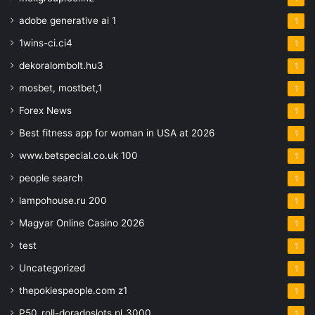
adobe generative ai 1
1
1wins-ci.ci4
1
dekoralombolt.hu3
1
mosbet, mostbet,1
1
Forex News
1
Best fitness app for woman in USA at 2026
1
www.betspecial.co.uk 100
1
people search
1
lampohouse.ru 200
1
Magyar Online Casino 2026
1
test
1
Uncategorized
1
thepokiespeople.com z1
1
P50_roll-doradoslots.pl_3000.
1