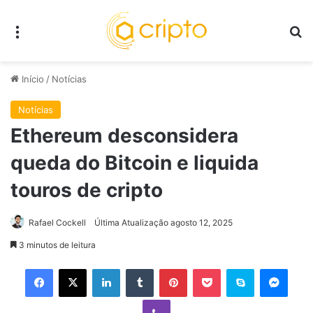
Menu
P
Início
/
Notícias
Notícias
Ethereum desconsidera
queda do Bitcoin e liquida
touros de cripto
Rafael Cockell
Última Atualização agosto 12, 2025
3 minutos de leitura
Facebook
X
Linkedin
Tumblr
Pinterest
Pocket
Skype
Mess
Viber