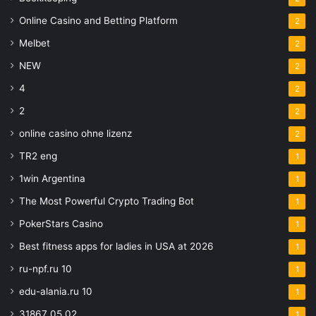
Online Casino and Betting Platform
2
Melbet
2
NEW
2
4
2
2
2
online casino ohne lizenz
2
TR2 eng
1
1win Argentina
1
The Most Powerful Crypto Trading Bot
1
PokerStars Casino
1
Best fitness apps for ladies in USA at 2026
1
ru-npf.ru 10
1
edu-alania.ru 10
1
31867 05.02
1