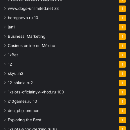
www.dogs-unlimited.net z3
1
beregaevo.ru 10
1
jan1
1
Business, Marketing
1
Casinos online en México
1
1xBet
1
12
1
skyu.in3
1
12-shkola.ru2
1
1xslots-oficialnyy-vhod.ru 100
1
x10games.ru 10
1
dec_pb_common
1
Exploring the Best
1
1xslots-vhod-zerkalo.ru 10
1