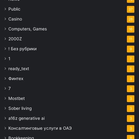
Public
37
Casino
26
Computers, Games
16
2000Z
11
! Без рубрики
9
1
7
ready_text
5
Финтех
3
7
3
Mostbet
3
Sober living
3
a16z generative ai
3
Консалтинговые услуги в ОАЭ
3
Bookkeeping
2