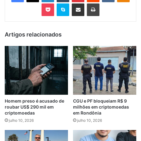
Pocket
Skype
Compartilhar via e-mail
Imprimir
Artigos relacionados
Homem preso é acusado de
CGU e PF bloqueiam R$ 9
roubar US$ 290 mil em
milhões em criptomoedas
criptomoedas
em Rondônia
julho 10, 2026
julho 10, 2026