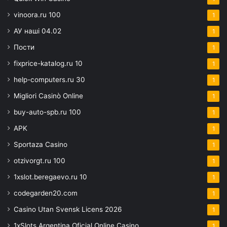
vinoora.ru 100
1
АУ наші 04.02
1
Пости
1
fixprice-katalog.ru 10
1
help-computers.ru 30
1
Migliori Casinò Online
1
buy-auto-spb.ru 100
1
APK
1
Sportaza Casino
1
otzivorgt.ru 100
1
1xslot.beregaevo.ru 10
1
codegarden20.com
1
Casino Utan Svensk Licens 2026
1
1xSlots Argentina Oficial Online Casino
1