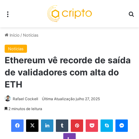
Menu
P
Início
/
Notícias
Notícias
Ethereum vê recorde de saída
de validadores com alta do
ETH
Rafael Cockell
Última Atualização julho 27, 2025
2 minutos de leitura
Facebook
X
Linkedin
Tumblr
Pinterest
Pocket
Skype
Mess
Viber