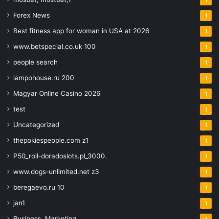
Forex News
1
Best fitness app for woman in USA at 2026
1
www.betspecial.co.uk 100
1
people search
1
lampohouse.ru 200
1
Magyar Online Casino 2026
1
test
1
Uncategorized
1
thepokiespeople.com z1
1
P50_roll-doradoslots.pl_3000.
1
www.dogs-unlimited.net z3
1
beregaevo.ru 10
1
jan1
1
Business, Marketing
1