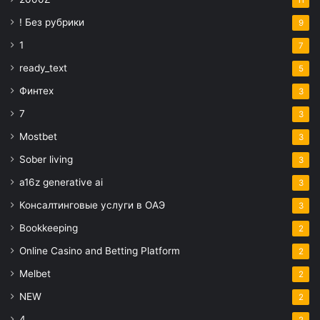
! Без рубрики
9
1
7
ready_text
5
Финтех
3
7
3
Mostbet
3
Sober living
3
a16z generative ai
3
Консалтинговые услуги в ОАЭ
3
Bookkeeping
2
Online Casino and Betting Platform
2
Melbet
2
NEW
2
4
2