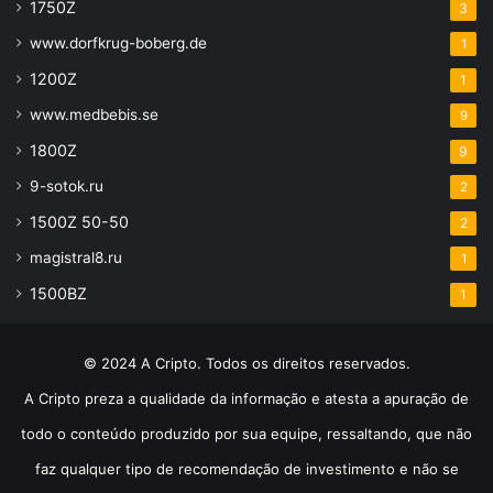
1750Z
3
www.dorfkrug-boberg.de
1
1200Z
1
www.medbebis.se
9
1800Z
9
9-sotok.ru
2
1500Z 50-50
2
magistral8.ru
1
1500BZ
1
© 2024 A Cripto. Todos os direitos reservados.
A Cripto preza a qualidade da informação e atesta a apuração de
todo o conteúdo produzido por sua equipe, ressaltando, que não
faz qualquer tipo de recomendação de investimento e não se