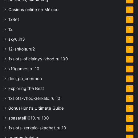
Casinos online en México
1
1xBet
1
12
1
skyu.in3
1
12-shkola.ru2
1
1xslots-oficialnyy-vhod.ru 100
1
x10games.ru 10
1
dec_pb_common
1
Exploring the Best
1
1xslots-vhod-zerkalo.ru 10
1
BonusHunt's Ultimate Guide
1
spasateli1010.ru 100
1
1xslots-zerkalo-skachat.ru 10
1
tyumen-kaiyi.ru
1