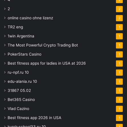
2
2
online casino ohne lizenz
2
TR2 eng
1
1win Argentina
1
The Most Powerful Crypto Trading Bot
1
PokerStars Casino
1
Best fitness apps for ladies in USA at 2026
1
ru-npf.ru 10
1
edu-alania.ru 10
1
31867 05.02
1
Bet365 Casino
1
Vlad Cazino
1
Best fitness app 2026 in USA
1
kursk-school33.ru 10
1