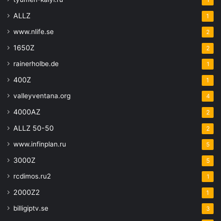
ALLZ
1
www.nlife.se
2
1650Z
2
rainerholbe.de
1
400Z
1
valleyventana.org
4
4000AZ
2
ALLZ 50-50
2
www.infinplan.ru
5
3000Z
5
rcdimos.ru2
1
2000Z2
1
billigiptv.se
3