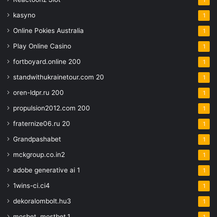
kasyno
1
Online Pokies Australia
1
Play Online Casino
1
fortboyard.online 200
1
standwithukrainetour.com 20
1
oren-ldpr.ru 200
1
propulsion2012.com 200
1
fraternize06.ru 20
1
Grandpashabet
1
mckgroup.co.in2
1
adobe generative ai 1
1
1wins-ci.ci4
1
dekoralombolt.hu3
1
mosbet, mostbet,1
1