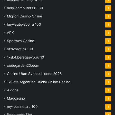
help-computers.ru 30
1
Migliori Casinò Online
1
buy-auto-spb.ru 100
1
APK
1
Sportaza Casino
1
otzivorgt.ru 100
1
1xslot.beregaevo.ru 10
1
codegarden20.com
1
Casino Utan Svensk Licens 2026
1
1xSlots Argentina Oficial Online Casino
1
4 done
1
Madcasino
1
my-busines.ru 100
1
Reactoonz Slot
1