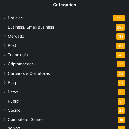
Categories
Notícias
8.358
Business, Small Business
290
Mercado
188
Post
164
Tecnologia
140
Criptomoedas
117
Carteiras e Corretoras
23
Blog
94
News
72
Public
37
Casino
26
Computers, Games
16
2000Z
11