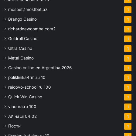
mosbet,1mostbet,az,
1
Brango Casino
1
richardnewcombe.com2
1
Goldroll Casino
1
Ultra Casino
1
Metal Casino
1
Casino online en Argentina 2026
1
poliklinika4rm.ru 10
1
reidovo-school.ru 100
1
Quick Win Casino
1
vinoora.ru 100
1
АУ наші 04.02
1
Пости
1
fixprice-katalog.ru 10
1