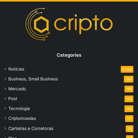
Categories
Notícias
8.358
Business, Small Business
290
Mercado
188
Post
164
Tecnologia
140
Criptomoedas
117
Carteiras e Corretoras
23