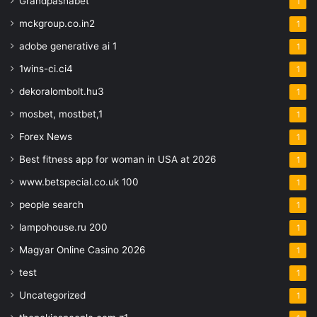
Grandpashabet
1
mckgroup.co.in2
1
adobe generative ai 1
1
1wins-ci.ci4
1
dekoralombolt.hu3
1
mosbet, mostbet,1
1
Forex News
1
Best fitness app for woman in USA at 2026
1
www.betspecial.co.uk 100
1
people search
1
lampohouse.ru 200
1
Magyar Online Casino 2026
1
test
1
Uncategorized
1