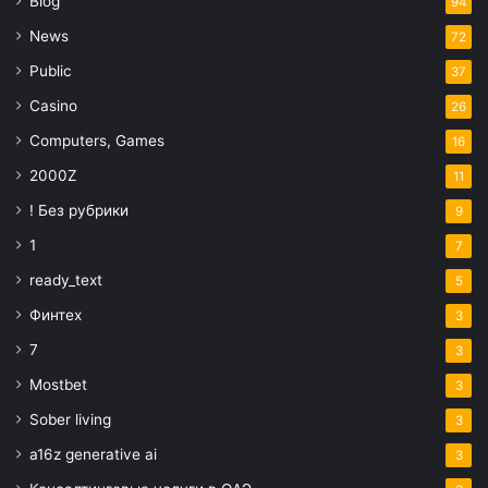
Blog
94
News
72
Public
37
Casino
26
Computers, Games
16
2000Z
11
! Без рубрики
9
1
7
ready_text
5
Финтех
3
7
3
Mostbet
3
Sober living
3
a16z generative ai
3