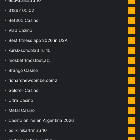
edu-alania.ru 10
1
31867 05.02
1
Bet365 Casino
1
Vlad Cazino
1
Best fitness app 2026 in USA
1
kursk-school33.ru 10
1
mosbet,1mostbet,az,
1
Brango Casino
1
richardnewcombe.com2
1
Goldroll Casino
1
Ultra Casino
1
Metal Casino
1
Casino online en Argentina 2026
1
poliklinika4rm.ru 10
1