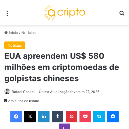
Menu
P
Início
/
Notícias
Notícias
EUA apreendem US$ 580
milhões em criptomoedas de
golpistas chineses
Rafael Cockell
Última Atualização fevereiro 27, 2026
2 minutos de leitura
Facebook
X
Linkedin
Tumblr
Pinterest
Pocket
Skype
Mess
Viber