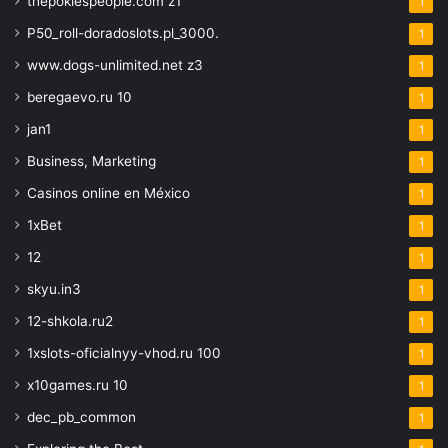
thepokiespeople.com z1
1
P50_roll-doradoslots.pl_3000.
1
www.dogs-unlimited.net z3
1
beregaevo.ru 10
1
jan1
1
Business, Marketing
1
Casinos online en México
1
1xBet
1
12
1
skyu.in3
1
12-shkola.ru2
1
1xslots-oficialnyy-vhod.ru 100
1
x10games.ru 10
1
dec_pb_common
1