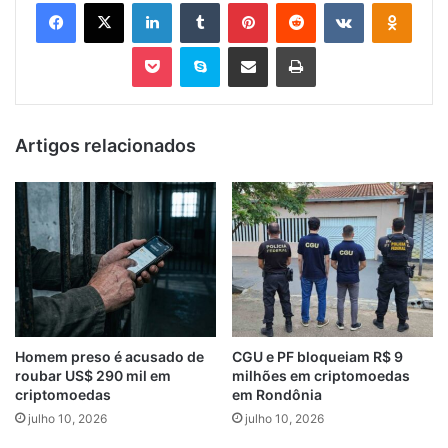
Facebook
X
Linkedin
Tumblr
Pinterest
Reddit
VK
OK
Pocket
Skype
Compartilhar via e-mail
Imprimir
Artigos relacionados
Homem preso é acusado de
CGU e PF bloqueiam R$ 9
roubar US$ 290 mil em
milhões em criptomoedas
criptomoedas
em Rondônia
julho 10, 2026
julho 10, 2026