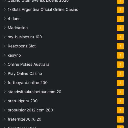
Casino Utan Svensk Licens 2026
1
1xSlots Argentina Oficial Online Casino
1
4 done
1
Madcasino
1
my-busines.ru 100
1
Reactoonz Slot
1
kasyno
1
Online Pokies Australia
1
Play Online Casino
1
fortboyard.online 200
1
standwithukrainetour.com 20
1
oren-ldpr.ru 200
1
propulsion2012.com 200
1
fraternize06.ru 20
1