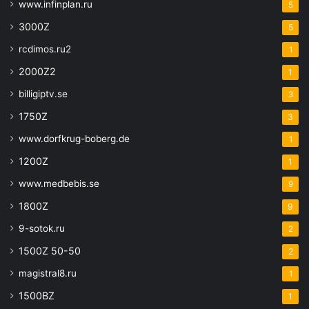
www.infinplan.ru
5
3000Z
5
rcdimos.ru2
1
2000Z2
1
billigiptv.se
3
1750Z
3
www.dorfkrug-boberg.de
1
1200Z
1
www.medbebis.se
9
1800Z
9
9-sotok.ru
2
1500Z 50-50
2
magistral8.ru
1
1500BZ
1