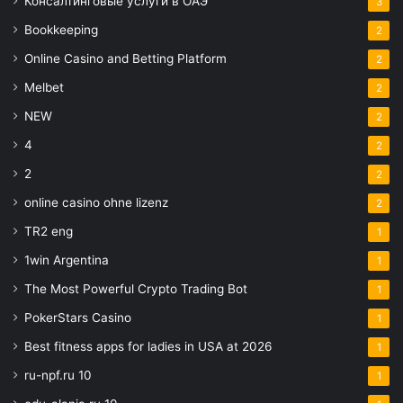
Консалтинговые услуги в ОАЭ
3
Bookkeeping
2
Online Casino and Betting Platform
2
Melbet
2
NEW
2
4
2
2
2
online casino ohne lizenz
2
TR2 eng
1
1win Argentina
1
The Most Powerful Crypto Trading Bot
1
PokerStars Casino
1
Best fitness apps for ladies in USA at 2026
1
ru-npf.ru 10
1