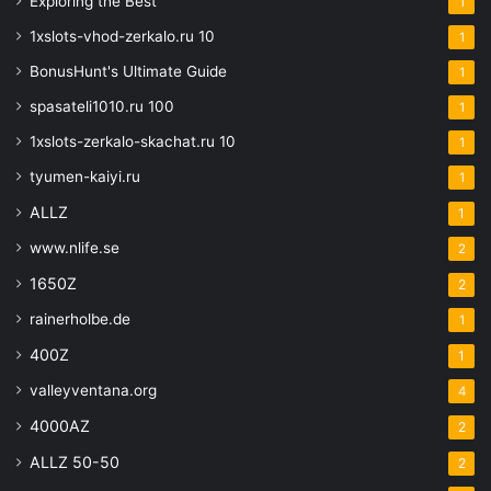
Exploring the Best
1
1xslots-vhod-zerkalo.ru 10
1
BonusHunt's Ultimate Guide
1
spasateli1010.ru 100
1
1xslots-zerkalo-skachat.ru 10
1
tyumen-kaiyi.ru
1
ALLZ
1
www.nlife.se
2
1650Z
2
rainerholbe.de
1
400Z
1
valleyventana.org
4
4000AZ
2
ALLZ 50-50
2