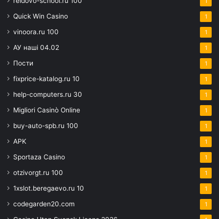
reidovo-school.ru 100
1
Quick Win Casino
1
vinoora.ru 100
1
АУ наші 04.02
1
Пости
1
fixprice-katalog.ru 10
1
help-computers.ru 30
1
Migliori Casinò Online
1
buy-auto-spb.ru 100
1
APK
1
Sportaza Casino
1
otzivorgt.ru 100
1
1xslot.beregaevo.ru 10
1
codegarden20.com
1