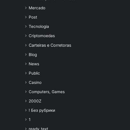
Mercado
Post
Tecnologia
Criptomoedas
Carteiras e Corretoras
Blog
News
Public
Casino
Computers, Games
2000Z
! Без рубрики
1
ready_text