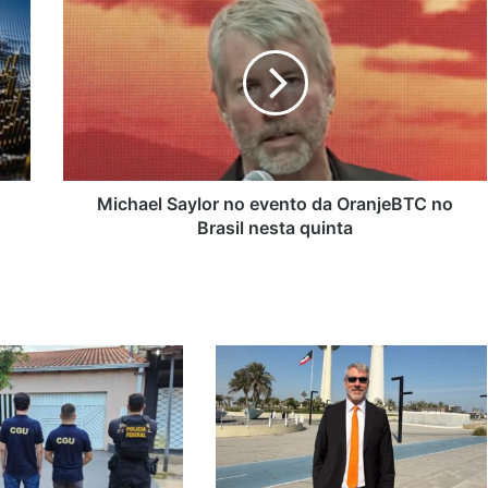
Saylor
no
evento
da
OranjeBTC
no
Brasil
nesta
quinta
Michael Saylor no evento da OranjeBTC no
Brasil nesta quinta