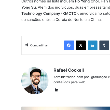
Outros nomes na lista incluem
Ho Yong Chol, Han 
Yong Su
. Além dos indivíduos, duas empresas ta
Technology Company (KMCTC)
, envolvida no seto
de sanções entre a Coreia do Norte e a China.
Facebook
X
Linkedin
Compartilhar
Rafael Cockell
Administrador, com pós-graduação e
conteúdos para web.
Linkedin
CryptoQuant