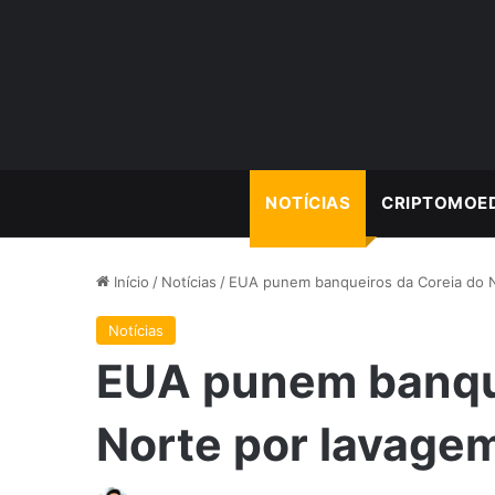
NOTÍCIAS
CRIPTOMOE
Início
/
Notícias
/
EUA punem banqueiros da Coreia do N
Notícias
EUA punem banque
Norte por lavagem