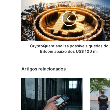
analisa
possíveis
quedas
do
Bitcoin
abaixo
dos
US$
100
CryptoQuant analisa possíveis quedas do
mil
Bitcoin abaixo dos US$ 100 mil
Artigos relacionados