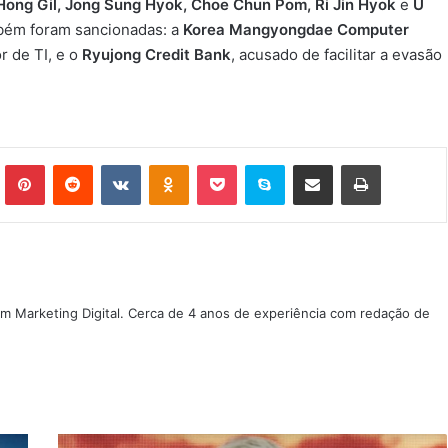
Hong Gil, Jong Sung Hyok, Choe Chun Pom, Ri Jin Hyok
e
U
mbém foram sancionadas: a
Korea Mangyongdae Computer
r de TI, e o
Ryujong Credit Bank
, acusado de facilitar a evasão
Tumblr
Pinterest
Reddit
VK
OK
Pocket
Skype
Compartilhar via e-mail
Imprimir
m Marketing Digital. Cerca de 4 anos de experiência com redação de
Michael