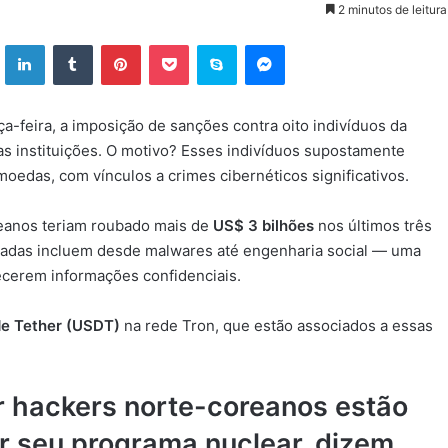
2 minutos de leitura
ok
X
Linkedin
Tumblr
Pinterest
Pocket
Skype
Messenger
a-feira, a imposição de sanções contra oito indivíduos da
as instituições. O motivo? Esses indivíduos supostamente
oedas, com vínculos a crimes cibernéticos significativos.
eanos teriam roubado mais de
US$ 3 bilhões
nos últimos três
izadas incluem desde malwares até engenharia social — uma
ecerem informações confidenciais.
e Tether (USDT)
na rede Tron, que estão associados a essas
 hackers norte-coreanos estão
r seu programa nuclear, dizem