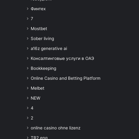
Финтех
7
Mostbet
Sober living
a16z generative ai
Консалтинговые услуги в ОАЭ
Bookkeeping
Online Casino and Betting Platform
Melbet
NEW
4
2
online casino ohne lizenz
TR2 eng