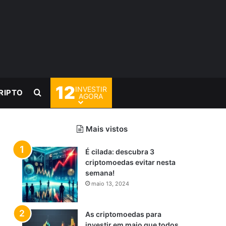
12
INVESTIR
Procurar por
RIPTO
AGORA
Mais vistos
É cilada: descubra 3
criptomoedas evitar nesta
semana!
maio 13, 2024
As criptomoedas para
investir em maio que todos