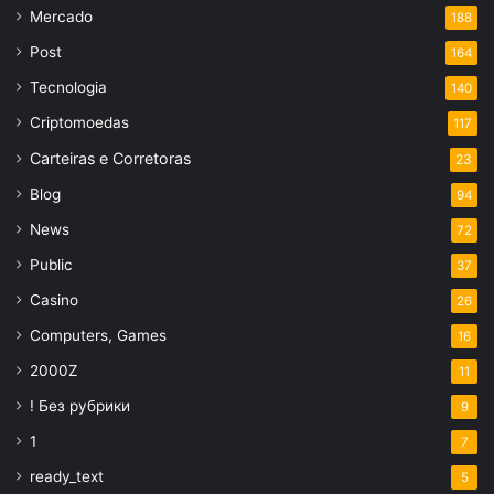
Mercado
188
Post
164
Tecnologia
140
Criptomoedas
117
Carteiras e Corretoras
23
Blog
94
News
72
Public
37
Casino
26
Computers, Games
16
2000Z
11
! Без рубрики
9
1
7
ready_text
5