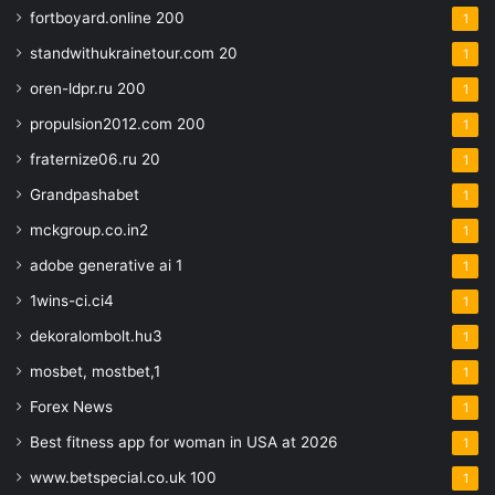
fortboyard.online 200
1
standwithukrainetour.com 20
1
oren-ldpr.ru 200
1
propulsion2012.com 200
1
fraternize06.ru 20
1
Grandpashabet
1
mckgroup.co.in2
1
adobe generative ai 1
1
1wins-ci.ci4
1
dekoralombolt.hu3
1
mosbet, mostbet,1
1
Forex News
1
Best fitness app for woman in USA at 2026
1
www.betspecial.co.uk 100
1