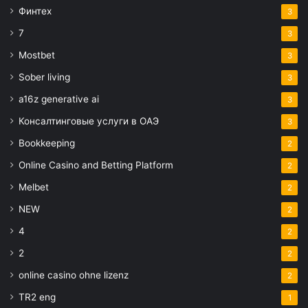
Финтех
3
7
3
Mostbet
3
Sober living
3
a16z generative ai
3
Консалтинговые услуги в ОАЭ
3
Bookkeeping
2
Online Casino and Betting Platform
2
Melbet
2
NEW
2
4
2
2
2
online casino ohne lizenz
2
TR2 eng
1