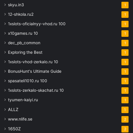
skyu.in3
1
12-shkola.ru2
1
1xslots-oficialnyy-vhod.ru 100
1
x10games.ru 10
1
dec_pb_common
1
Exploring the Best
1
1xslots-vhod-zerkalo.ru 10
1
BonusHunt's Ultimate Guide
1
spasateli1010.ru 100
1
1xslots-zerkalo-skachat.ru 10
1
tyumen-kaiyi.ru
1
ALLZ
1
www.nlife.se
2
1650Z
2