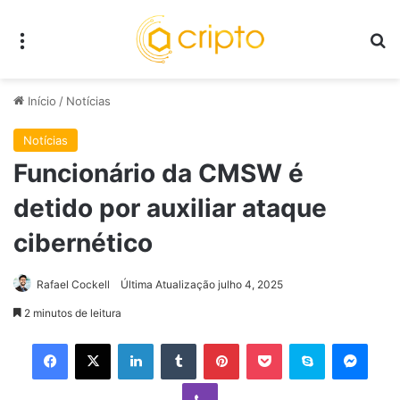
Menu
P
Início
/
Notícias
Notícias
Funcionário da CMSW é
detido por auxiliar ataque
cibernético
Rafael Cockell
Última Atualização julho 4, 2025
2 minutos de leitura
Facebook
X
Linkedin
Tumblr
Pinterest
Pocket
Skype
Mess
Viber