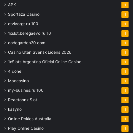
APK
1
Sportaza Casino
1
otzivorgt.ru 100
1
1xslot.beregaevo.ru 10
1
codegarden20.com
1
Casino Utan Svensk Licens 2026
1
1xSlots Argentina Oficial Online Casino
1
4 done
1
Madcasino
1
my-busines.ru 100
1
Reactoonz Slot
1
kasyno
1
Online Pokies Australia
1
Play Online Casino
1