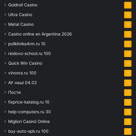
Goldroll Casino
1
Ultra Casino
1
Metal Casino
1
Casino online en Argentina 2026
1
poliklinika4rm.ru 10
1
reidovo-school.ru 100
1
Quick Win Casino
1
vinoora.ru 100
1
АУ наші 04.02
1
Пости
1
fixprice-katalog.ru 10
1
help-computers.ru 30
1
Migliori Casinò Online
1
buy-auto-spb.ru 100
1