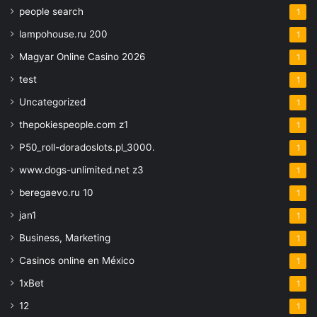
people search
1
lampohouse.ru 200
1
Magyar Online Casino 2026
1
test
1
Uncategorized
1
thepokiespeople.com z1
1
P50_roll-doradoslots.pl_3000.
1
www.dogs-unlimited.net z3
1
beregaevo.ru 10
1
jan1
1
Business, Marketing
1
Casinos online en México
1
1xBet
1
12
1