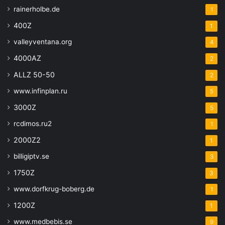
rainerholbe.de
1
400Z
1
valleyventana.org
4
4000AZ
2
ALLZ 50-50
2
www.infinplan.ru
5
3000Z
5
rcdimos.ru2
1
2000Z2
1
billigiptv.se
3
1750Z
3
www.dorfkrug-boberg.de
1
1200Z
1
www.medbebis.se
9