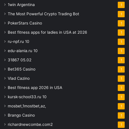
1win Argentina
1
The Most Powerful Crypto Trading Bot
1
PokerStars Casino
1
Best fitness apps for ladies in USA at 2026
1
ru-npf.ru 10
1
edu-alania.ru 10
1
31867 05.02
1
Bet365 Casino
1
Vlad Cazino
1
Best fitness app 2026 in USA
1
kursk-school33.ru 10
1
mosbet,1mostbet,az,
1
Brango Casino
1
richardnewcombe.com2
1