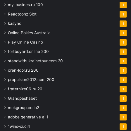
my-busines.ru 100
1
Reactoonz Slot
1
kasyno
1
Online Pokies Australia
1
Play Online Casino
1
fortboyard.online 200
1
standwithukrainetour.com 20
1
oren-ldpr.ru 200
1
propulsion2012.com 200
1
fraternize06.ru 20
1
Grandpashabet
1
mckgroup.co.in2
1
adobe generative ai 1
1
1wins-ci.ci4
1