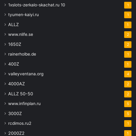
1xslots-zerkalo-skachat.ru 10
1
tyumen-kaiyi.ru
1
ALLZ
1
www.nlife.se
2
1650Z
2
rainerholbe.de
1
400Z
1
valleyventana.org
4
4000AZ
2
ALLZ 50-50
2
www.infinplan.ru
5
3000Z
5
rcdimos.ru2
1
2000Z2
1