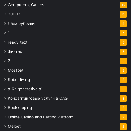
Computers, Games
16
2000Z
11
! Без рубрики
9
1
7
ready_text
5
Финтех
3
7
3
Mostbet
3
Sober living
3
a16z generative ai
3
Консалтинговые услуги в ОАЭ
3
Bookkeeping
2
Online Casino and Betting Platform
2
Melbet
2