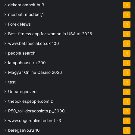
dekoralombolt.hu3
1
mosbet, mostbet,1
1
Forex News
1
Best fitness app for woman in USA at 2026
1
www.betspecial.co.uk 100
1
people search
1
lampohouse.ru 200
1
Magyar Online Casino 2026
1
test
1
Uncategorized
1
thepokiespeople.com z1
1
P50_roll-doradoslots.pl_3000.
1
www.dogs-unlimited.net z3
1
beregaevo.ru 10
1