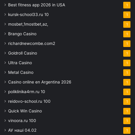
Best fitness app 2026 in USA
1
kursk-school33.ru 10
1
mosbet,1mostbet,az,
1
Brango Casino
1
richardnewcombe.com2
1
Goldroll Casino
1
Ultra Casino
1
Metal Casino
1
Casino online en Argentina 2026
1
poliklinika4rm.ru 10
1
reidovo-school.ru 100
1
Quick Win Casino
1
vinoora.ru 100
1
АУ наші 04.02
1