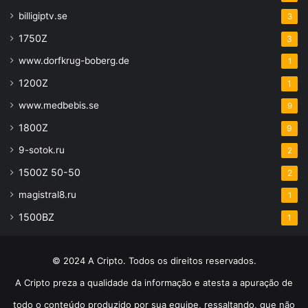
billigiptv.se
3
1750Z
3
www.dorfkrug-boberg.de
1
1200Z
1
www.medbebis.se
9
1800Z
9
9-sotok.ru
2
1500Z 50-50
2
magistral8.ru
1
1500BZ
1
© 2024 A Cripto. Todos os direitos reservados.
A Cripto preza a qualidade da informação e atesta a apuração de
todo o conteúdo produzido por sua equipe, ressaltando, que não