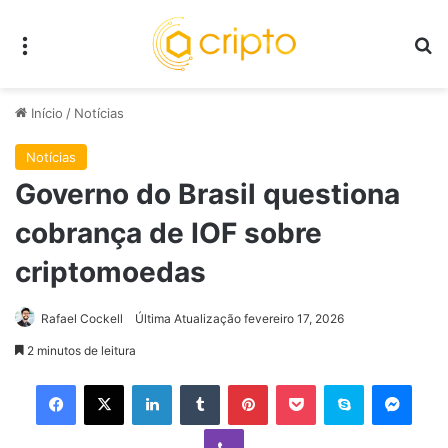
Menu
P
Início
/
Notícias
Notícias
Governo do Brasil questiona
cobrança de IOF sobre
criptomoedas
Rafael Cockell
Última Atualização fevereiro 17, 2026
2 minutos de leitura
Facebook
X
Linkedin
Tumblr
Pinterest
Pocket
Skype
Mess
Viber