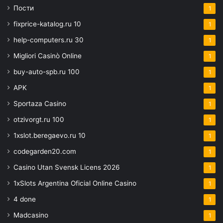
Пости
1
fixprice-katalog.ru 10
1
help-computers.ru 30
1
Migliori Casinò Online
1
buy-auto-spb.ru 100
1
APK
1
Sportaza Casino
1
otzivorgt.ru 100
1
1xslot.beregaevo.ru 10
1
codegarden20.com
1
Casino Utan Svensk Licens 2026
1
1xSlots Argentina Oficial Online Casino
1
4 done
1
Madcasino
1