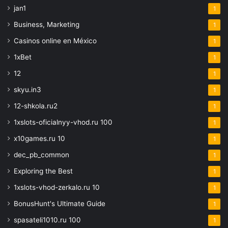
jan1
1
Business, Marketing
1
Casinos online en México
1
1xBet
1
12
1
skyu.in3
1
12-shkola.ru2
1
1xslots-oficialnyy-vhod.ru 100
1
x10games.ru 10
1
dec_pb_common
1
Exploring the Best
1
1xslots-vhod-zerkalo.ru 10
1
BonusHunt's Ultimate Guide
1
spasateli1010.ru 100
1