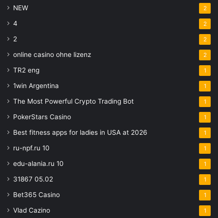
NEW
2
4
2
2
2
online casino ohne lizenz
2
TR2 eng
1
1win Argentina
1
The Most Powerful Crypto Trading Bot
1
PokerStars Casino
1
Best fitness apps for ladies in USA at 2026
1
ru-npf.ru 10
1
edu-alania.ru 10
1
31867 05.02
1
Bet365 Casino
1
Vlad Cazino
1