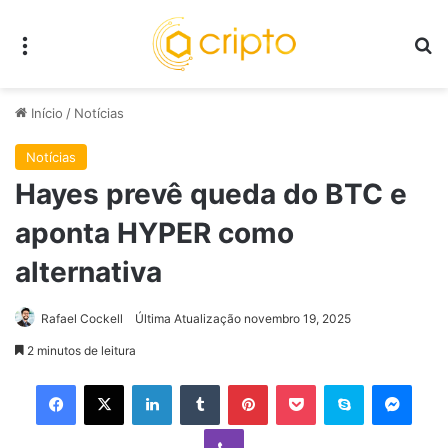
Menu
P
Início
/
Notícias
Notícias
Hayes prevê queda do BTC e
aponta HYPER como
alternativa
Rafael Cockell
Última Atualização novembro 19, 2025
2 minutos de leitura
Facebook
X
Linkedin
Tumblr
Pinterest
Pocket
Skype
Mess
Viber