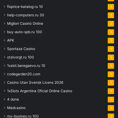
fixprice-katalog.ru 10
1
help-computers.ru 30
1
Migliori Casinò Online
1
buy-auto-spb.ru 100
1
APK
1
Sportaza Casino
1
otzivorgt.ru 100
1
1xslot.beregaevo.ru 10
1
codegarden20.com
1
Casino Utan Svensk Licens 2026
1
1xSlots Argentina Oficial Online Casino
1
4 done
1
Madcasino
1
my-busines.ru 100
1