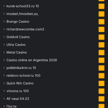
kursk-school33.ru 10
1
mosbet,1mostbet,az,
1
Brango Casino
1
richardnewcombe.com2
1
Goldroll Casino
1
Ultra Casino
1
Metal Casino
1
Casino online en Argentina 2026
1
poliklinika4rm.ru 10
1
reidovo-school.ru 100
1
Quick Win Casino
1
vinoora.ru 100
1
АУ наші 04.02
1
Пости
1