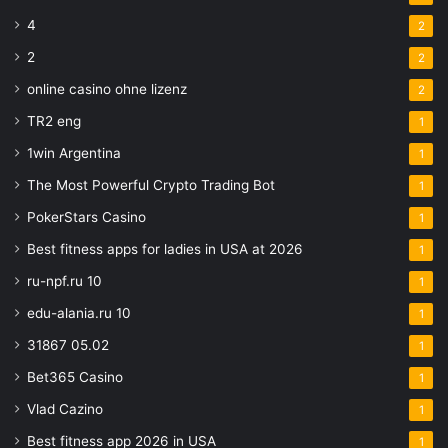
4
2
2
2
online casino ohne lizenz
2
TR2 eng
1
1win Argentina
1
The Most Powerful Crypto Trading Bot
1
PokerStars Casino
1
Best fitness apps for ladies in USA at 2026
1
ru-npf.ru 10
1
edu-alania.ru 10
1
31867 05.02
1
Bet365 Casino
1
Vlad Cazino
1
Best fitness app 2026 in USA
1