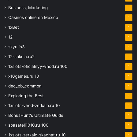
Business, Marketing
1
Casinos online en México
1
1xBet
1
12
1
skyu.in3
1
12-shkola.ru2
1
1xslots-oficialnyy-vhod.ru 100
1
x10games.ru 10
1
dec_pb_common
1
Exploring the Best
1
1xslots-vhod-zerkalo.ru 10
1
BonusHunt's Ultimate Guide
1
spasateli1010.ru 100
1
1xslots-zerkalo-skachat.ru 10
1