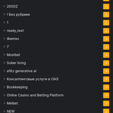
2000Z
11
! Без рубрики
9
1
7
ready_text
5
Финтех
3
7
3
Mostbet
3
Sober living
3
a16z generative ai
3
Консалтинговые услуги в ОАЭ
3
Bookkeeping
2
Online Casino and Betting Platform
2
Melbet
2
NEW
2