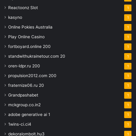
Reactoonz Slot
1
kasyno
1
Online Pokies Australia
1
Play Online Casino
1
fortboyard.online 200
1
standwithukrainetour.com 20
1
oren-ldpr.ru 200
1
propulsion2012.com 200
1
fraternize06.ru 20
1
Grandpashabet
1
mckgroup.co.in2
1
adobe generative ai 1
1
1wins-ci.ci4
1
dekoralombolt.hu3
1