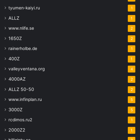
tyumen-kaiyi.ru
1
ALLZ
1
www.nlife.se
2
1650Z
2
rainerholbe.de
1
400Z
1
valleyventana.org
4
4000AZ
2
ALLZ 50-50
2
www.infinplan.ru
5
3000Z
5
rcdimos.ru2
1
2000Z2
1