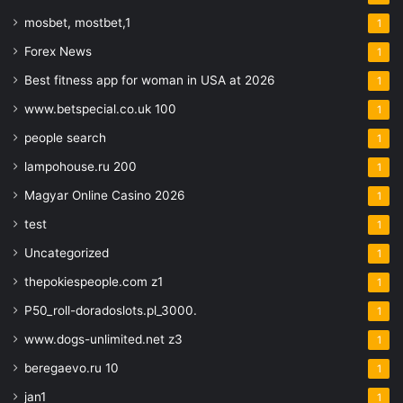
mosbet, mostbet,1
1
Forex News
1
Best fitness app for woman in USA at 2026
1
www.betspecial.co.uk 100
1
people search
1
lampohouse.ru 200
1
Magyar Online Casino 2026
1
test
1
Uncategorized
1
thepokiespeople.com z1
1
P50_roll-doradoslots.pl_3000.
1
www.dogs-unlimited.net z3
1
beregaevo.ru 10
1
jan1
1