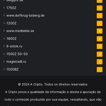
billigiptv.se
3
1750Z
3
www.dorfkrug-boberg.de
1
1200Z
1
www.medbebis.se
9
1800Z
9
9-sotok.ru
2
1500Z 50-50
2
magistral8.ru
1
1500BZ
1
© 2024 A Cripto. Todos os direitos reservados.
A Cripto preza a qualidade da informação e atesta a apuração de
todo o conteúdo produzido por sua equipe, ressaltando, que não