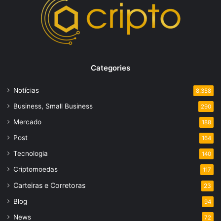
Categories
Notícias
8.358
Business, Small Business
290
Mercado
188
Post
164
Tecnologia
140
Criptomoedas
117
Carteiras e Corretoras
23
Blog
94
News
72