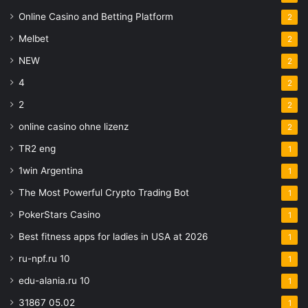
Online Casino and Betting Platform
2
Melbet
2
NEW
2
4
2
2
2
online casino ohne lizenz
2
TR2 eng
1
1win Argentina
1
The Most Powerful Crypto Trading Bot
1
PokerStars Casino
1
Best fitness apps for ladies in USA at 2026
1
ru-npf.ru 10
1
edu-alania.ru 10
1
31867 05.02
1