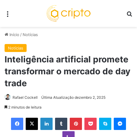
Menu
P
Início
/
Notícias
Notícias
Inteligência artificial promete
transformar o mercado de day
trade
Rafael Cockell
Última Atualização dezembro 2, 2025
2 minutos de leitura
Facebook
X
Linkedin
Tumblr
Pinterest
Pocket
Skype
Mess
Viber