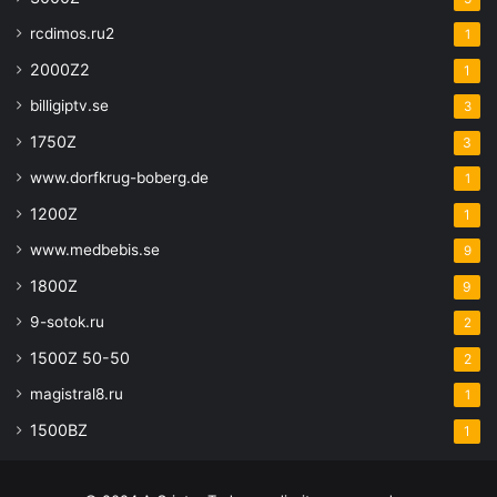
rcdimos.ru2
1
2000Z2
1
billigiptv.se
3
1750Z
3
www.dorfkrug-boberg.de
1
1200Z
1
www.medbebis.se
9
1800Z
9
9-sotok.ru
2
1500Z 50-50
2
magistral8.ru
1
1500BZ
1