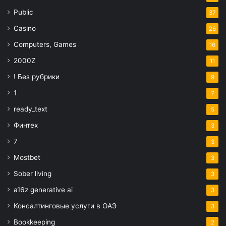
Public
37
Casino
26
Computers, Games
16
2000Z
11
! Без рубрики
9
1
7
ready_text
5
Финтех
3
7
3
Mostbet
3
Sober living
3
a16z generative ai
3
Консалтинговые услуги в ОАЭ
3
Bookkeeping
2