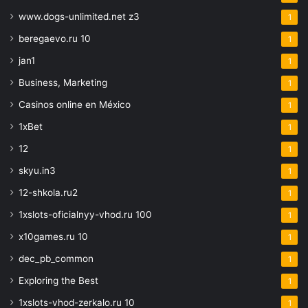
www.dogs-unlimited.net z3
1
beregaevo.ru 10
1
jan1
1
Business, Marketing
1
Casinos online en México
1
1xBet
1
12
1
skyu.in3
1
12-shkola.ru2
1
1xslots-oficialnyy-vhod.ru 100
1
x10games.ru 10
1
dec_pb_common
1
Exploring the Best
1
1xslots-vhod-zerkalo.ru 10
1