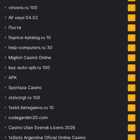
vinoora.ru 100
1
АУ наші 04.02
1
Пости
1
fixprice-katalog.ru 10
1
help-computers.ru 30
1
Migliori Casinò Online
1
buy-auto-spb.ru 100
1
APK
1
Sportaza Casino
1
otzivorgt.ru 100
1
1xslot.beregaevo.ru 10
1
codegarden20.com
1
Casino Utan Svensk Licens 2026
1
1xSlots Argentina Oficial Online Casino
1