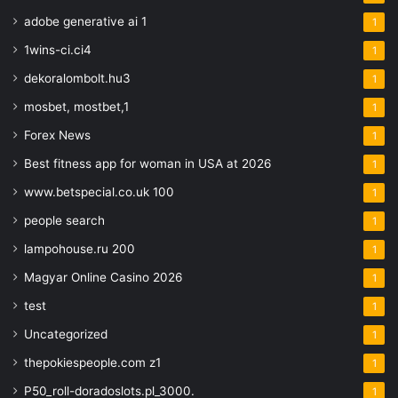
adobe generative ai 1
1
1wins-ci.ci4
1
dekoralombolt.hu3
1
mosbet, mostbet,1
1
Forex News
1
Best fitness app for woman in USA at 2026
1
www.betspecial.co.uk 100
1
people search
1
lampohouse.ru 200
1
Magyar Online Casino 2026
1
test
1
Uncategorized
1
thepokiespeople.com z1
1
P50_roll-doradoslots.pl_3000.
1