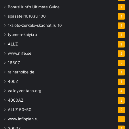
BonusHunt's Ultimate Guide
1
spasateli1010.ru 100
1
1xslots-zerkalo-skachat.ru 10
1
tyumen-kaiyi.ru
1
ALLZ
1
www.nlife.se
2
1650Z
2
rainerholbe.de
1
400Z
1
valleyventana.org
4
4000AZ
2
ALLZ 50-50
2
www.infinplan.ru
5
3000Z
5