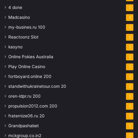
4 done
1
Madcasino
1
my-busines.ru 100
1
Reactoonz Slot
1
kasyno
1
Online Pokies Australia
1
Play Online Casino
1
fortboyard.online 200
1
standwithukrainetour.com 20
1
oren-ldpr.ru 200
1
propulsion2012.com 200
1
fraternize06.ru 20
1
Grandpashabet
1
mckgroup.co.in2
1