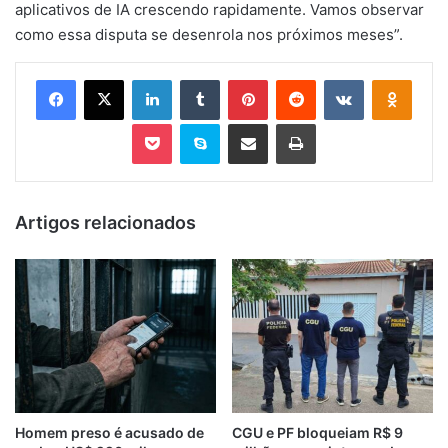
aplicativos de IA crescendo rapidamente. Vamos observar
como essa disputa se desenrola nos próximos meses”.
Facebook
X
Linkedin
Tumblr
Pinterest
Reddit
VK
OK
Pocket
Skype
Compartilhar via e-mail
Imprimir
Artigos relacionados
Homem preso é acusado de
CGU e PF bloqueiam R$ 9