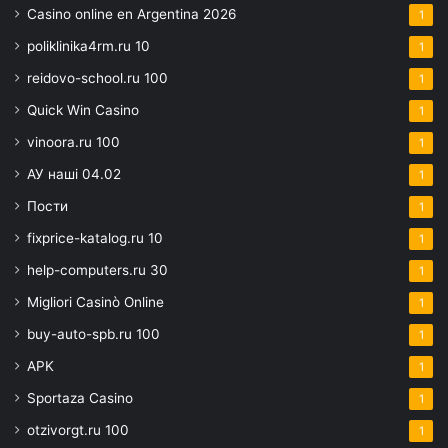
Casino online en Argentina 2026
1
poliklinika4rm.ru 10
1
reidovo-school.ru 100
1
Quick Win Casino
1
vinoora.ru 100
1
АУ наші 04.02
1
Пости
1
fixprice-katalog.ru 10
1
help-computers.ru 30
1
Migliori Casinò Online
1
buy-auto-spb.ru 100
1
APK
1
Sportaza Casino
1
otzivorgt.ru 100
1