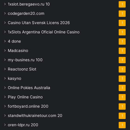
1xslot.beregaevo.ru 10
1
codegarden20.com
1
Casino Utan Svensk Licens 2026
1
1xSlots Argentina Oficial Online Casino
1
4 done
1
Madcasino
1
my-busines.ru 100
1
Reactoonz Slot
1
kasyno
1
Online Pokies Australia
1
Play Online Casino
1
fortboyard.online 200
1
standwithukrainetour.com 20
1
oren-ldpr.ru 200
1