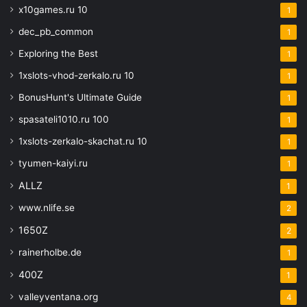
x10games.ru 10
1
dec_pb_common
1
Exploring the Best
1
1xslots-vhod-zerkalo.ru 10
1
BonusHunt's Ultimate Guide
1
spasateli1010.ru 100
1
1xslots-zerkalo-skachat.ru 10
1
tyumen-kaiyi.ru
1
ALLZ
1
www.nlife.se
2
1650Z
2
rainerholbe.de
1
400Z
1
valleyventana.org
4