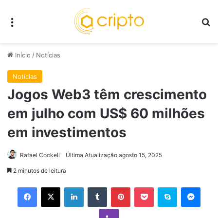
Menu
P
Início
/
Notícias
Notícias
Jogos Web3 têm crescimento
em julho com US$ 60 milhões
em investimentos
Rafael Cockell
Última Atualização agosto 15, 2025
2 minutos de leitura
Facebook
X
Linkedin
Tumblr
Pinterest
Pocket
Skype
Mess
Viber