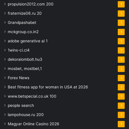
propulsion2012.com 200
1
fraternize06.ru 20
1
Grandpashabet
1
mckgroup.co.in2
1
adobe generative ai 1
1
1wins-ci.ci4
1
dekoralombolt.hu3
1
mosbet, mostbet,1
1
Forex News
1
Best fitness app for woman in USA at 2026
1
www.betspecial.co.uk 100
1
people search
1
lampohouse.ru 200
1
Magyar Online Casino 2026
1