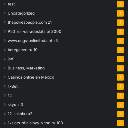
test
1
Uncategorized
1
thepokiespeople.com z1
1
P50_roll-doradoslots.pl_3000.
1
www.dogs-unlimited.net z3
1
beregaevo.ru 10
1
jan1
1
Business, Marketing
1
Casinos online en México
1
1xBet
1
12
1
skyu.in3
1
12-shkola.ru2
1
1xslots-oficialnyy-vhod.ru 100
1