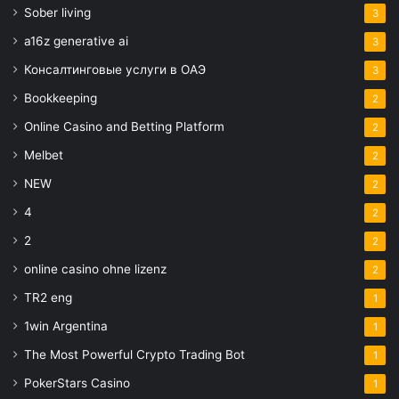
Sober living
3
a16z generative ai
3
Консалтинговые услуги в ОАЭ
3
Bookkeeping
2
Online Casino and Betting Platform
2
Melbet
2
NEW
2
4
2
2
2
online casino ohne lizenz
2
TR2 eng
1
1win Argentina
1
The Most Powerful Crypto Trading Bot
1
PokerStars Casino
1