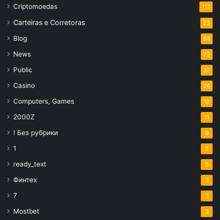
Criptomoedas
117
Carteiras e Corretoras
23
Blog
94
News
72
Public
37
Casino
26
Computers, Games
16
2000Z
11
! Без рубрики
9
1
7
ready_text
5
Финтех
3
7
3
Mostbet
3