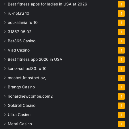
Best fitness apps for ladies in USA at 2026
1
ru-npf.ru 10
1
edu-alania.ru 10
1
31867 05.02
1
Bet365 Casino
1
Vlad Cazino
1
Best fitness app 2026 in USA
1
kursk-school33.ru 10
1
mosbet,1mostbet,az,
1
Brango Casino
1
richardnewcombe.com2
1
Goldroll Casino
1
Ultra Casino
1
Metal Casino
1