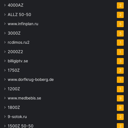
4000AZ
2
ALLZ 50-50
2
www.infinplan.ru
5
3000Z
5
rcdimos.ru2
1
2000Z2
1
billigiptv.se
3
1750Z
3
www.dorfkrug-boberg.de
1
1200Z
1
www.medbebis.se
9
1800Z
9
9-sotok.ru
2
1500Z 50-50
2