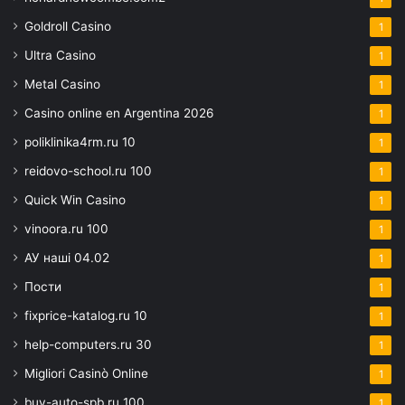
Goldroll Casino
1
Ultra Casino
1
Metal Casino
1
Casino online en Argentina 2026
1
poliklinika4rm.ru 10
1
reidovo-school.ru 100
1
Quick Win Casino
1
vinoora.ru 100
1
АУ наші 04.02
1
Пости
1
fixprice-katalog.ru 10
1
help-computers.ru 30
1
Migliori Casinò Online
1
buy-auto-spb.ru 100
1