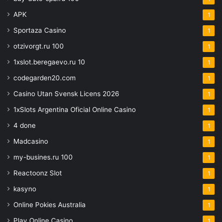
APK
1
Sportaza Casino
1
otzivorgt.ru 100
1
1xslot.beregaevo.ru 10
1
codegarden20.com
1
Casino Utan Svensk Licens 2026
1
1xSlots Argentina Oficial Online Casino
1
4 done
1
Madcasino
1
my-busines.ru 100
1
Reactoonz Slot
1
kasyno
1
Online Pokies Australia
1
Play Online Casino
1