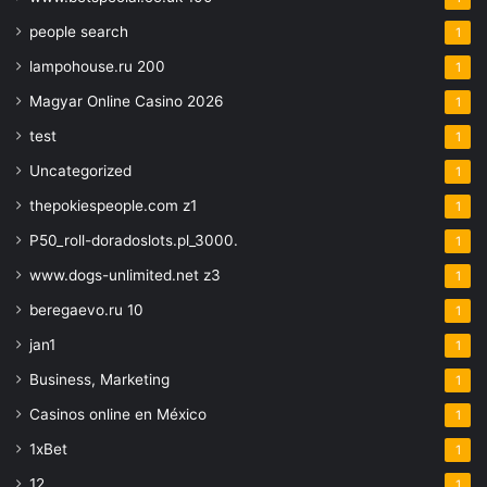
people search
1
lampohouse.ru 200
1
Magyar Online Casino 2026
1
test
1
Uncategorized
1
thepokiespeople.com z1
1
P50_roll-doradoslots.pl_3000.
1
www.dogs-unlimited.net z3
1
beregaevo.ru 10
1
jan1
1
Business, Marketing
1
Casinos online en México
1
1xBet
1
12
1