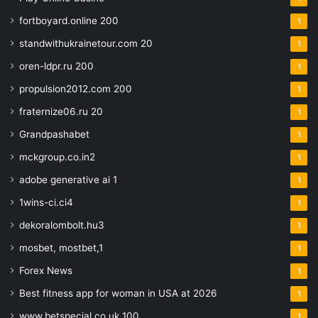
fortboyard.online 200
1
standwithukrainetour.com 20
1
oren-ldpr.ru 200
1
propulsion2012.com 200
1
fraternize06.ru 20
1
Grandpashabet
1
mckgroup.co.in2
1
adobe generative ai 1
1
1wins-ci.ci4
1
dekoralombolt.hu3
1
mosbet, mostbet,1
1
Forex News
1
Best fitness app for woman in USA at 2026
1
www.betspecial.co.uk 100
1