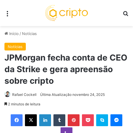
Menu
P
Início
/
Notícias
Notícias
JPMorgan fecha conta de CEO
da Strike e gera apreensão
sobre cripto
Rafael Cockell
Última Atualização novembro 24, 2025
2 minutos de leitura
Facebook
X
Linkedin
Tumblr
Pinterest
Pocket
Skype
Mess
Viber