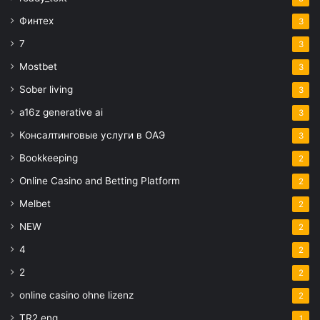
Финтех
3
7
3
Mostbet
3
Sober living
3
a16z generative ai
3
Консалтинговые услуги в ОАЭ
3
Bookkeeping
2
Online Casino and Betting Platform
2
Melbet
2
NEW
2
4
2
2
2
online casino ohne lizenz
2
TR2 eng
1