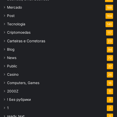
Mercado
188
Post
164
Tecnologia
140
Criptomoedas
117
Carteiras e Corretoras
23
Blog
94
News
72
Public
37
Casino
26
Computers, Games
16
2000Z
11
! Без рубрики
9
1
7
ready_text
5