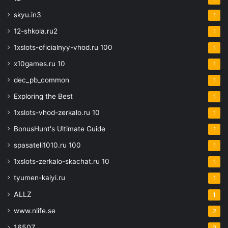
skyu.in3
1
12-shkola.ru2
1
1xslots-oficialnyy-vhod.ru 100
1
x10games.ru 10
1
dec_pb_common
1
Exploring the Best
1
1xslots-vhod-zerkalo.ru 10
1
BonusHunt's Ultimate Guide
1
spasateli1010.ru 100
1
1xslots-zerkalo-skachat.ru 10
1
tyumen-kaiyi.ru
1
ALLZ
1
www.nlife.se
2
1650Z
2