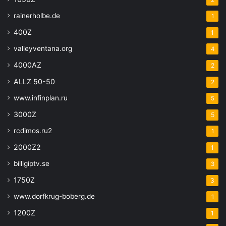
rainerholbe.de
1
400Z
1
valleyventana.org
4
4000AZ
2
ALLZ 50-50
2
www.infinplan.ru
5
3000Z
5
rcdimos.ru2
1
2000Z2
1
billigiptv.se
3
1750Z
3
www.dorfkrug-boberg.de
1
1200Z
1