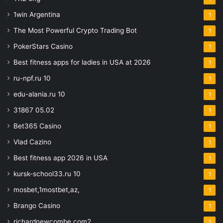
1win Argentina
1
The Most Powerful Crypto Trading Bot
1
PokerStars Casino
1
Best fitness apps for ladies in USA at 2026
1
ru-npf.ru 10
1
edu-alania.ru 10
1
31867 05.02
1
Bet365 Casino
1
Vlad Cazino
1
Best fitness app 2026 in USA
1
kursk-school33.ru 10
1
mosbet,1mostbet,az,
1
Brango Casino
1
richardnewcombe.com2
1