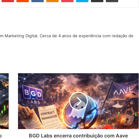
m Marketing Digital. Cerca de 4 anos de experiência com redação de
BGD
Labs
encerra
contribuição
com
Aave
após
conflitos
de
governança
o
BGD Labs encerra contribuição com Aave