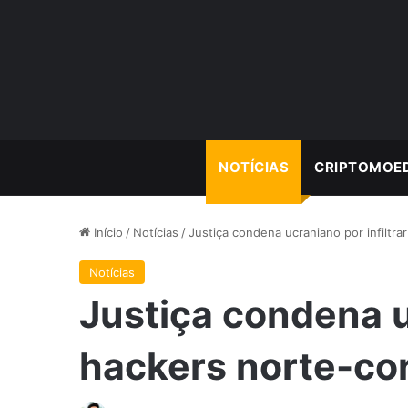
NOTÍCIAS
CRIPTOMOE
Início
/
Notícias
/
Justiça condena ucraniano por infiltr
Notícias
Justiça condena uc
hackers norte-co