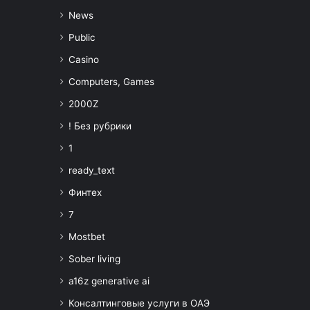
News
Public
Casino
Computers, Games
2000Z
! Без рубрики
1
ready_text
Финтех
7
Mostbet
Sober living
a16z generative ai
Консалтинговые услуги в ОАЭ