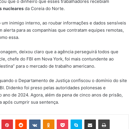
acou que o dinheiro que esses trabalhadores recebiam
s nucleares
da Coreia do Norte.
um inimigo interno, ao roubar informações e dados sensíveis
 um alerta para as companhias que contratam equipes remotas,
como essa.
ionagem, deixou claro que a agência perseguirá todos que
le, chefe do FBI em Nova York, foi mais contundente ao
estina” para o mercado de trabalho americano.
 quando o Departamento de Justiça confiscou o domínio do site
BI. Didenko foi preso pelas autoridades polonesas e
do ano de 2024. Agora, além da pena de cinco anos de prisão,
a após cumprir sua sentença.
Tumblr
Pinterest
Reddit
VK
OK
Pocket
Skype
Compartilhar via e-mail
Imprimir