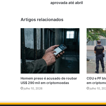
aprovada
aprovada até abril
até
abril
Artigos relacionados
Homem preso é acusado de roubar
CGU e PF bl
US$ 290 mil em criptomoedas
em criptom
julho 10, 2026
julho 10, 20