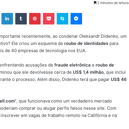
2 minutos de leitura
ok
X
Linkedin
Tumblr
Pinterest
Pocket
Skype
Messenger
importante recentemente, ao condenar Oleksandr Didenko, um
motivo? Ele criou um esquema de
roubo de identidades
para
s de 40 empresas de tecnologia nos EUA.
 enfrentando acusações de
fraude eletrônica
e
roubo de
rminou que ele devolvesse cerca de
US$ 1,4 milhão
, que inclui
rante o processo. Além disso, Didenko terá que pagar
US$ 46
ell.com”
, que funcionava como um verdadeiro mercado
 poderiam comprar ou alugar perfis falsos nesse site. Com
inscrever em vagas de trabalho remoto na Califórnia e na