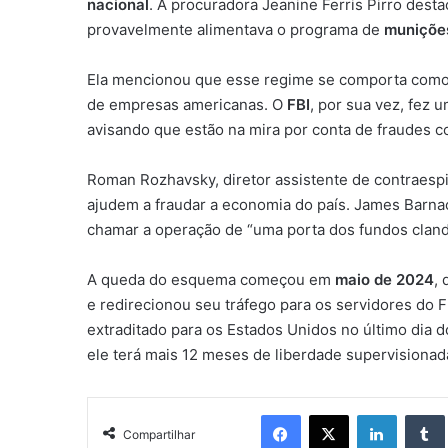
nacional
. A procuradora Jeanine Ferris Pirro dest
provavelmente alimentava o programa de
muniçõe
Ela mencionou que esse regime se comporta como 
de empresas americanas. O
FBI
, por sua vez, fez
avisando que estão na mira por conta de fraudes 
Roman Rozhavsky, diretor assistente de contraesp
ajudem a fraudar a economia do país. James Barnac
chamar a operação de “uma porta dos fundos cland
A queda do esquema começou em
maio de 2024
,
e redirecionou seu tráfego para os servidores do F
extraditado para os Estados Unidos no último dia 
ele terá mais 12 meses de liberdade supervisionad
Facebook
X
Linkedin
Compartilhar