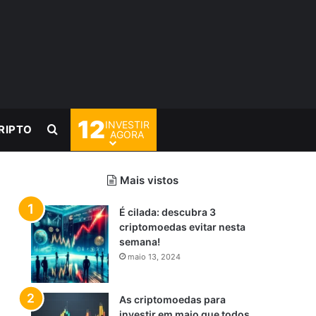
12
INVESTIR
Procurar por
RIPTO
AGORA
Mais vistos
É cilada: descubra 3
criptomoedas evitar nesta
semana!
maio 13, 2024
As criptomoedas para
investir em maio que todos