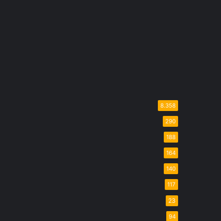
8.358
290
188
164
140
117
23
94