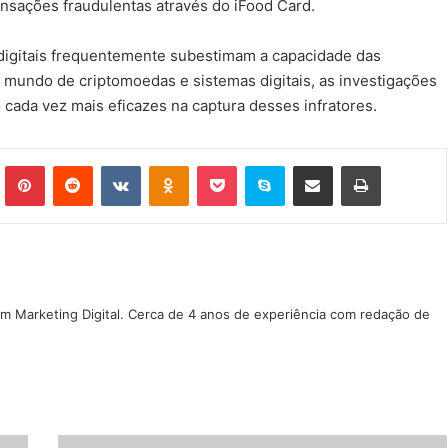
ansações fraudulentas através do iFood Card.
 digitais frequentemente subestimam a capacidade das
mundo de criptomoedas e sistemas digitais, as investigações
cada vez mais eficazes na captura desses infratores.
Tumblr
Pinterest
Reddit
VK
OK
Pocket
Skype
Compartilhar via e-mail
Imprimir
m Marketing Digital. Cerca de 4 anos de experiência com redação de
Diferencias