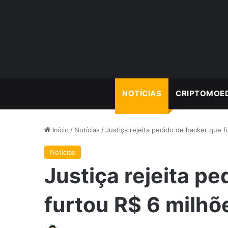
NOTÍCIAS
CRIPTOMOE
Início
/
Notícias
/
Justiça rejeita pedido de hacker que 
Notícias
Justiça rejeita p
furtou R$ 6 milh