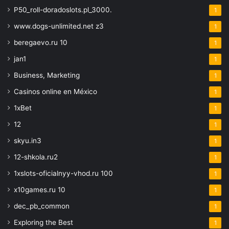
P50_roll-doradoslots.pl_3000.
1
www.dogs-unlimited.net z3
1
beregaevo.ru 10
1
jan1
1
Business, Marketing
1
Casinos online en México
1
1xBet
1
12
1
skyu.in3
1
12-shkola.ru2
1
1xslots-oficialnyy-vhod.ru 100
1
x10games.ru 10
1
dec_pb_common
1
Exploring the Best
1