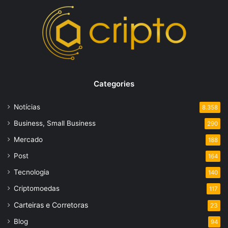
Categories
Notícias
8.358
Business, Small Business
290
Mercado
188
Post
164
Tecnologia
140
Criptomoedas
117
Carteiras e Corretoras
23
Blog
94