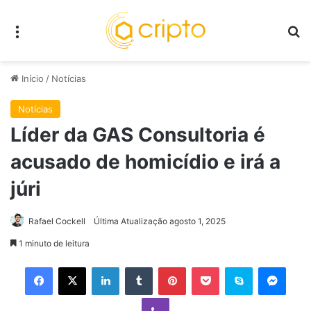
Menu
P
Início
/
Notícias
Notícias
Líder da GAS Consultoria é
acusado de homicídio e irá a
júri
Rafael Cockell
Última Atualização agosto 1, 2025
1 minuto de leitura
Facebook
X
Linkedin
Tumblr
Pinterest
Pocket
Skype
Mess
Viber