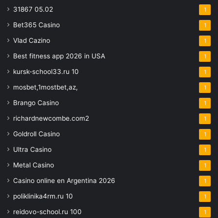
31867 05.02
1
Bet365 Casino
1
Vlad Cazino
1
Best fitness app 2026 in USA
1
kursk-school33.ru 10
1
mosbet,1mostbet,az,
1
Brango Casino
1
richardnewcombe.com2
1
Goldroll Casino
1
Ultra Casino
1
Metal Casino
1
Casino online en Argentina 2026
1
poliklinika4rm.ru 10
1
reidovo-school.ru 100
1