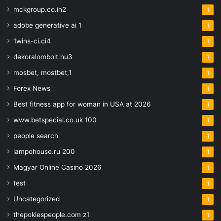
mckgroup.co.in2
1
adobe generative ai 1
1
1wins-ci.ci4
1
dekoralombolt.hu3
1
mosbet, mostbet,1
1
Forex News
1
Best fitness app for woman in USA at 2026
1
www.betspecial.co.uk 100
1
people search
1
lampohouse.ru 200
1
Magyar Online Casino 2026
1
test
1
Uncategorized
1
thepokiespeople.com z1
1