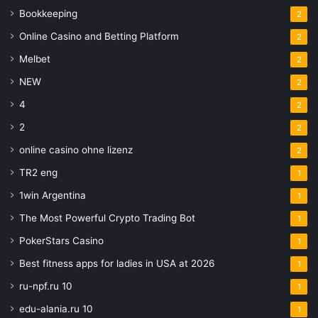
Bookkeeping
2
Online Casino and Betting Platform
2
Melbet
2
NEW
2
4
2
2
2
online casino ohne lizenz
2
TR2 eng
1
1win Argentina
1
The Most Powerful Crypto Trading Bot
1
PokerStars Casino
1
Best fitness apps for ladies in USA at 2026
1
ru-npf.ru 10
1
edu-alania.ru 10
1