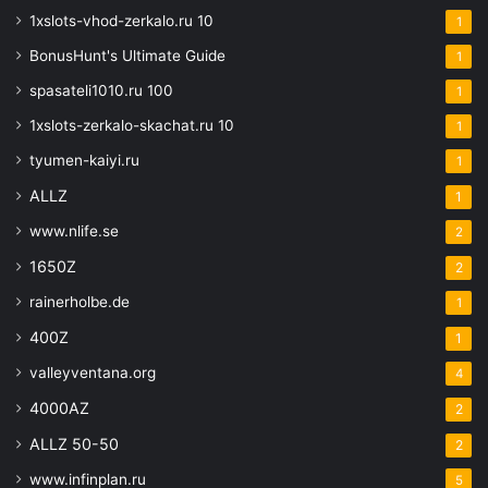
1xslots-vhod-zerkalo.ru 10
1
BonusHunt's Ultimate Guide
1
spasateli1010.ru 100
1
1xslots-zerkalo-skachat.ru 10
1
tyumen-kaiyi.ru
1
ALLZ
1
www.nlife.se
2
1650Z
2
rainerholbe.de
1
400Z
1
valleyventana.org
4
4000AZ
2
ALLZ 50-50
2
www.infinplan.ru
5