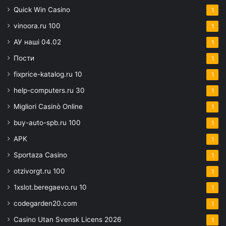
Quick Win Casino
1
vinoora.ru 100
1
АУ наші 04.02
1
Пости
1
fixprice-katalog.ru 10
1
help-computers.ru 30
1
Migliori Casinò Online
1
buy-auto-spb.ru 100
1
APK
1
Sportaza Casino
1
otzivorgt.ru 100
1
1xslot.beregaevo.ru 10
1
codegarden20.com
1
Casino Utan Svensk Licens 2026
1