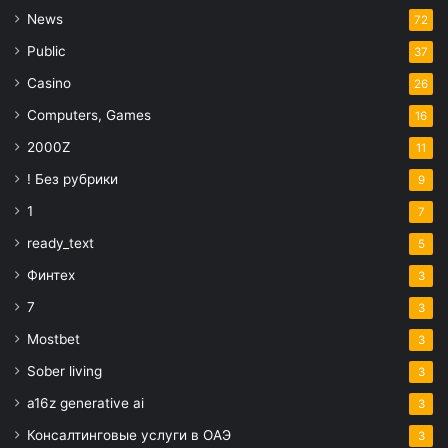
News
72
Public
37
Casino
26
Computers, Games
16
2000Z
11
! Без рубрики
9
1
7
ready_text
5
Финтех
3
7
3
Mostbet
3
Sober living
3
a16z generative ai
3
Консалтинговые услуги в ОАЭ
3