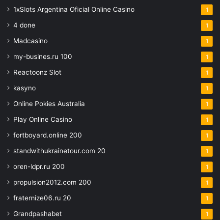
1xSlots Argentina Oficial Online Casino
1
4 done
1
Madcasino
1
my-busines.ru 100
1
Reactoonz Slot
1
kasyno
1
Online Pokies Australia
1
Play Online Casino
1
fortboyard.online 200
1
standwithukrainetour.com 20
1
oren-ldpr.ru 200
1
propulsion2012.com 200
1
fraternize06.ru 20
1
Grandpashabet
1