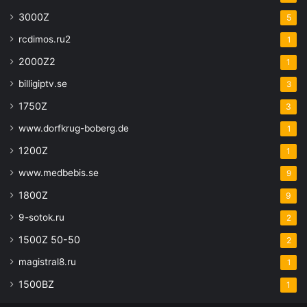
3000Z
5
rcdimos.ru2
1
2000Z2
1
billigiptv.se
3
1750Z
3
www.dorfkrug-boberg.de
1
1200Z
1
www.medbebis.se
9
1800Z
9
9-sotok.ru
2
1500Z 50-50
2
magistral8.ru
1
1500BZ
1