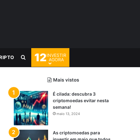
12
INVESTIR
Procurar por
RIPTO
AGORA
Mais vistos
É cilada: descubra 3
criptomoedas evitar nesta
semana!
maio 13, 2024
As criptomoedas para
investir em maio que todos