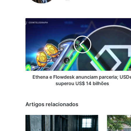
Ethena
e
Flowdesk
anunciam
parceria;
USDe
superou
US$
14
bilhões
Ethena e Flowdesk anunciam parceria; USD
superou US$ 14 bilhões
Artigos relacionados