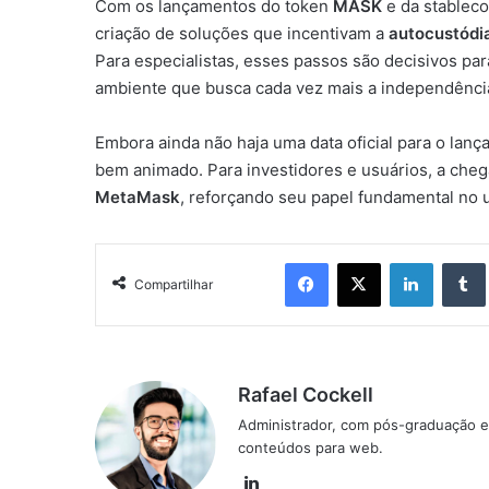
Com os lançamentos do token
MASK
e da stablec
criação de soluções que incentivam a
autocustódi
Para especialistas, esses passos são decisivos par
ambiente que busca cada vez mais a independência
Embora ainda não haja uma data oficial para o lan
bem animado. Para investidores e usuários, a che
MetaMask
, reforçando seu papel fundamental no 
Facebook
X
Linkedin
Compartilhar
Rafael Cockell
Administrador, com pós-graduação e
conteúdos para web.
Linkedin