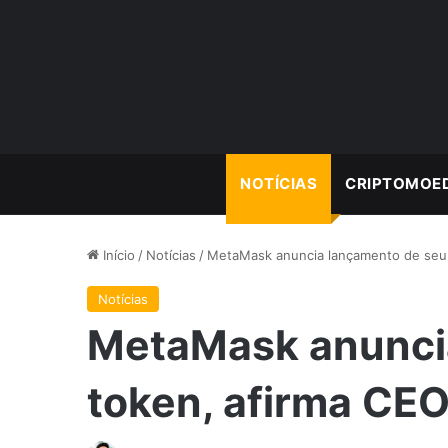
NOTÍCIAS
CRIPTOMOE
Início
/
Notícias
/
MetaMask anuncia lançamento de seu 
Notícias
MetaMask anunci
token, afirma CE