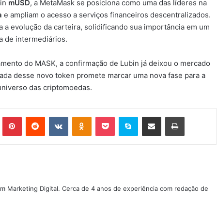
oin
mUSD
, a MetaMask se posiciona como uma das líderes na
a
e ampliam o acesso a serviços financeiros descentralizados.
a a evolução da carteira, solidificando sua importância em um
 de intermediários.
çamento do MASK, a confirmação de Lubin já deixou o mercado
gada desse novo token promete marcar uma nova fase para a
universo das criptomoedas.
Tumblr
Pinterest
Reddit
VK
OK
Pocket
Skype
Compartilhar via e-mail
Imprimir
m Marketing Digital. Cerca de 4 anos de experiência com redação de