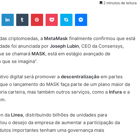
2 minutos de leitura
ok
X
Linkedin
Tumblr
Pinterest
Pocket
Skype
Messenger
das criptomoedas, a
MetaMask
finalmente confirmou que está
idade foi anunciada por
Joseph Lubin
, CEO da Consensys,
que se chamará
MASK
, está em estágio avançado de
 que se imagina”.
tivo digital será promover a
descentralização
em partes
 que o lançamento do MASK faça parte de um plano maior da
pria carteira, mas também outros serviços, como a
Infura
e a
um.
en da
Linea
, distribuindo bilhões de unidades para
lou o desejo da empresa de aumentar a participação da
odutos importantes tenham uma governança mais