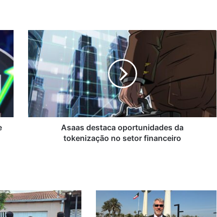
Asaas
destaca
oportunidades
da
tokenização
no
setor
financeiro
e
Asaas destaca oportunidades da
tokenização no setor financeiro