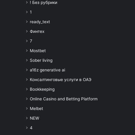
! Без рубрики
1
ready_text
Финтех
7
Mostbet
Sober living
a16z generative ai
Консалтинговые услуги в ОАЭ
Bookkeeping
Online Casino and Betting Platform
Melbet
NEW
4