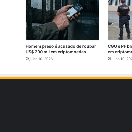
Homem preso é acusado de roubar
CGU e PF bl
US$ 290 mil em criptomoedas
em criptom
julho 10, 2026
julho 10, 20