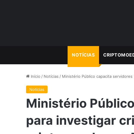
NOTÍCIAS
CRIPTOMOE
Início
/
Notícias
/
Ministério Público capacita servidore
Notícias
Ministério Públic
para investigar c