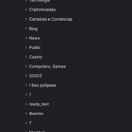
Tecnologia
Criptomoedas
Carteiras e Corretoras
Blog
News
Public
Casino
Computers, Games
2000Z
! Без рубрики
1
ready_text
Финтех
7