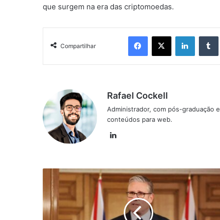
que surgem na era das criptomoedas.
Facebook
X
Linkedin
Compartilhar
Rafael Cockell
Administrador, com pós-graduação e
conteúdos para web.
Linkedin
Reino
Unido
penaliza
ucraniano
e