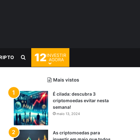
12
INVESTIR
Procurar por
RIPTO
AGORA
Mais vistos
É cilada: descubra 3
criptomoedas evitar nesta
semana!
maio 13, 2024
As criptomoedas para
investir em maio que todos