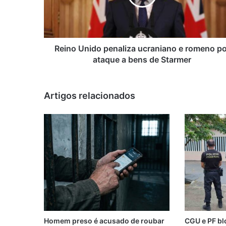
romeno
por
ataque
a
bens
Reino Unido penaliza ucraniano e romeno po
de
ataque a bens de Starmer
Starmer
Artigos relacionados
Homem preso é acusado de roubar
CGU e PF bl