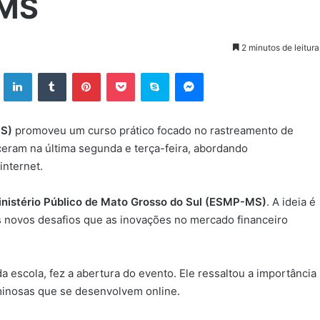
 MS
2 minutos de leitura
ok
X
Linkedin
Tumblr
Pinterest
Pocket
Skype
Messenger
MS)
promoveu um curso prático focado no rastreamento de
eceram na última segunda e terça-feira, abordando
internet.
inistério Público de Mato Grosso do Sul (ESMP-MS)
. A ideia é
s novos desafios que as inovações no mercado financeiro
 da escola, fez a abertura do evento. Ele ressaltou a importância
iminosas que se desenvolvem online.