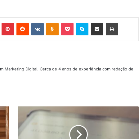
Tumblr
Pinterest
Reddit
VK
OK
Pocket
Skype
Compartilhar via e-mail
Imprimir
m Marketing Digital. Cerca de 4 anos de experiência com redação de
BlackRock
apresenta
ETF
de
Bitcoin