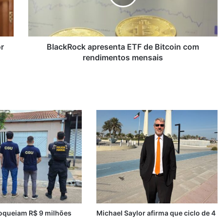
com
rendimentos
mensais
r
BlackRock apresenta ETF de Bitcoin com
rendimentos mensais
oqueiam R$ 9 milhões
Michael Saylor afirma que ciclo de 4