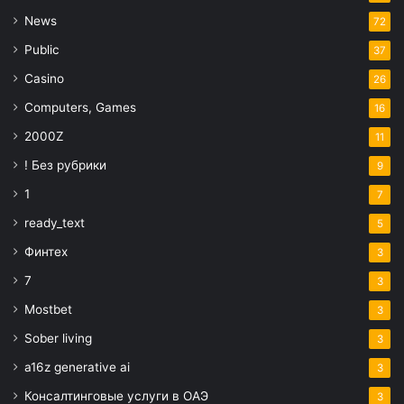
News
72
Public
37
Casino
26
Computers, Games
16
2000Z
11
! Без рубрики
9
1
7
ready_text
5
Финтех
3
7
3
Mostbet
3
Sober living
3
a16z generative ai
3
Консалтинговые услуги в ОАЭ
3