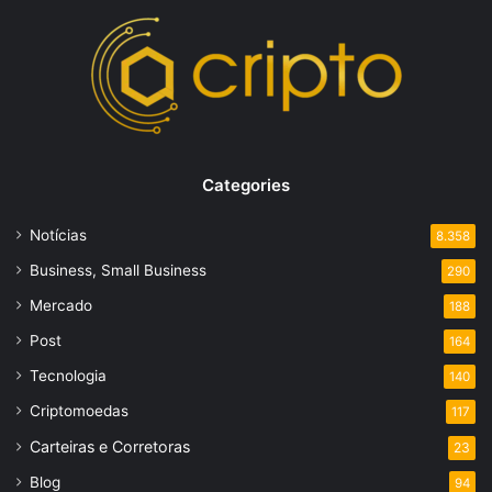
Categories
Notícias
8.358
Business, Small Business
290
Mercado
188
Post
164
Tecnologia
140
Criptomoedas
117
Carteiras e Corretoras
23
Blog
94