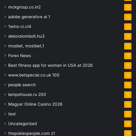
mckgroup.co.in2
1
adobe generative ai 1
1
1wins-ci.ci4
1
dekoralombolt.hu3
1
mosbet, mostbet,1
1
Forex News
1
Best fitness app for woman in USA at 2026
1
www.betspecial.co.uk 100
1
people search
1
lampohouse.ru 200
1
Magyar Online Casino 2026
1
test
1
Uncategorized
1
thepokiespeople.com z1
1