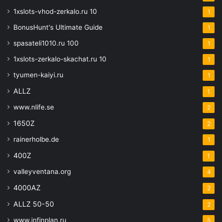
1xslots-vhod-zerkalo.ru 10
1
BonusHunt's Ultimate Guide
1
spasateli1010.ru 100
1
1xslots-zerkalo-skachat.ru 10
1
tyumen-kaiyi.ru
1
ALLZ
1
www.nlife.se
2
1650Z
2
rainerholbe.de
1
400Z
1
valleyventana.org
4
4000AZ
2
ALLZ 50-50
2
www.infinplan.ru
5