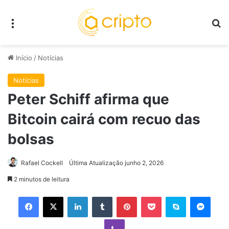
Menu
P
Início
/
Notícias
Notícias
Peter Schiff afirma que
Bitcoin cairá com recuo das
bolsas
Rafael Cockell
Última Atualização junho 2, 2026
2 minutos de leitura
Facebook
X
Linkedin
Tumblr
Pinterest
Pocket
Skype
Mess
Viber