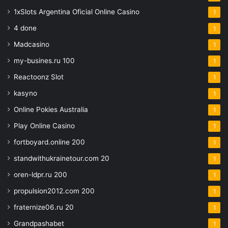
1xSlots Argentina Oficial Online Casino
1
4 done
1
Madcasino
1
my-busines.ru 100
1
Reactoonz Slot
1
kasyno
1
Online Pokies Australia
1
Play Online Casino
1
fortboyard.online 200
1
standwithukrainetour.com 20
1
oren-ldpr.ru 200
1
propulsion2012.com 200
1
fraternize06.ru 20
1
Grandpashabet
1