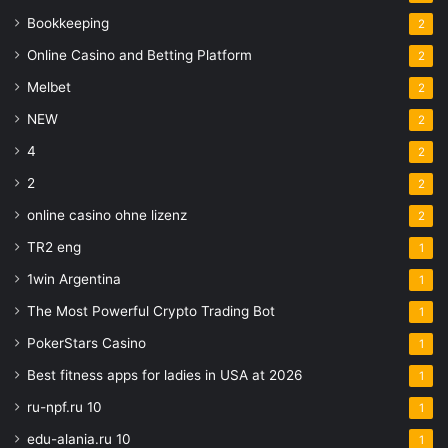
Bookkeeping
2
Online Casino and Betting Platform
2
Melbet
2
NEW
2
4
2
2
2
online casino ohne lizenz
2
TR2 eng
1
1win Argentina
1
The Most Powerful Crypto Trading Bot
1
PokerStars Casino
1
Best fitness apps for ladies in USA at 2026
1
ru-npf.ru 10
1
edu-alania.ru 10
1