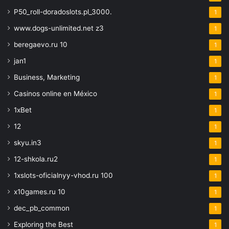
P50_roll-doradoslots.pl_3000.
1
www.dogs-unlimited.net z3
1
beregaevo.ru 10
1
jan1
1
Business, Marketing
1
Casinos online en México
1
1xBet
1
12
1
skyu.in3
1
12-shkola.ru2
1
1xslots-oficialnyy-vhod.ru 100
1
x10games.ru 10
1
dec_pb_common
1
Exploring the Best
1