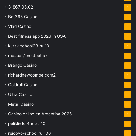
31867 05.02
1
Bet365 Casino
1
Vlad Cazino
1
Best fitness app 2026 in USA
1
kursk-school33.ru 10
1
mosbet,1mostbet,az,
1
Brango Casino
1
richardnewcombe.com2
1
Goldroll Casino
1
Ultra Casino
1
Metal Casino
1
Casino online en Argentina 2026
1
poliklinika4rm.ru 10
1
reidovo-school.ru 100
1