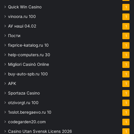
Quick Win Casino
1
vinoora.ru 100
1
АУ наші 04.02
1
Пости
1
fixprice-katalog.ru 10
1
help-computers.ru 30
1
Migliori Casinò Online
1
buy-auto-spb.ru 100
1
APK
1
Sportaza Casino
1
otzivorgt.ru 100
1
1xslot.beregaevo.ru 10
1
codegarden20.com
1
Casino Utan Svensk Licens 2026
1