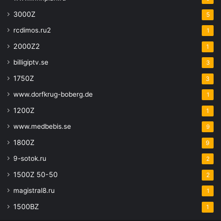
3000Z
5
rcdimos.ru2
1
2000Z2
1
billigiptv.se
3
1750Z
3
www.dorfkrug-boberg.de
1
1200Z
1
www.medbebis.se
9
1800Z
9
9-sotok.ru
2
1500Z 50-50
2
magistral8.ru
1
1500BZ
1