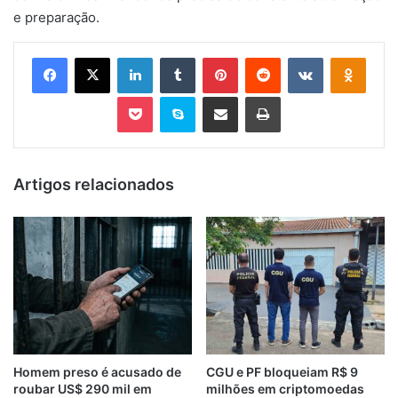
e preparação.
Facebook
X
Linkedin
Tumblr
Pinterest
Reddit
VK
OK
Pocket
Skype
Compartilhar via e-mail
Imprimir
Artigos relacionados
Homem preso é acusado de
CGU e PF bloqueiam R$ 9
roubar US$ 290 mil em
milhões em criptomoedas