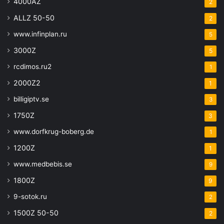
4000AZ
2
ALLZ 50-50
2
www.infinplan.ru
5
3000Z
5
rcdimos.ru2
1
2000Z2
1
billigiptv.se
3
1750Z
3
www.dorfkrug-boberg.de
1
1200Z
1
www.medbebis.se
9
1800Z
9
9-sotok.ru
2
1500Z 50-50
2