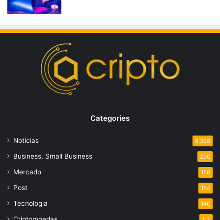
Categories
Notícias
8.358
Business, Small Business
290
Mercado
188
Post
164
Tecnologia
140
Criptomoedas
117