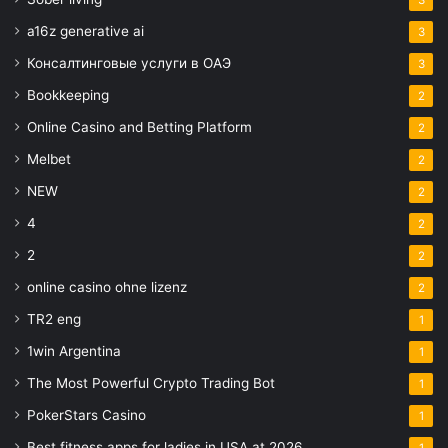
3
a16z generative ai
3
Консалтинговые услуги в ОАЭ
3
Bookkeeping
2
Online Casino and Betting Platform
2
Melbet
2
NEW
2
4
2
2
2
online casino ohne lizenz
2
TR2 eng
1
1win Argentina
1
The Most Powerful Crypto Trading Bot
1
PokerStars Casino
1
Best fitness apps for ladies in USA at 2026