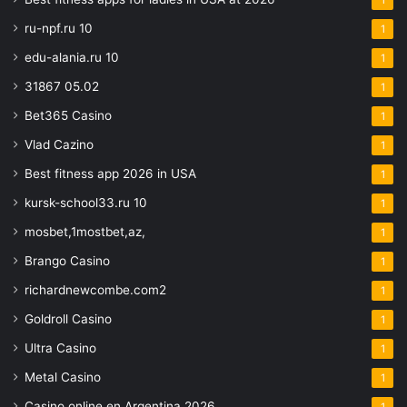
1
ru-npf.ru 10
1
edu-alania.ru 10
1
31867 05.02
1
Bet365 Casino
1
Vlad Cazino
1
Best fitness app 2026 in USA
1
kursk-school33.ru 10
1
mosbet,1mostbet,az,
1
Brango Casino
1
richardnewcombe.com2
1
Goldroll Casino
1
Ultra Casino
1
Metal Casino
1
Casino online en Argentina 2026