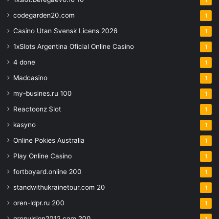
1
codegarden20.com
1
Casino Utan Svensk Licens 2026
1
1xSlots Argentina Oficial Online Casino
1
4 done
1
Madcasino
1
my-busines.ru 100
1
Reactoonz Slot
1
kasyno
1
Online Pokies Australia
1
Play Online Casino
1
fortboyard.online 200
1
standwithukrainetour.com 20
1
oren-ldpr.ru 200
1
propulsion2012.com 200