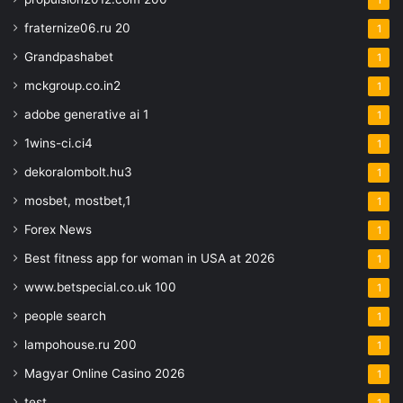
1
fraternize06.ru 20
1
Grandpashabet
1
mckgroup.co.in2
1
adobe generative ai 1
1
1wins-ci.ci4
1
dekoralombolt.hu3
1
mosbet, mostbet,1
1
Forex News
1
Best fitness app for woman in USA at 2026
1
www.betspecial.co.uk 100
1
people search
1
lampohouse.ru 200
1
Magyar Online Casino 2026
1
test