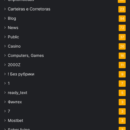
Carteiras e Corretoras
23
Blog
94
News
72
Public
37
Casino
26
Computers, Games
16
2000Z
11
! Без рубрики
9
1
7
ready_text
5
Финтех
3
7
3
Mostbet
3
Sober living