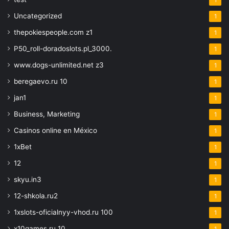
1
Uncategorized
1
thepokiespeople.com z1
1
P50_roll-doradoslots.pl_3000.
1
www.dogs-unlimited.net z3
1
beregaevo.ru 10
1
jan1
1
Business, Marketing
1
Casinos online en México
1
1xBet
1
12
1
skyu.in3
1
12-shkola.ru2
1
1xslots-oficialnyy-vhod.ru 100
1
x10games.ru 10