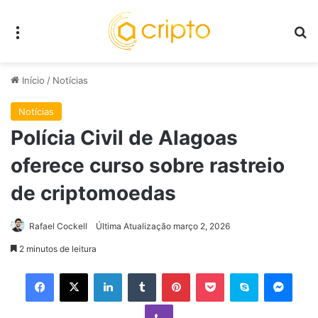
Menu
P
Início
/
Notícias
Notícias
Polícia Civil de Alagoas
oferece curso sobre rastreio
de criptomoedas
Rafael Cockell
Última Atualização março 2, 2026
2 minutos de leitura
Facebook
X
Linkedin
Tumblr
Pinterest
Pocket
Skype
Mess
Viber