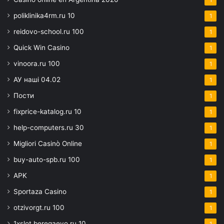
1
poliklinika4rm.ru 10
1
reidovo-school.ru 100
1
Quick Win Casino
1
vinoora.ru 100
1
АУ наші 04.02
1
Пости
1
fixprice-katalog.ru 10
1
help-computers.ru 30
1
Migliori Casinò Online
1
buy-auto-spb.ru 100
1
APK
1
Sportaza Casino
1
otzivorgt.ru 100
1
1xslot.beregaevo.ru 10