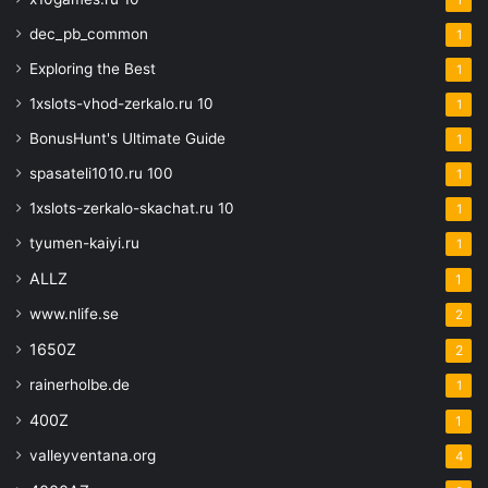
1
dec_pb_common
1
Exploring the Best
1
1xslots-vhod-zerkalo.ru 10
1
BonusHunt's Ultimate Guide
1
spasateli1010.ru 100
1
1xslots-zerkalo-skachat.ru 10
1
tyumen-kaiyi.ru
1
ALLZ
1
www.nlife.se
2
1650Z
2
rainerholbe.de
1
400Z
1
valleyventana.org
4