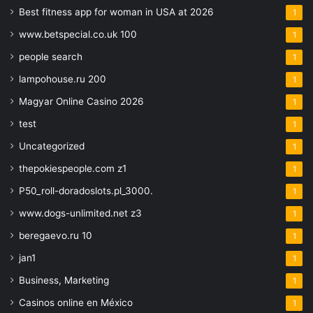
Best fitness app for woman in USA at 2026
1
www.betspecial.co.uk 100
1
people search
1
lampohouse.ru 200
1
Magyar Online Casino 2026
1
test
1
Uncategorized
1
thepokiespeople.com z1
1
P50_roll-doradoslots.pl_3000.
1
www.dogs-unlimited.net z3
1
beregaevo.ru 10
1
jan1
1
Business, Marketing
1
Casinos online en México
1