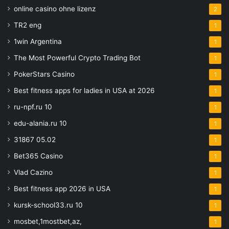
online casino ohne lizenz
2
TR2 eng
1
1win Argentina
1
The Most Powerful Crypto Trading Bot
1
PokerStars Casino
1
Best fitness apps for ladies in USA at 2026
1
ru-npf.ru 10
1
edu-alania.ru 10
1
31867 05.02
1
Bet365 Casino
1
Vlad Cazino
1
Best fitness app 2026 in USA
1
kursk-school33.ru 10
1
mosbet,1mostbet,az,
1