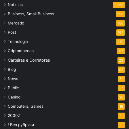
Notícias
8.358
Business, Small Business
290
Mercado
188
Post
164
Tecnologia
140
Criptomoedas
117
Carteiras e Corretoras
23
Blog
94
News
72
Public
37
Casino
26
Computers, Games
16
2000Z
11
! Без рубрики
9