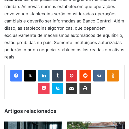
câmbio. As novas normas estabelecem que operações
envolvendo stablecoins serão consideradas operações
cambiais e deverão ser informadas ao Banco Central. Além
disso, as stablecoins algorítmicas, que dependem
exclusivamente de mecanismos automáticos de equilíbrio,
estão proibidas no país. Somente instituições autorizadas
poderão criar ou negociar stablecoins lastreadas em ativos
reais.
Facebook
X
Linkedin
Tumblr
Pinterest
Reddit
VK
OK
Pocket
Skype
Compartilhar via e-mail
Imprimir
Artigos relacionados