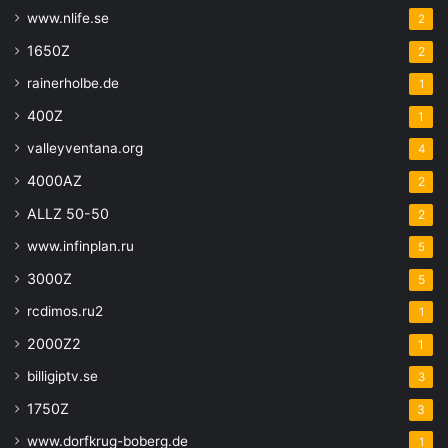
www.nlife.se
2
1650Z
2
rainerholbe.de
1
400Z
1
valleyventana.org
4
4000AZ
2
ALLZ 50-50
2
www.infinplan.ru
5
3000Z
5
rcdimos.ru2
1
2000Z2
1
billigiptv.se
3
1750Z
3
www.dorfkrug-boberg.de
1