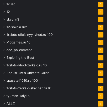
1xBet
1
12
1
skyu.in3
1
12-shkola.ru2
1
1xslots-oficialnyy-vhod.ru 100
1
x10games.ru 10
1
dec_pb_common
1
Exploring the Best
1
1xslots-vhod-zerkalo.ru 10
1
BonusHunt's Ultimate Guide
1
spasateli1010.ru 100
1
1xslots-zerkalo-skachat.ru 10
1
tyumen-kaiyi.ru
1
ALLZ
1