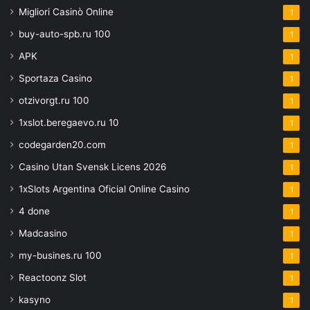
Migliori Casinò Online
1
buy-auto-spb.ru 100
1
APK
1
Sportaza Casino
1
otzivorgt.ru 100
1
1xslot.beregaevo.ru 10
1
codegarden20.com
1
Casino Utan Svensk Licens 2026
1
1xSlots Argentina Oficial Online Casino
1
4 done
1
Madcasino
1
my-busines.ru 100
1
Reactoonz Slot
1
kasyno
1