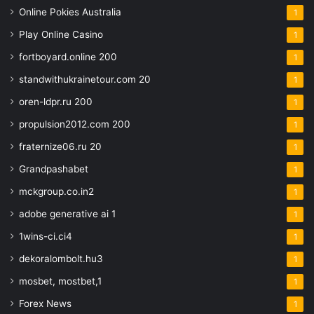
Online Pokies Australia
1
Play Online Casino
1
fortboyard.online 200
1
standwithukrainetour.com 20
1
oren-ldpr.ru 200
1
propulsion2012.com 200
1
fraternize06.ru 20
1
Grandpashabet
1
mckgroup.co.in2
1
adobe generative ai 1
1
1wins-ci.ci4
1
dekoralombolt.hu3
1
mosbet, mostbet,1
1
Forex News
1