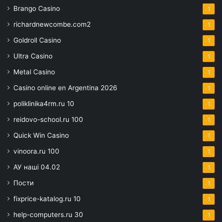
Brango Casino
1
richardnewcombe.com2
1
Goldroll Casino
1
Ultra Casino
1
Metal Casino
1
Casino online en Argentina 2026
1
poliklinika4rm.ru 10
1
reidovo-school.ru 100
1
Quick Win Casino
1
vinoora.ru 100
1
АУ наші 04.02
1
Пости
1
fixprice-katalog.ru 10
1
help-computers.ru 30
1