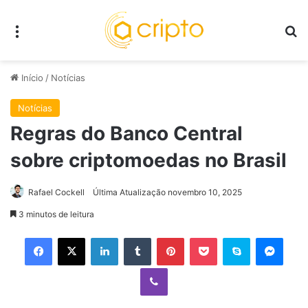
Menu
P
Início
/
Notícias
Notícias
Regras do Banco Central
sobre criptomoedas no Brasil
Rafael Cockell
Última Atualização novembro 10, 2025
3 minutos de leitura
Facebook
X
Linkedin
Tumblr
Pinterest
Pocket
Skype
Mess
Viber