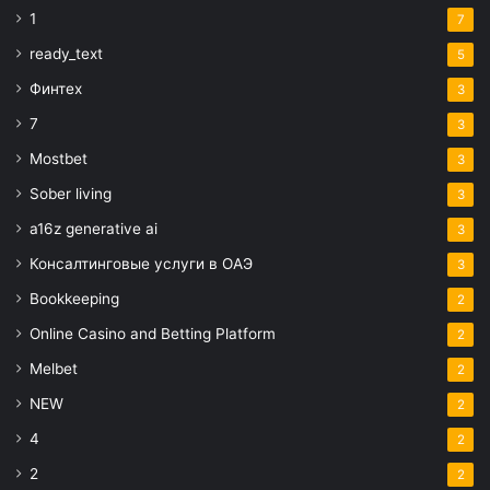
1
7
ready_text
5
Финтех
3
7
3
Mostbet
3
Sober living
3
a16z generative ai
3
Консалтинговые услуги в ОАЭ
3
Bookkeeping
2
Online Casino and Betting Platform
2
Melbet
2
NEW
2
4
2
2
2