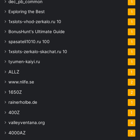
dec_pb_common
1
Exploring the Best
1
1xslots-vhod-zerkalo.ru 10
1
BonusHunt's Ultimate Guide
1
spasateli1010.ru 100
1
1xslots-zerkalo-skachat.ru 10
1
tyumen-kaiyi.ru
1
ALLZ
1
www.nlife.se
2
1650Z
2
rainerholbe.de
1
400Z
1
valleyventana.org
4
4000AZ
2