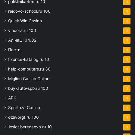
poliklinika4rm.ru 10
1
reidovo-school.ru 100
1
Quick Win Casino
1
vinoora.ru 100
1
АУ наші 04.02
1
Пости
1
fixprice-katalog.ru 10
1
help-computers.ru 30
1
Migliori Casinò Online
1
buy-auto-spb.ru 100
1
APK
1
Sportaza Casino
1
otzivorgt.ru 100
1
1xslot.beregaevo.ru 10
1