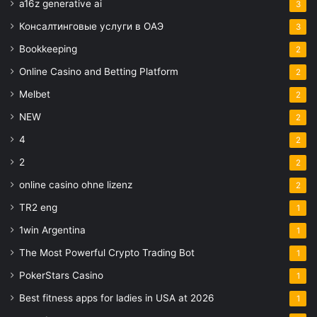
a16z generative ai
3
Консалтинговые услуги в ОАЭ
3
Bookkeeping
2
Online Casino and Betting Platform
2
Melbet
2
NEW
2
4
2
2
2
online casino ohne lizenz
2
TR2 eng
1
1win Argentina
1
The Most Powerful Crypto Trading Bot
1
PokerStars Casino
1
Best fitness apps for ladies in USA at 2026
1