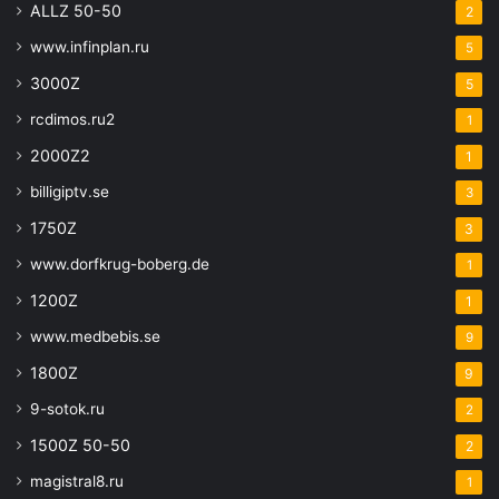
ALLZ 50-50
2
www.infinplan.ru
5
3000Z
5
rcdimos.ru2
1
2000Z2
1
billigiptv.se
3
1750Z
3
www.dorfkrug-boberg.de
1
1200Z
1
www.medbebis.se
9
1800Z
9
9-sotok.ru
2
1500Z 50-50
2
magistral8.ru
1