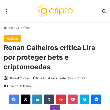
Menu
P
Início
/
Notícias
Notícias
Renan Calheiros critica Lira
por proteger bets e
criptomoedas
Rafael Cockell
Última Atualização setembro 17, 2025
1 minuto de leitura
Facebook
X
Linkedin
Tumblr
Pinterest
Pocket
Skype
Mess
Viber