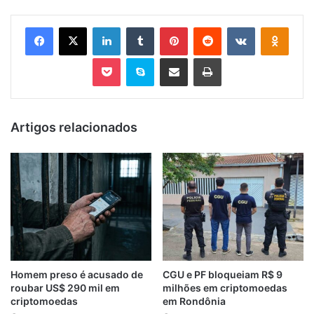
Facebook
X
Linkedin
Tumblr
Pinterest
Reddit
VK
OK
Pocket
Skype
Compartilhar via e-mail
Imprimir
Artigos relacionados
Homem preso é acusado de
CGU e PF bloqueiam R$ 9
roubar US$ 290 mil em
milhões em criptomoedas
criptomoedas
em Rondônia