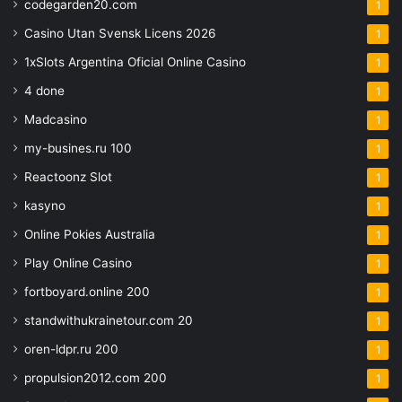
codegarden20.com
1
Casino Utan Svensk Licens 2026
1
1xSlots Argentina Oficial Online Casino
1
4 done
1
Madcasino
1
my-busines.ru 100
1
Reactoonz Slot
1
kasyno
1
Online Pokies Australia
1
Play Online Casino
1
fortboyard.online 200
1
standwithukrainetour.com 20
1
oren-ldpr.ru 200
1
propulsion2012.com 200
1