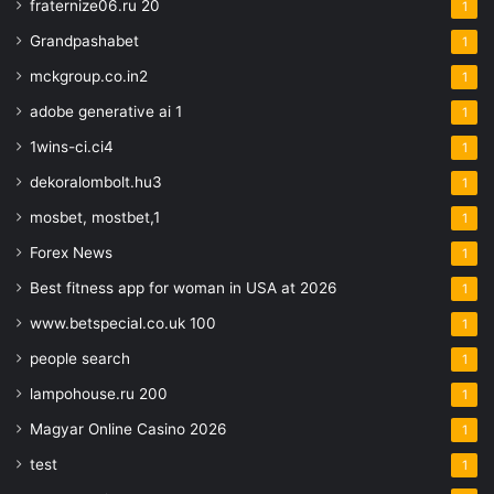
fraternize06.ru 20
1
Grandpashabet
1
mckgroup.co.in2
1
adobe generative ai 1
1
1wins-ci.ci4
1
dekoralombolt.hu3
1
mosbet, mostbet,1
1
Forex News
1
Best fitness app for woman in USA at 2026
1
www.betspecial.co.uk 100
1
people search
1
lampohouse.ru 200
1
Magyar Online Casino 2026
1
test
1