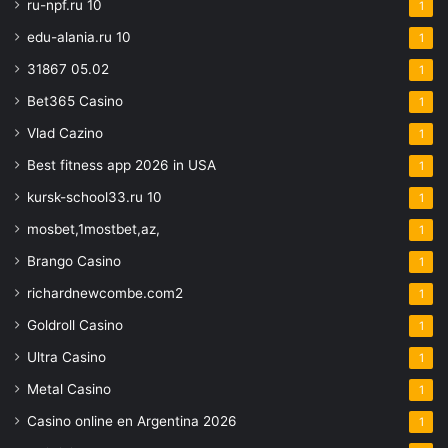
ru-npf.ru 10
1
edu-alania.ru 10
1
31867 05.02
1
Bet365 Casino
1
Vlad Cazino
1
Best fitness app 2026 in USA
1
kursk-school33.ru 10
1
mosbet,1mostbet,az,
1
Brango Casino
1
richardnewcombe.com2
1
Goldroll Casino
1
Ultra Casino
1
Metal Casino
1
Casino online en Argentina 2026
1