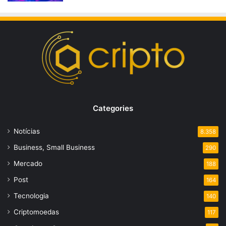
Categories
Notícias
8.358
Business, Small Business
290
Mercado
188
Post
164
Tecnologia
140
Criptomoedas
117