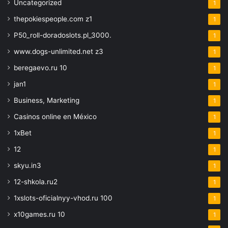
Uncategorized
1
thepokiespeople.com z1
1
P50_roll-doradoslots.pl_3000.
1
www.dogs-unlimited.net z3
1
beregaevo.ru 10
1
jan1
1
Business, Marketing
1
Casinos online en México
1
1xBet
1
12
1
skyu.in3
1
12-shkola.ru2
1
1xslots-oficialnyy-vhod.ru 100
1
x10games.ru 10
1