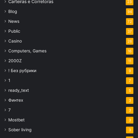
Carteiras e Corretoras
23
Blog
94
News
72
Public
37
Casino
26
Computers, Games
16
2000Z
11
! Без рубрики
9
1
7
ready_text
5
Финтех
3
7
3
Mostbet
3
Sober living
3