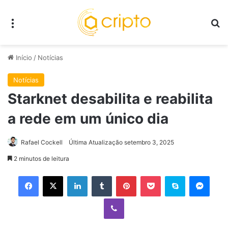
Menu
P
Início
/
Notícias
Notícias
Starknet desabilita e reabilita
a rede em um único dia
Rafael Cockell
Última Atualização setembro 3, 2025
2 minutos de leitura
Facebook
X
Linkedin
Tumblr
Pinterest
Pocket
Skype
Mess
Viber