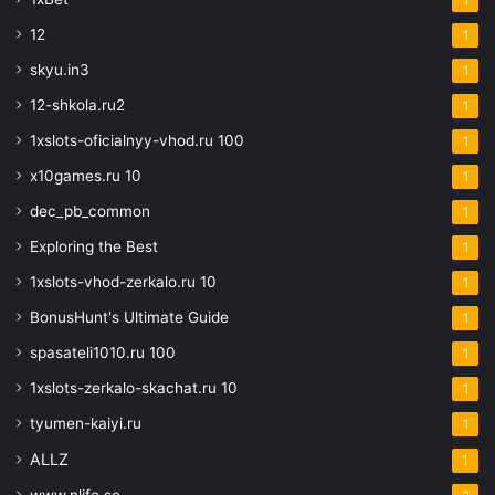
12
1
skyu.in3
1
12-shkola.ru2
1
1xslots-oficialnyy-vhod.ru 100
1
x10games.ru 10
1
dec_pb_common
1
Exploring the Best
1
1xslots-vhod-zerkalo.ru 10
1
BonusHunt's Ultimate Guide
1
spasateli1010.ru 100
1
1xslots-zerkalo-skachat.ru 10
1
tyumen-kaiyi.ru
1
ALLZ
1
www.nlife.se