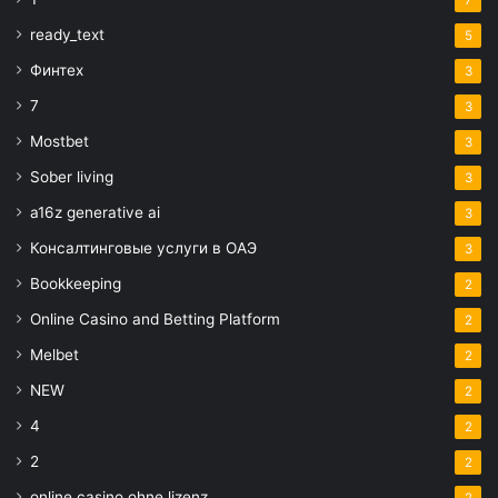
ready_text
5
Финтех
3
7
3
Mostbet
3
Sober living
3
a16z generative ai
3
Консалтинговые услуги в ОАЭ
3
Bookkeeping
2
Online Casino and Betting Platform
2
Melbet
2
NEW
2
4
2
2
2
online casino ohne lizenz
2