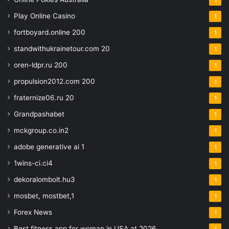
Play Online Casino
1
fortboyard.online 200
1
standwithukrainetour.com 20
1
oren-ldpr.ru 200
1
propulsion2012.com 200
1
fraternize06.ru 20
1
Grandpashabet
1
mckgroup.co.in2
1
adobe generative ai 1
1
1wins-ci.ci4
1
dekoralombolt.hu3
1
mosbet, mostbet,1
1
Forex News
1
Best fitness app for woman in USA at 2026
1