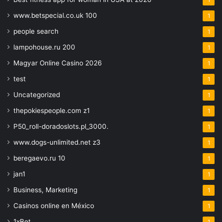
www.betspecial.co.uk 100
1
people search
1
lampohouse.ru 200
1
Magyar Online Casino 2026
1
test
1
Uncategorized
1
thepokiespeople.com z1
1
P50_roll-doradoslots.pl_3000.
1
www.dogs-unlimited.net z3
1
beregaevo.ru 10
1
jan1
1
Business, Marketing
1
Casinos online en México
1
1xBet
1