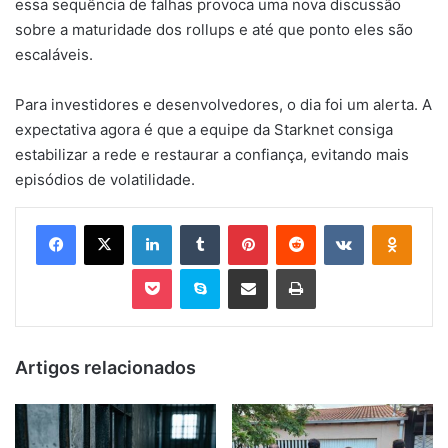
essa sequência de falhas provoca uma nova discussão
sobre a maturidade dos rollups e até que ponto eles são
escaláveis.
Para investidores e desenvolvedores, o dia foi um alerta. A
expectativa agora é que a equipe da Starknet consiga
estabilizar a rede e restaurar a confiança, evitando mais
episódios de volatilidade.
Facebook
X
Linkedin
Tumblr
Pinterest
Reddit
VK
OK
Pocket
Skype
Compartilhar via e-mail
Imprimir
Artigos relacionados