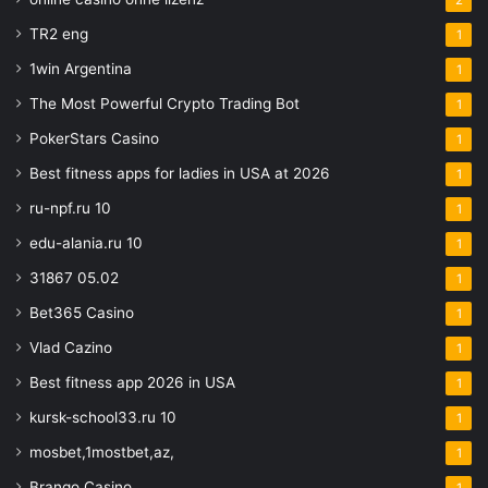
TR2 eng
1
1win Argentina
1
The Most Powerful Crypto Trading Bot
1
PokerStars Casino
1
Best fitness apps for ladies in USA at 2026
1
ru-npf.ru 10
1
edu-alania.ru 10
1
31867 05.02
1
Bet365 Casino
1
Vlad Cazino
1
Best fitness app 2026 in USA
1
kursk-school33.ru 10
1
mosbet,1mostbet,az,
1
Brango Casino
1