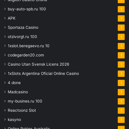
buy-auto-spb.ru 100
1
APK
1
Sportaza Casino
1
otzivorgt.ru 100
1
1xslot.beregaevo.ru 10
1
codegarden20.com
1
Casino Utan Svensk Licens 2026
1
1xSlots Argentina Oficial Online Casino
1
4 done
1
Madcasino
1
my-busines.ru 100
1
Reactoonz Slot
1
kasyno
1
Online Pokies Australia
1