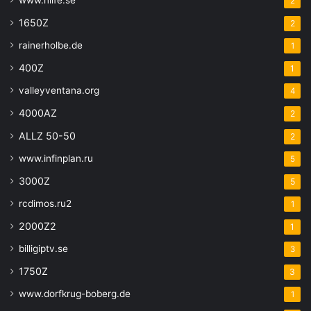
2
1650Z
2
rainerholbe.de
1
400Z
1
valleyventana.org
4
4000AZ
2
ALLZ 50-50
2
www.infinplan.ru
5
3000Z
5
rcdimos.ru2
1
2000Z2
1
billigiptv.se
3
1750Z
3
www.dorfkrug-boberg.de
1