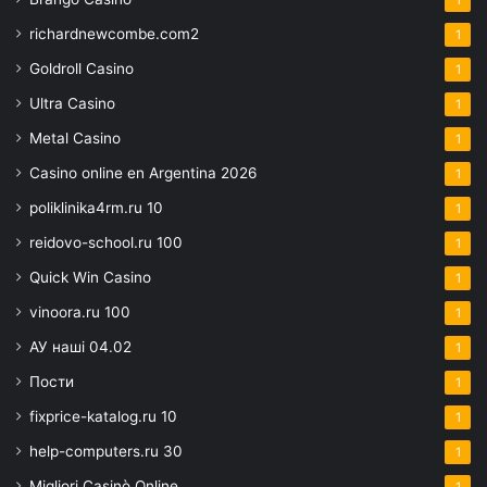
richardnewcombe.com2
1
Goldroll Casino
1
Ultra Casino
1
Metal Casino
1
Casino online en Argentina 2026
1
poliklinika4rm.ru 10
1
reidovo-school.ru 100
1
Quick Win Casino
1
vinoora.ru 100
1
АУ наші 04.02
1
Пости
1
fixprice-katalog.ru 10
1
help-computers.ru 30
1
Migliori Casinò Online
1