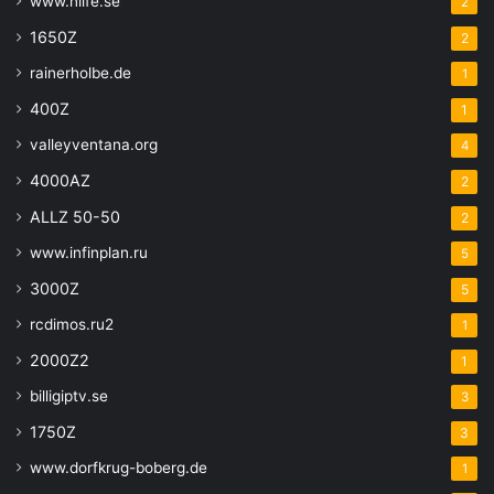
www.nlife.se
2
1650Z
2
rainerholbe.de
1
400Z
1
valleyventana.org
4
4000AZ
2
ALLZ 50-50
2
www.infinplan.ru
5
3000Z
5
rcdimos.ru2
1
2000Z2
1
billigiptv.se
3
1750Z
3
www.dorfkrug-boberg.de
1