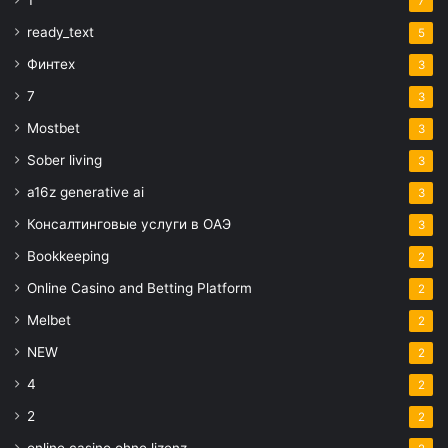
1
7
ready_text
5
Финтех
3
7
3
Mostbet
3
Sober living
3
a16z generative ai
3
Консалтинговые услуги в ОАЭ
3
Bookkeeping
2
Online Casino and Betting Platform
2
Melbet
2
NEW
2
4
2
2
2