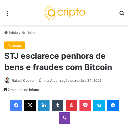
Menu
P
Início
/
Notícias
Notícias
STJ esclarece penhora de
bens e fraudes com Bitcoin
Rafael Cockell
Última Atualização dezembro 24, 2025
2 minutos de leitura
Facebook
X
Linkedin
Tumblr
Pinterest
Pocket
Skype
Mess
Viber