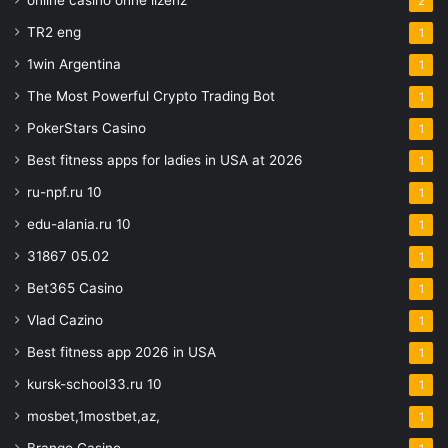
online casino ohne lizenz
2
TR2 eng
1
1win Argentina
1
The Most Powerful Crypto Trading Bot
1
PokerStars Casino
1
Best fitness apps for ladies in USA at 2026
1
ru-npf.ru 10
1
edu-alania.ru 10
1
31867 05.02
1
Bet365 Casino
1
Vlad Cazino
1
Best fitness app 2026 in USA
1
kursk-school33.ru 10
1
mosbet,1mostbet,az,
1