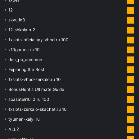
1xBet
1
12
1
skyu.in3
1
12-shkola.ru2
1
1xslots-oficialnyy-vhod.ru 100
1
x10games.ru 10
1
dec_pb_common
1
Exploring the Best
1
1xslots-vhod-zerkalo.ru 10
1
BonusHunt's Ultimate Guide
1
spasateli1010.ru 100
1
1xslots-zerkalo-skachat.ru 10
1
tyumen-kaiyi.ru
1
ALLZ
1