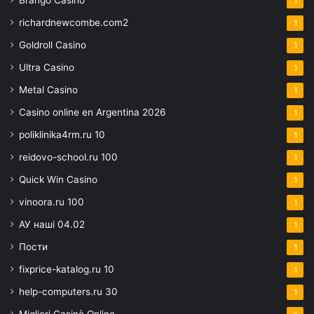
Brango Casino
1
richardnewcombe.com2
1
Goldroll Casino
1
Ultra Casino
1
Metal Casino
1
Casino online en Argentina 2026
1
poliklinika4rm.ru 10
1
reidovo-school.ru 100
1
Quick Win Casino
1
vinoora.ru 100
1
АУ наші 04.02
1
Пости
1
fixprice-katalog.ru 10
1
help-computers.ru 30
1