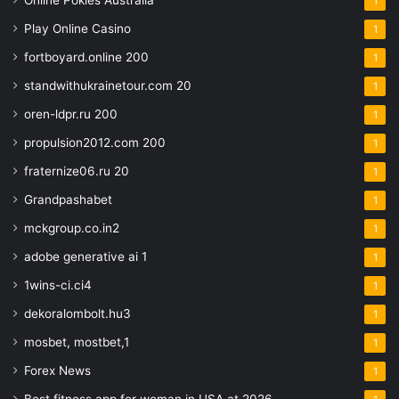
Online Pokies Australia
1
Play Online Casino
1
fortboyard.online 200
1
standwithukrainetour.com 20
1
oren-ldpr.ru 200
1
propulsion2012.com 200
1
fraternize06.ru 20
1
Grandpashabet
1
mckgroup.co.in2
1
adobe generative ai 1
1
1wins-ci.ci4
1
dekoralombolt.hu3
1
mosbet, mostbet,1
1
Forex News
1