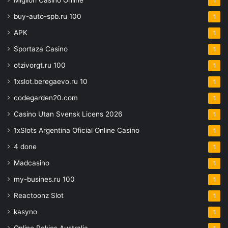
Migliori Casinò Online
1
buy-auto-spb.ru 100
1
APK
1
Sportaza Casino
1
otzivorgt.ru 100
1
1xslot.beregaevo.ru 10
1
codegarden20.com
1
Casino Utan Svensk Licens 2026
1
1xSlots Argentina Oficial Online Casino
1
4 done
1
Madcasino
1
my-busines.ru 100
1
Reactoonz Slot
1
kasyno
1