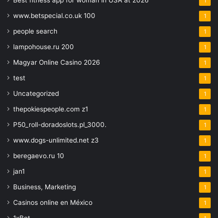
Best fitness app for woman in USA at 2026
1
www.betspecial.co.uk 100
1
people search
1
lampohouse.ru 200
1
Magyar Online Casino 2026
1
test
1
Uncategorized
1
thepokiespeople.com z1
1
P50_roll-doradoslots.pl_3000.
1
www.dogs-unlimited.net z3
1
beregaevo.ru 10
1
jan1
1
Business, Marketing
1
Casinos online en México
1