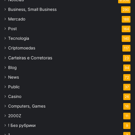
8.358
Business, Small Business
290
Mercado
188
Post
164
Tecnologia
140
Criptomoedas
117
Carteiras e Corretoras
23
Blog
94
News
72
Public
37
Casino
26
Computers, Games
16
2000Z
11
! Без рубрики
9