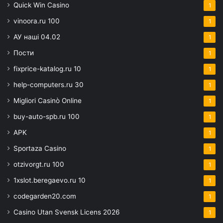
Quick Win Casino
1
vinoora.ru 100
1
АУ наші 04.02
1
Пости
1
fixprice-katalog.ru 10
1
help-computers.ru 30
1
Migliori Casinò Online
1
buy-auto-spb.ru 100
1
APK
1
Sportaza Casino
1
otzivorgt.ru 100
1
1xslot.beregaevo.ru 10
1
codegarden20.com
1
Casino Utan Svensk Licens 2026
1