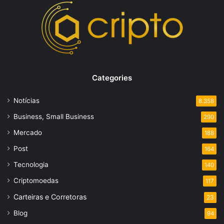
Categories
Notícias
8.358
Business, Small Business
290
Mercado
188
Post
164
Tecnologia
140
Criptomoedas
117
Carteiras e Corretoras
23
Blog
94