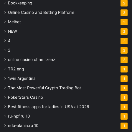
Bookkeeping
2
Online Casino and Betting Platform
2
Melbet
2
NEW
2
4
2
2
2
online casino ohne lizenz
2
TR2 eng
1
1win Argentina
1
The Most Powerful Crypto Trading Bot
1
PokerStars Casino
1
Best fitness apps for ladies in USA at 2026
1
ru-npf.ru 10
1
edu-alania.ru 10
1