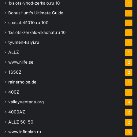
1xslots-vhod-zerkalo.ru 10
1
BonusHunt's Ultimate Guide
1
spasateli1010.ru 100
1
1xslots-zerkalo-skachat.ru 10
1
tyumen-kaiyi.ru
1
ALLZ
1
www.nlife.se
2
1650Z
2
rainerholbe.de
1
400Z
1
valleyventana.org
4
4000AZ
2
ALLZ 50-50
2
www.infinplan.ru
5