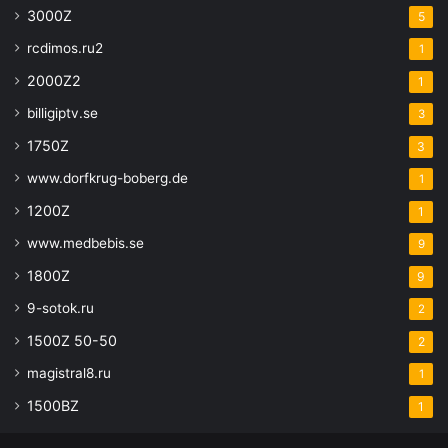
3000Z
5
rcdimos.ru2
1
2000Z2
1
billigiptv.se
3
1750Z
3
www.dorfkrug-boberg.de
1
1200Z
1
www.medbebis.se
9
1800Z
9
9-sotok.ru
2
1500Z 50-50
2
magistral8.ru
1
1500BZ
1