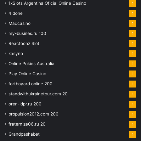
1xSlots Argentina Oficial Online Casino
1
4 done
1
Madcasino
1
my-busines.ru 100
1
Reactoonz Slot
1
kasyno
1
Online Pokies Australia
1
Play Online Casino
1
fortboyard.online 200
1
standwithukrainetour.com 20
1
oren-ldpr.ru 200
1
propulsion2012.com 200
1
fraternize06.ru 20
1
Grandpashabet
1