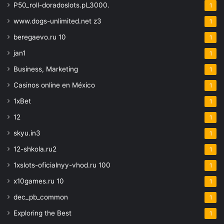
P50_roll-doradoslots.pl_3000.
1
www.dogs-unlimited.net z3
1
beregaevo.ru 10
1
jan1
1
Business, Marketing
1
Casinos online en México
1
1xBet
1
12
1
skyu.in3
1
12-shkola.ru2
1
1xslots-oficialnyy-vhod.ru 100
1
x10games.ru 10
1
dec_pb_common
1
Exploring the Best
1