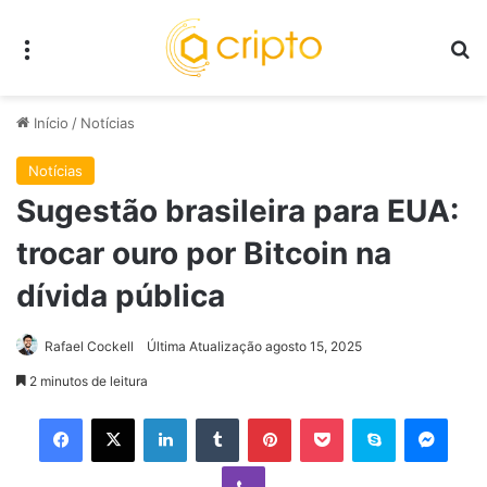
Menu
P
Início
/
Notícias
Notícias
Sugestão brasileira para EUA:
trocar ouro por Bitcoin na
dívida pública
Rafael Cockell
Última Atualização agosto 15, 2025
2 minutos de leitura
Facebook
X
Linkedin
Tumblr
Pinterest
Pocket
Skype
Mess
Viber