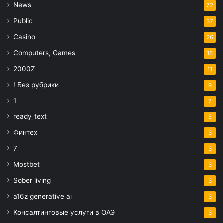
News
72
Public
37
Casino
26
Computers, Games
16
2000Z
11
! Без рубрики
9
1
7
ready_text
5
Финтех
3
7
3
Mostbet
3
Sober living
3
a16z generative ai
3
Консалтинговые услуги в ОАЭ
3