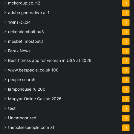
mckgroup.co.in2
1
adobe generative ai 1
1
1wins-ci.ci4
1
dekoralombolt.hu3
1
mosbet, mostbet,1
1
Forex News
1
Best fitness app for woman in USA at 2026
1
www.betspecial.co.uk 100
1
people search
1
lampohouse.ru 200
1
Magyar Online Casino 2026
1
test
1
Uncategorized
1
thepokiespeople.com z1
1