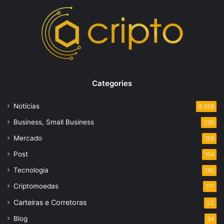
Categories
Notícias
8.358
Business, Small Business
290
Mercado
188
Post
164
Tecnologia
140
Criptomoedas
117
Carteiras e Corretoras
23
Blog
94