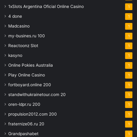
1xSlots Argentina Oficial Online Casino
1
4 done
1
Madcasino
1
my-busines.ru 100
1
Reactoonz Slot
1
kasyno
1
Online Pokies Australia
1
Play Online Casino
1
fortboyard.online 200
1
standwithukrainetour.com 20
1
oren-ldpr.ru 200
1
propulsion2012.com 200
1
fraternize06.ru 20
1
Grandpashabet
1