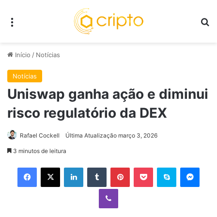
Menu
P
Início
/
Notícias
Notícias
Uniswap ganha ação e diminui
risco regulatório da DEX
Rafael Cockell
Última Atualização março 3, 2026
3 minutos de leitura
Facebook
X
Linkedin
Tumblr
Pinterest
Pocket
Skype
Mess
Viber