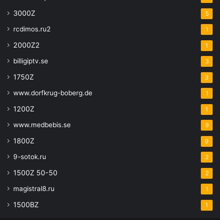
3000Z
5
rcdimos.ru2
1
2000Z2
1
billigiptv.se
3
1750Z
3
www.dorfkrug-boberg.de
1
1200Z
1
www.medbebis.se
9
1800Z
9
9-sotok.ru
2
1500Z 50-50
2
magistral8.ru
1
1500BZ
1