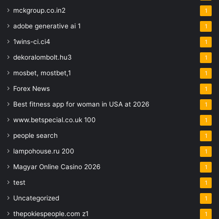
mckgroup.co.in2
1
adobe generative ai 1
1
1wins-ci.ci4
1
dekoralombolt.hu3
1
mosbet, mostbet,1
1
Forex News
1
Best fitness app for woman in USA at 2026
1
www.betspecial.co.uk 100
1
people search
1
lampohouse.ru 200
1
Magyar Online Casino 2026
1
test
1
Uncategorized
1
thepokiespeople.com z1
1