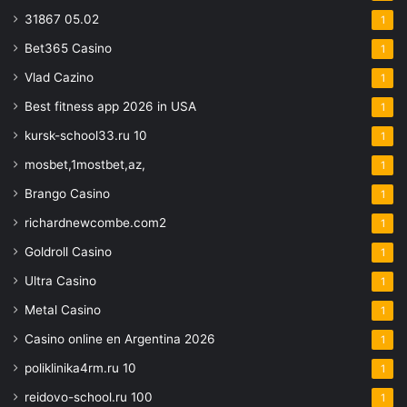
31867 05.02
1
Bet365 Casino
1
Vlad Cazino
1
Best fitness app 2026 in USA
1
kursk-school33.ru 10
1
mosbet,1mostbet,az,
1
Brango Casino
1
richardnewcombe.com2
1
Goldroll Casino
1
Ultra Casino
1
Metal Casino
1
Casino online en Argentina 2026
1
poliklinika4rm.ru 10
1
reidovo-school.ru 100
1