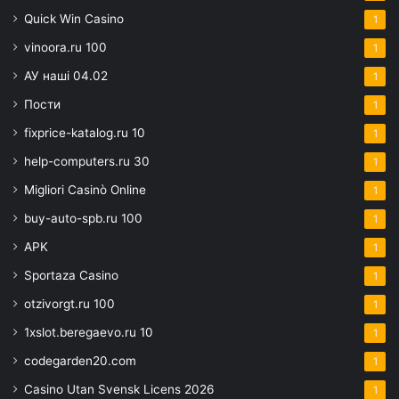
Quick Win Casino
1
vinoora.ru 100
1
АУ наші 04.02
1
Пости
1
fixprice-katalog.ru 10
1
help-computers.ru 30
1
Migliori Casinò Online
1
buy-auto-spb.ru 100
1
APK
1
Sportaza Casino
1
otzivorgt.ru 100
1
1xslot.beregaevo.ru 10
1
codegarden20.com
1
Casino Utan Svensk Licens 2026
1