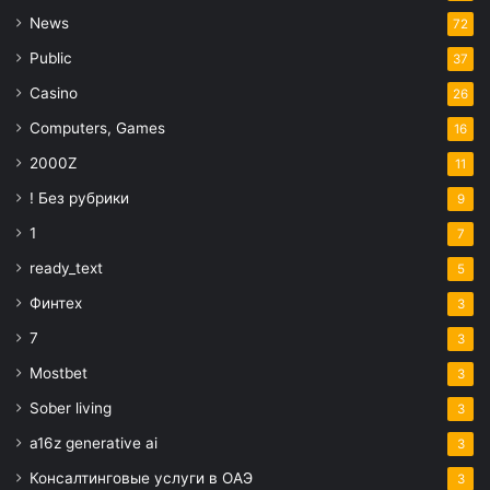
News
72
Public
37
Casino
26
Computers, Games
16
2000Z
11
! Без рубрики
9
1
7
ready_text
5
Финтех
3
7
3
Mostbet
3
Sober living
3
a16z generative ai
3
Консалтинговые услуги в ОАЭ
3