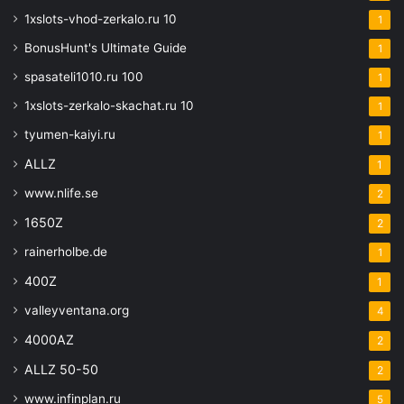
1xslots-vhod-zerkalo.ru 10
1
BonusHunt's Ultimate Guide
1
spasateli1010.ru 100
1
1xslots-zerkalo-skachat.ru 10
1
tyumen-kaiyi.ru
1
ALLZ
1
www.nlife.se
2
1650Z
2
rainerholbe.de
1
400Z
1
valleyventana.org
4
4000AZ
2
ALLZ 50-50
2
www.infinplan.ru
5