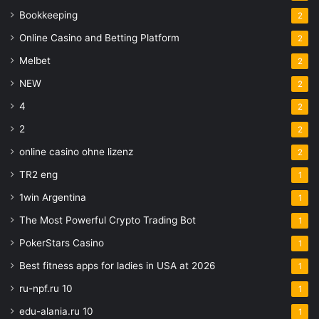
Bookkeeping
2
Online Casino and Betting Platform
2
Melbet
2
NEW
2
4
2
2
2
online casino ohne lizenz
2
TR2 eng
1
1win Argentina
1
The Most Powerful Crypto Trading Bot
1
PokerStars Casino
1
Best fitness apps for ladies in USA at 2026
1
ru-npf.ru 10
1
edu-alania.ru 10
1