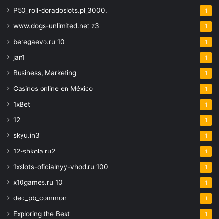
P50_roll-doradoslots.pl_3000.
1
www.dogs-unlimited.net z3
1
beregaevo.ru 10
1
jan1
1
Business, Marketing
1
Casinos online en México
1
1xBet
1
12
1
skyu.in3
1
12-shkola.ru2
1
1xslots-oficialnyy-vhod.ru 100
1
x10games.ru 10
1
dec_pb_common
1
Exploring the Best
1