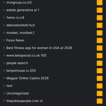
mckgroup.co.in2
1
adobe generative ai 1
1
1wins-ci.ci4
1
dekoralombolt.hu3
1
mosbet, mostbet,1
1
Forex News
1
Best fitness app for woman in USA at 2026
1
www.betspecial.co.uk 100
1
people search
1
lampohouse.ru 200
1
Magyar Online Casino 2026
1
test
1
Uncategorized
1
thepokiespeople.com z1
1