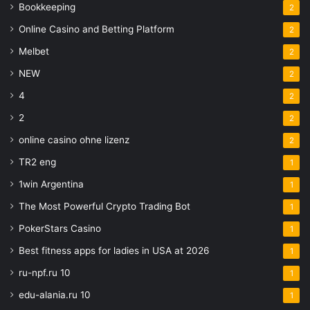
Bookkeeping
2
Online Casino and Betting Platform
2
Melbet
2
NEW
2
4
2
2
2
online casino ohne lizenz
2
TR2 eng
1
1win Argentina
1
The Most Powerful Crypto Trading Bot
1
PokerStars Casino
1
Best fitness apps for ladies in USA at 2026
1
ru-npf.ru 10
1
edu-alania.ru 10
1