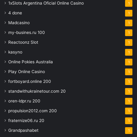
1xSlots Argentina Oficial Online Casino
1
4 done
1
Madcasino
1
my-busines.ru 100
1
Reactoonz Slot
1
kasyno
1
Online Pokies Australia
1
Play Online Casino
1
fortboyard.online 200
1
standwithukrainetour.com 20
1
oren-ldpr.ru 200
1
propulsion2012.com 200
1
fraternize06.ru 20
1
Grandpashabet
1