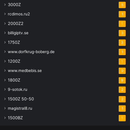
3000Z
5
rcdimos.ru2
1
2000Z2
1
billigiptv.se
3
1750Z
3
www.dorfkrug-boberg.de
1
1200Z
1
www.medbebis.se
9
1800Z
9
9-sotok.ru
2
1500Z 50-50
2
magistral8.ru
1
1500BZ
1