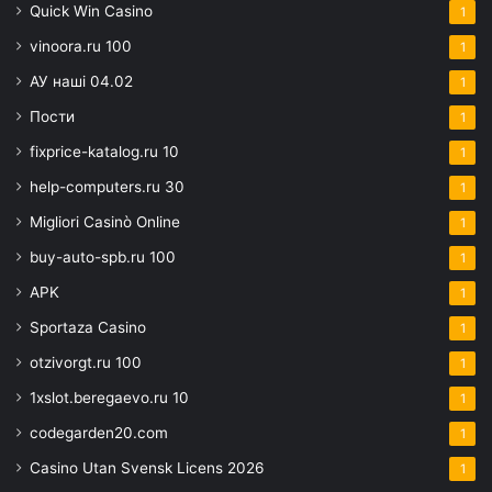
Quick Win Casino
1
vinoora.ru 100
1
АУ наші 04.02
1
Пости
1
fixprice-katalog.ru 10
1
help-computers.ru 30
1
Migliori Casinò Online
1
buy-auto-spb.ru 100
1
APK
1
Sportaza Casino
1
otzivorgt.ru 100
1
1xslot.beregaevo.ru 10
1
codegarden20.com
1
Casino Utan Svensk Licens 2026
1