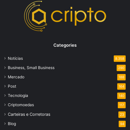
Categories
Notícias
8.358
Business, Small Business
290
Mercado
188
Post
164
Tecnologia
140
Criptomoedas
117
Carteiras e Corretoras
23
Blog
94