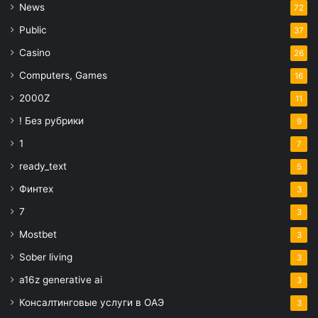
News
72
Public
37
Casino
26
Computers, Games
16
2000Z
11
! Без рубрики
9
1
7
ready_text
5
Финтех
3
7
3
Mostbet
3
Sober living
3
a16z generative ai
3
Консалтинговые услуги в ОАЭ
3