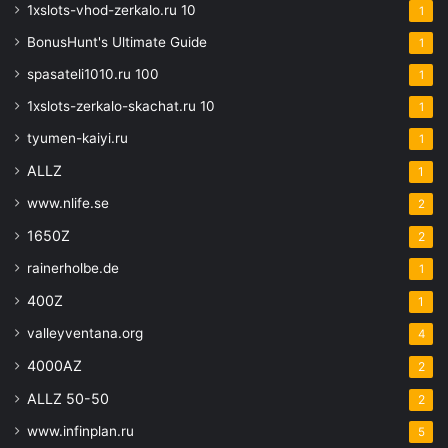
1xslots-vhod-zerkalo.ru 10
1
BonusHunt's Ultimate Guide
1
spasateli1010.ru 100
1
1xslots-zerkalo-skachat.ru 10
1
tyumen-kaiyi.ru
1
ALLZ
1
www.nlife.se
2
1650Z
2
rainerholbe.de
1
400Z
1
valleyventana.org
4
4000AZ
2
ALLZ 50-50
2
www.infinplan.ru
5