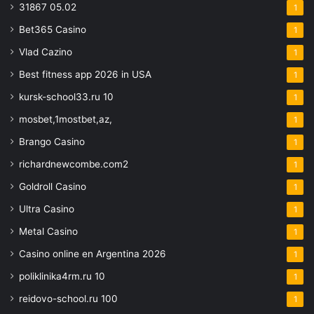
31867 05.02
1
Bet365 Casino
1
Vlad Cazino
1
Best fitness app 2026 in USA
1
kursk-school33.ru 10
1
mosbet,1mostbet,az,
1
Brango Casino
1
richardnewcombe.com2
1
Goldroll Casino
1
Ultra Casino
1
Metal Casino
1
Casino online en Argentina 2026
1
poliklinika4rm.ru 10
1
reidovo-school.ru 100
1