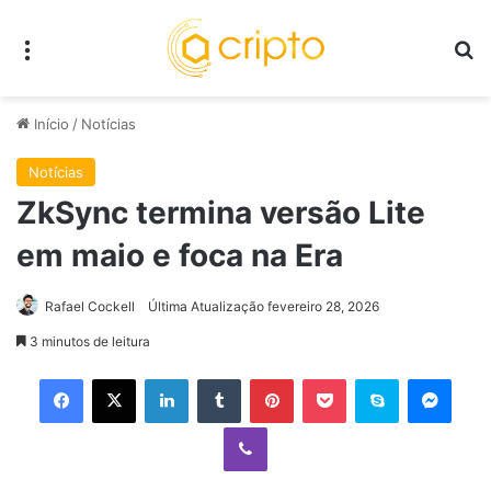
Menu
P
Início
/
Notícias
Notícias
ZkSync termina versão Lite
em maio e foca na Era
Rafael Cockell
Última Atualização fevereiro 28, 2026
3 minutos de leitura
Facebook
X
Linkedin
Tumblr
Pinterest
Pocket
Skype
Mess
Viber