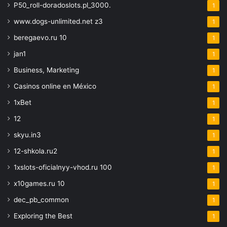
P50_roll-doradoslots.pl_3000.
1
www.dogs-unlimited.net z3
1
beregaevo.ru 10
1
jan1
1
Business, Marketing
1
Casinos online en México
1
1xBet
1
12
1
skyu.in3
1
12-shkola.ru2
1
1xslots-oficialnyy-vhod.ru 100
1
x10games.ru 10
1
dec_pb_common
1
Exploring the Best
1