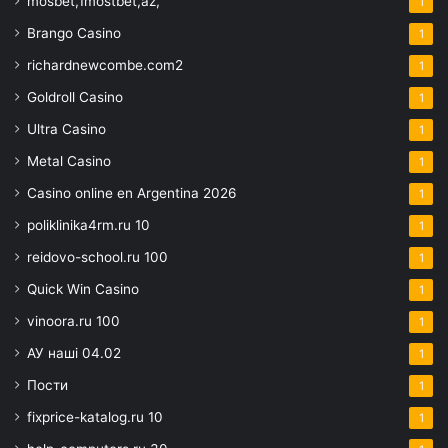
mosbet,1mostbet,az,
1
Brango Casino
1
richardnewcombe.com2
1
Goldroll Casino
1
Ultra Casino
1
Metal Casino
1
Casino online en Argentina 2026
1
poliklinika4rm.ru 10
1
reidovo-school.ru 100
1
Quick Win Casino
1
vinoora.ru 100
1
АУ наші 04.02
1
Пости
1
fixprice-katalog.ru 10
1