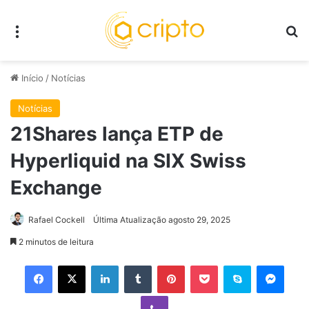
Menu
P
Início
/
Notícias
Notícias
21Shares lança ETP de
Hyperliquid na SIX Swiss
Exchange
Rafael Cockell
Última Atualização agosto 29, 2025
2 minutos de leitura
Facebook
X
Linkedin
Tumblr
Pinterest
Pocket
Skype
Mess
Viber