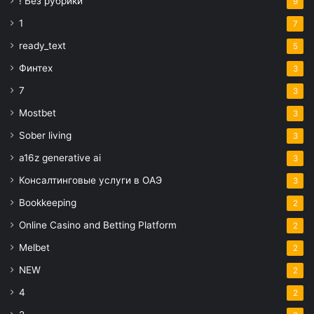
! Без рубрики
9
1
7
ready_text
5
Финтех
3
7
3
Mostbet
3
Sober living
3
a16z generative ai
3
Консалтинговые услуги в ОАЭ
3
Bookkeeping
2
Online Casino and Betting Platform
2
Melbet
2
NEW
2
4
2