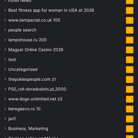
Forex News
1
Best fitness app for woman in USA at 2026
1
www.betspecial.co.uk 100
1
people search
1
lampohouse.ru 200
1
Magyar Online Casino 2026
1
test
1
Uncategorized
1
thepokiespeople.com z1
1
P50_roll-doradoslots.pl_3000.
1
www.dogs-unlimited.net z3
1
beregaevo.ru 10
1
jan1
1
Business, Marketing
1