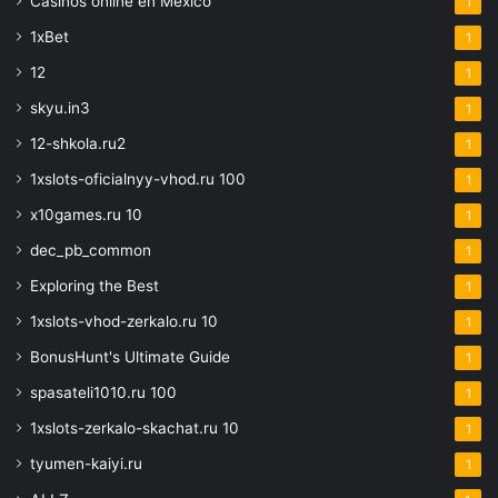
Casinos online en México
1
1xBet
1
12
1
skyu.in3
1
12-shkola.ru2
1
1xslots-oficialnyy-vhod.ru 100
1
x10games.ru 10
1
dec_pb_common
1
Exploring the Best
1
1xslots-vhod-zerkalo.ru 10
1
BonusHunt's Ultimate Guide
1
spasateli1010.ru 100
1
1xslots-zerkalo-skachat.ru 10
1
tyumen-kaiyi.ru
1