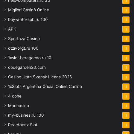
help-computers.ru 30
1
Migliori Casinò Online
1
buy-auto-spb.ru 100
1
APK
1
Sportaza Casino
1
otzivorgt.ru 100
1
1xslot.beregaevo.ru 10
1
codegarden20.com
1
Casino Utan Svensk Licens 2026
1
1xSlots Argentina Oficial Online Casino
1
4 done
1
Madcasino
1
my-busines.ru 100
1
Reactoonz Slot
1