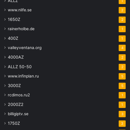
ALLZ
1
www.nlife.se
2
1650Z
2
rainerholbe.de
1
400Z
1
valleyventana.org
4
4000AZ
2
ALLZ 50-50
2
www.infinplan.ru
5
3000Z
5
rcdimos.ru2
1
2000Z2
1
billigiptv.se
3
1750Z
3