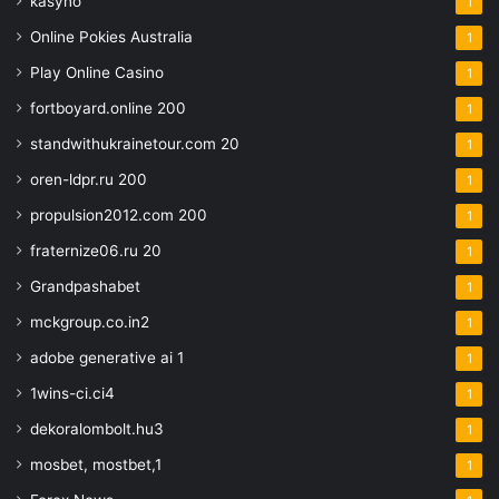
kasyno
1
Online Pokies Australia
1
Play Online Casino
1
fortboyard.online 200
1
standwithukrainetour.com 20
1
oren-ldpr.ru 200
1
propulsion2012.com 200
1
fraternize06.ru 20
1
Grandpashabet
1
mckgroup.co.in2
1
adobe generative ai 1
1
1wins-ci.ci4
1
dekoralombolt.hu3
1
mosbet, mostbet,1
1