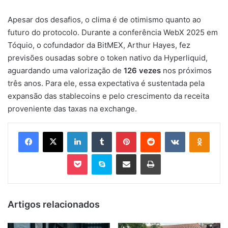
Apesar dos desafios, o clima é de otimismo quanto ao
futuro do protocolo. Durante a conferência WebX 2025 em
Tóquio, o cofundador da BitMEX, Arthur Hayes, fez
previsões ousadas sobre o token nativo da Hyperliquid,
aguardando uma valorização de
126 vezes
nos próximos
três anos. Para ele, essa expectativa é sustentada pela
expansão das stablecoins e pelo crescimento da receita
proveniente das taxas na exchange.
Facebook
X
Linkedin
Tumblr
Pinterest
Reddit
VK
OK
Pocket
Skype
Compartilhar via e-mail
Imprimir
Artigos relacionados