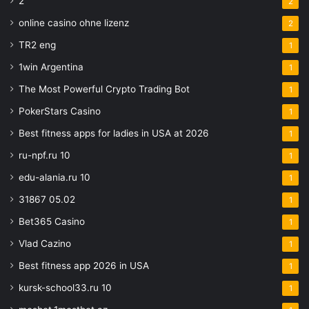
2
2
online casino ohne lizenz
2
TR2 eng
1
1win Argentina
1
The Most Powerful Crypto Trading Bot
1
PokerStars Casino
1
Best fitness apps for ladies in USA at 2026
1
ru-npf.ru 10
1
edu-alania.ru 10
1
31867 05.02
1
Bet365 Casino
1
Vlad Cazino
1
Best fitness app 2026 in USA
1
kursk-school33.ru 10
1