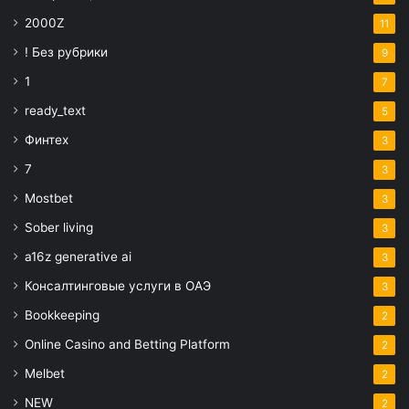
2000Z
11
! Без рубрики
9
1
7
ready_text
5
Финтех
3
7
3
Mostbet
3
Sober living
3
a16z generative ai
3
Консалтинговые услуги в ОАЭ
3
Bookkeeping
2
Online Casino and Betting Platform
2
Melbet
2
NEW
2