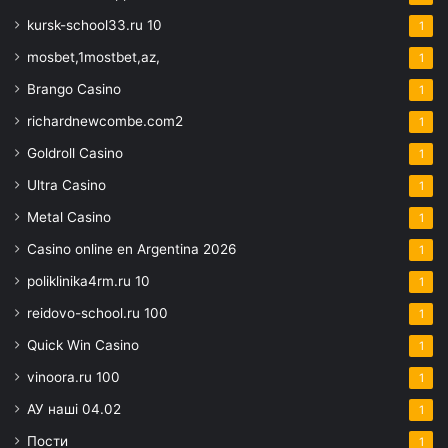
kursk-school33.ru 10
1
mosbet,1mostbet,az,
1
Brango Casino
1
richardnewcombe.com2
1
Goldroll Casino
1
Ultra Casino
1
Metal Casino
1
Casino online en Argentina 2026
1
poliklinika4rm.ru 10
1
reidovo-school.ru 100
1
Quick Win Casino
1
vinoora.ru 100
1
АУ наші 04.02
1
Пости
1