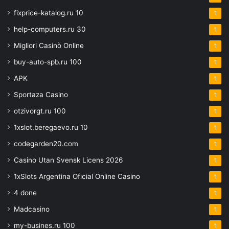
fixprice-katalog.ru 10
1
help-computers.ru 30
1
Migliori Casinò Online
1
buy-auto-spb.ru 100
1
APK
1
Sportaza Casino
1
otzivorgt.ru 100
1
1xslot.beregaevo.ru 10
1
codegarden20.com
1
Casino Utan Svensk Licens 2026
1
1xSlots Argentina Oficial Online Casino
1
4 done
1
Madcasino
1
my-busines.ru 100
1