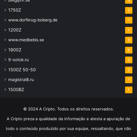
billigiptv.se
3
1750Z
3
www.dorfkrug-boberg.de
1
1200Z
1
www.medbebis.se
9
1800Z
9
9-sotok.ru
2
1500Z 50-50
2
magistral8.ru
1
1500BZ
1
© 2024 A Cripto. Todos os direitos reservados.
A Cripto preza a qualidade da informação e atesta a apuração de
todo o conteúdo produzido por sua equipe, ressaltando, que não