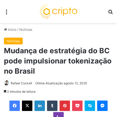
Menu
P
Início
/
Notícias
Notícias
Mudança de estratégia do BC
pode impulsionar tokenização
no Brasil
Rafael Cockell
Última Atualização agosto 12, 2025
2 minutos de leitura
Facebook
X
Linkedin
Tumblr
Pinterest
Pocket
Skype
Mess
Viber