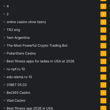
4
2
2
2
online casino ohne lizenz
2
TR2 eng
1
1win Argentina
1
The Most Powerful Crypto Trading Bot
1
PokerStars Casino
1
Best fitness apps for ladies in USA at 2026
1
ru-npf.ru 10
1
edu-alania.ru 10
1
31867 05.02
1
Bet365 Casino
1
Vlad Cazino
1
Best fitness app 2026 in USA
1