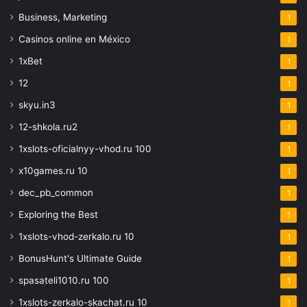
Business, Marketing
1
Casinos online en México
1
1xBet
1
12
1
skyu.in3
1
12-shkola.ru2
1
1xslots-oficialnyy-vhod.ru 100
1
x10games.ru 10
1
dec_pb_common
1
Exploring the Best
1
1xslots-vhod-zerkalo.ru 10
1
BonusHunt's Ultimate Guide
1
spasateli1010.ru 100
1
1xslots-zerkalo-skachat.ru 10
1