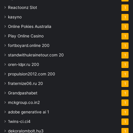
Reactoonz Slot
1
kasyno
1
Online Pokies Australia
1
Play Online Casino
1
fortboyard.online 200
1
standwithukrainetour.com 20
1
oren-ldpr.ru 200
1
propulsion2012.com 200
1
fraternize06.ru 20
1
Grandpashabet
1
mckgroup.co.in2
1
adobe generative ai 1
1
1wins-ci.ci4
1
dekoralombolt.hu3
1