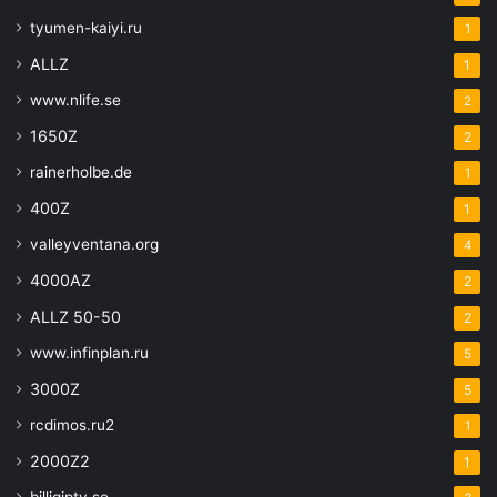
tyumen-kaiyi.ru
1
ALLZ
1
www.nlife.se
2
1650Z
2
rainerholbe.de
1
400Z
1
valleyventana.org
4
4000AZ
2
ALLZ 50-50
2
www.infinplan.ru
5
3000Z
5
rcdimos.ru2
1
2000Z2
1