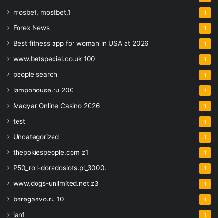
mosbet, mostbet,1
1
Forex News
1
Best fitness app for woman in USA at 2026
1
www.betspecial.co.uk 100
1
people search
1
lampohouse.ru 200
1
Magyar Online Casino 2026
1
test
1
Uncategorized
1
thepokiespeople.com z1
1
P50_roll-doradoslots.pl_3000.
1
www.dogs-unlimited.net z3
1
beregaevo.ru 10
1
jan1
1