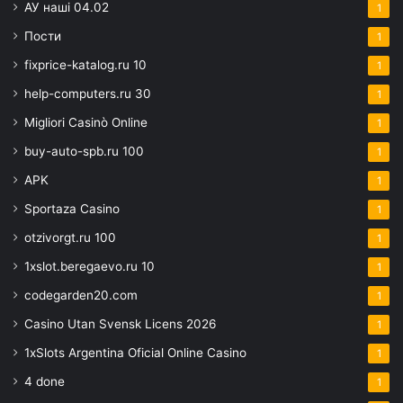
АУ наші 04.02
1
Пости
1
fixprice-katalog.ru 10
1
help-computers.ru 30
1
Migliori Casinò Online
1
buy-auto-spb.ru 100
1
APK
1
Sportaza Casino
1
otzivorgt.ru 100
1
1xslot.beregaevo.ru 10
1
codegarden20.com
1
Casino Utan Svensk Licens 2026
1
1xSlots Argentina Oficial Online Casino
1
4 done
1