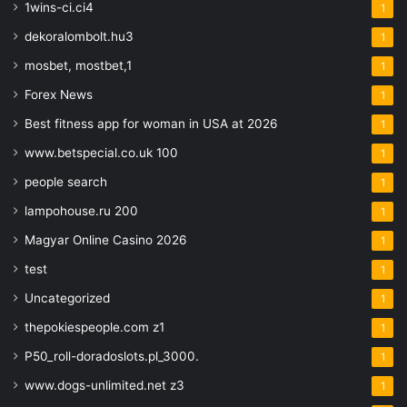
1wins-ci.ci4
1
dekoralombolt.hu3
1
mosbet, mostbet,1
1
Forex News
1
Best fitness app for woman in USA at 2026
1
www.betspecial.co.uk 100
1
people search
1
lampohouse.ru 200
1
Magyar Online Casino 2026
1
test
1
Uncategorized
1
thepokiespeople.com z1
1
P50_roll-doradoslots.pl_3000.
1
www.dogs-unlimited.net z3
1