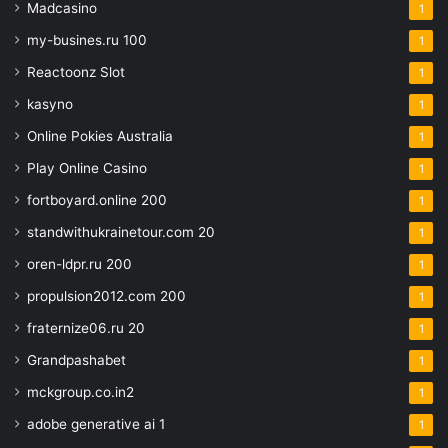
Madcasino
1
my-busines.ru 100
1
Reactoonz Slot
1
kasyno
1
Online Pokies Australia
1
Play Online Casino
1
fortboyard.online 200
1
standwithukrainetour.com 20
1
oren-ldpr.ru 200
1
propulsion2012.com 200
1
fraternize06.ru 20
1
Grandpashabet
1
mckgroup.co.in2
1
adobe generative ai 1
1