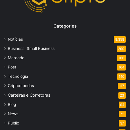
Categories
Notícias
8.358
Business, Small Business
290
Mercado
188
Post
164
Tecnologia
140
Criptomoedas
117
Carteiras e Corretoras
23
Blog
94
News
72
Public
37