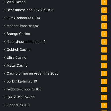
Vlad Cazino
1
Best fitness app 2026 in USA
1
kursk-school33.ru 10
1
mosbet,1mostbet,az,
1
Brango Casino
1
richardnewcombe.com2
1
Goldroll Casino
1
Ultra Casino
1
Metal Casino
1
Casino online en Argentina 2026
1
poliklinika4rm.ru 10
1
reidovo-school.ru 100
1
Quick Win Casino
1
vinoora.ru 100
1