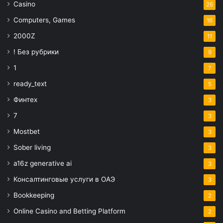
Casino
26
Computers, Games
16
2000Z
11
! Без рубрики
9
1
7
ready_text
5
Финтех
3
7
3
Mostbet
3
Sober living
3
a16z generative ai
3
Консалтинговые услуги в ОАЭ
3
Bookkeeping
2
Online Casino and Betting Platform
2