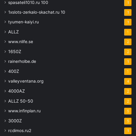
spasateli1010.ru 100
1
1xslots-zerkalo-skachat.ru 10
1
tyumen-kaiyi.ru
1
ALLZ
1
www.nlife.se
2
1650Z
2
rainerholbe.de
1
400Z
1
valleyventana.org
4
4000AZ
2
ALLZ 50-50
2
www.infinplan.ru
5
3000Z
5
rcdimos.ru2
1