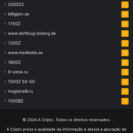
2000Z2
1
billigiptv.se
3
1750Z
3
www.dorfkrug-boberg.de
1
1200Z
1
www.medbebis.se
9
1800Z
9
9-sotok.ru
2
1500Z 50-50
2
magistral8.ru
1
1500BZ
1
© 2024 A Cripto. Todos os direitos reservados.
A Cripto preza a qualidade da informação e atesta a apuração de