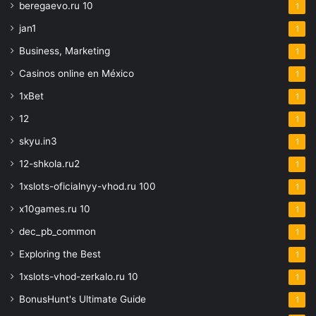
beregaevo.ru 10
1
jan1
1
Business, Marketing
1
Casinos online en México
1
1xBet
1
12
1
skyu.in3
1
12-shkola.ru2
1
1xslots-oficialnyy-vhod.ru 100
1
x10games.ru 10
1
dec_pb_common
1
Exploring the Best
1
1xslots-vhod-zerkalo.ru 10
1
BonusHunt's Ultimate Guide
1