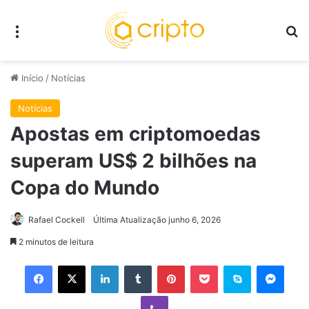
Menu
P
Início
/
Notícias
Notícias
Apostas em criptomoedas
superam US$ 2 bilhões na
Copa do Mundo
Rafael Cockell
Última Atualização junho 6, 2026
2 minutos de leitura
Facebook
X
Linkedin
Tumblr
Pinterest
Pocket
Skype
Mess
Viber