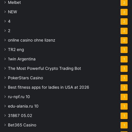
Melbet
2
NEW
2
4
2
2
2
online casino ohne lizenz
2
TR2 eng
1
1win Argentina
1
The Most Powerful Crypto Trading Bot
1
PokerStars Casino
1
Best fitness apps for ladies in USA at 2026
1
ru-npf.ru 10
1
edu-alania.ru 10
1
31867 05.02
1
Bet365 Casino
1